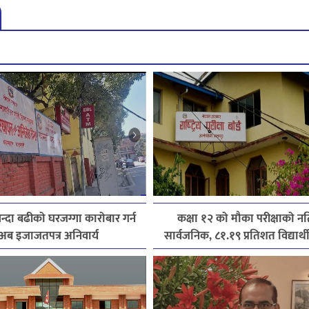
्दा बढीको घरजग्गा कारोबार गर्न
कक्षा १२ को मौका परीक्षाको न
अब इजाजतपत्र अनिवार्य
सार्वजनिक, ८१.१९ प्रतिशत विद्यार्थी 