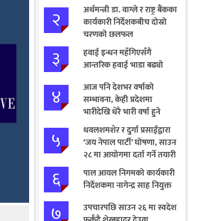
अर्थमन्त्री डा. वाग्ले र राष्ट्र बैंकका
२
कार्यकारी निर्देशकबीच दोस्रो
चरणको छलफल
३
हवाई इन्धन महँगिएसँगै
आन्तरिक हवाई भाडा बढ्यो
आज पनि देशभर वर्षाको
४
सम्भावना, केही प्रदेशमा
भारीदेखि धेरै भारी वर्षा हुने
चेतावनी
धवलशमशेर र दुर्गा प्रसाईंद्वारा
५
‘जय नेपाल पार्टी’ घोषणा, साउन
२८ मा आयोगमा दर्ता गर्ने तयारी
६
पाल आयल निगमको कार्यकारी
निर्देशकमा नागेन्द्र साह नियुक्त
७
उपचारपछि साउन २६ मा स्वदेश
फर्कँदै शेरबहादुर देउवा