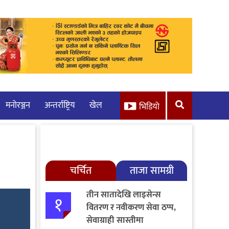
मनाेरञ्जन
अन्तर्राष्ट्रिय
खेल
भिडियो
चर्चित
ताजा सामग्री
तीन सातादेखि लाइसेन्स
१
वितरण र नवीकरण सेवा ठप्प,
सेवाग्राही सास्तीमा