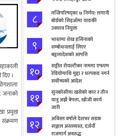
मन्त्रिपरिषद्का ७ निर्णय: लगानी
८
बोर्डको सिइओमा याङकी
उक्याव नियुक्त
भारतमा शेख हसिनाको
९
सम्बोधनलाई लिएर
बङ्गलादेशको आपत्ति
 महाकाली
सङ्गीत रोयल्टीका नाममा एफएम
१०
रेडियोमाथि मुद्दा र धरपकड नगर्न
 दिए ।
सर्वोच्चको आदेश
योगशाला
सुनकोसीमा खसेको कार र तीन
५८ जनाको
११
यात्रु अझै बेपत्ता, खोजी कार्य
जारी
खा प्रमुख
अविरल वर्षाले देशभर सडक
 संक्रमण
१२
सञ्जाल अस्तव्यस्त, दर्जनौँ
राजमार्ग अवरुद्ध