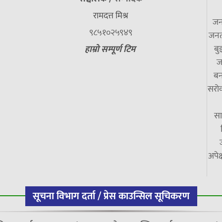
रामदत्त मिश्र
जन
९८५१०२५९४९
जनत
बु
हाम्रो सम्पूर्ण टिम
ज
बन
सरोक
सा
अपेक
सूचना विभाग दर्ता / प्रेस काउन्सिल सूचिकरण