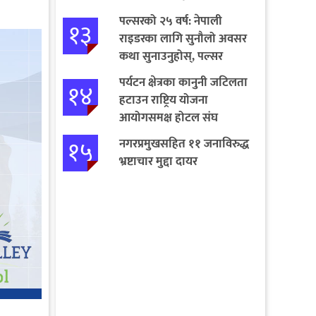
पल्सरको २५ वर्ष: नेपाली
१३
राइडरका लागि सुनौलो अवसर
कथा सुनाउनुहोस्, पल्सर
जित्नुहोस्
पर्यटन क्षेत्रका कानुनी जटिलता
१४
हटाउन राष्ट्रिय योजना
आयोगसमक्ष होटल संघ
बागमतीका पाँचबुँदे माग
१५
नगरप्रमुखसहित ११ जनाविरुद्ध
भ्रष्टाचार मुद्दा दायर