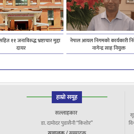
हित ११ जनाविरुद्ध भ्रष्टाचार मुद्दा
नेपाल आयल निगमको कार्यकारी निर
दायर
नागेन्द्र साह नियुक्त
हाम्रो समूह
सल्लाहकार
सू
डा. दामाेदर पुडासैनी “किशाेर”
विश
सञ्चालक /
सम्पादक