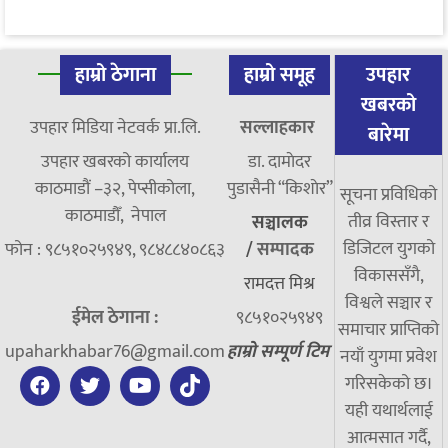
हाम्रो ठेगाना
हाम्रो समूह
उपहार
खबरको
उपहार मिडिया नेटवर्क प्रा.लि.
सल्लाहकार
बारेमा
उपहार खबरको कार्यालय
डा. दामाेदर
काठमाडौं –३२, पेप्सीकोला,
पुडासैनी “किशाेर”
सूचना प्रविधिको
काठमाडौँ, नेपाल
तीव्र विस्तार र
सञ्चालक
डिजिटल युगको
फोन : ९८५१०२५९४९, ९८४८८४०८६३
/
सम्पादक
विकाससँगै,
रामदत्त मिश्र
विश्वले सञ्चार र
ईमेल ठेगाना :
९८५१०२५९४९
समाचार प्राप्तिको
upaharkhabar76@gmail.com
हाम्रो सम्पूर्ण टिम
नयाँ युगमा प्रवेश
गरिसकेको छ।
यही यथार्थलाई
आत्मसात गर्दै,