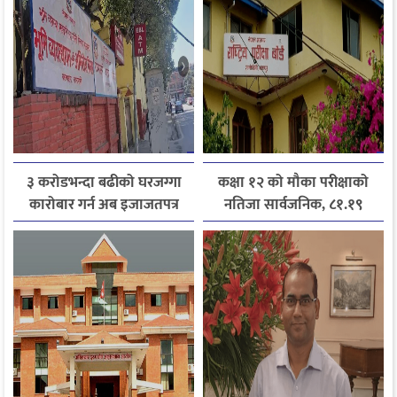
३ करोडभन्दा बढीको घरजग्गा
कक्षा १२ को मौका परीक्षाको
कारोबार गर्न अब इजाजतपत्र
नतिजा सार्वजनिक, ८१.१९
अनिवार्य
प्रतिशत विद्यार्थी उत्तीर्ण