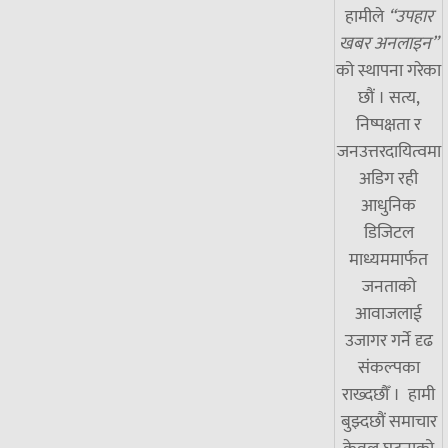
हामीले
“उपहार
खबर अनलाइन”
को स्थापना गरेका
छौं । सत्य,
निष्पक्षता र
जनउत्तरदायित्वमा
अडिग रही
आधुनिक
डिजिटल
माध्यममार्फत
जनताको
आवाजलाई
उजागर गर्ने दृढ
संकल्पका
राख्दछौँ । हामी
बुझ्दछौं समाचार