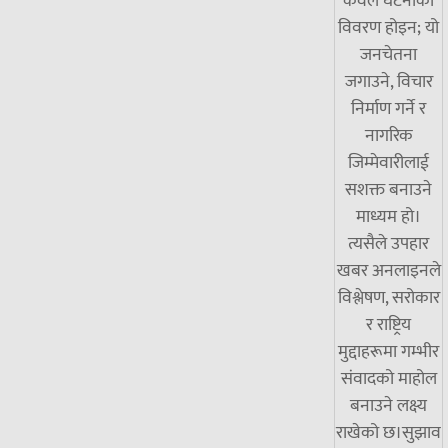
केवल घटनाको
विवरण होइन; यो
जनचेतना
जगाउने, विचार
निर्माण गर्ने र
नागरिक
जिम्मेवारीलाई
सशक्त बनाउने
माध्यम हो।
त्यसैले उपहार
खबर अनलाइनले
विश्लेषण, सरोकार
र राष्ट्रिय
मुद्दाहरूमा गम्भीर
संवादको माहोल
बनाउने लक्ष्य
राखेको छ।सुझाव