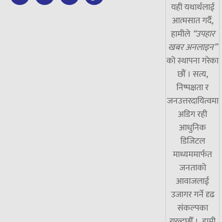
यही यथार्थलाई
आत्मसात गर्दै,
हामीले
“उपहार
खबर अनलाइन”
को स्थापना गरेका
छौं । सत्य,
निष्पक्षता र
जनउत्तरदायित्वमा
अडिग रही
आधुनिक
डिजिटल
माध्यममार्फत
जनताको
आवाजलाई
उजागर गर्ने दृढ
संकल्पका
राख्दछौँ । हामी