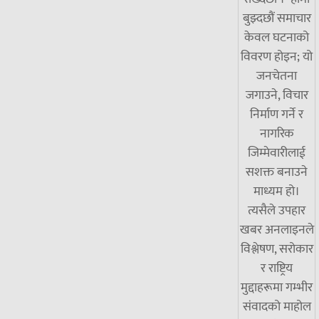
बुझ्दछौं समाचार
केवल घटनाको
विवरण होइन; यो
जनचेतना
जगाउने, विचार
निर्माण गर्ने र
नागरिक
जिम्मेवारीलाई
सशक्त बनाउने
माध्यम हो।
त्यसैले उपहार
खबर अनलाइनले
विश्लेषण, सरोकार
र राष्ट्रिय
मुद्दाहरूमा गम्भीर
संवादको माहोल