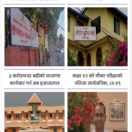
जानकारी लिन आग्रह
३ करोडभन्दा बढीको घरजग्गा
कक्षा १२ को मौका परीक्षाको
कारोबार गर्न अब इजाजतपत्र
नतिजा सार्वजनिक, ८१.१९
अनिवार्य
प्रतिशत विद्यार्थी उत्तीर्ण