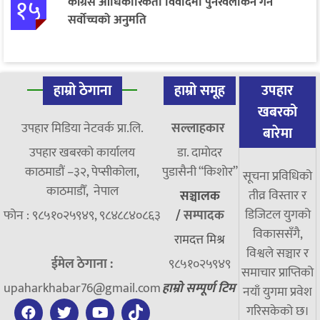
१५
कांग्रेस आधिकारिकता विवादमा पुनरवलोकन गर्न
सर्वोच्चको अनुमति
हाम्रो ठेगाना
हाम्रो समूह
उपहार
खबरको
उपहार मिडिया नेटवर्क प्रा.लि.
सल्लाहकार
बारेमा
उपहार खबरको कार्यालय
डा. दामाेदर
काठमाडौं –३२, पेप्सीकोला,
पुडासैनी “किशाेर”
सूचना प्रविधिको
काठमाडौँ, नेपाल
तीव्र विस्तार र
सञ्चालक
डिजिटल युगको
फोन : ९८५१०२५९४९, ९८४८८४०८६३
/
सम्पादक
विकाससँगै,
रामदत्त मिश्र
विश्वले सञ्चार र
ईमेल ठेगाना :
९८५१०२५९४९
समाचार प्राप्तिको
upaharkhabar76@gmail.com
हाम्रो सम्पूर्ण टिम
नयाँ युगमा प्रवेश
गरिसकेको छ।