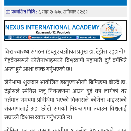
प्रकाशित मिति :
६ भाद्र २०७७, शनिबार १२:१९
विश्व स्वास्थ्य संगठन (डब्लुएचओ)का प्रमुख डा. टेड्रोस एड्हानोम
गेहब्रेयससले कोरोनाभाइसको विश्वव्यापी महामारी दुई वर्षभित्रै
अन्त्य हुने आशा व्यक्त गर्नुभएको छ।
जेनेभामा शुक्रबार आयोजित डब्लुएचओको बिफिङमा बोल्दै डा.
टेड्रोसले स्पेनिस फ्लू नियन्त्रणमा आउन दुई वर्ष लागेको तर
वर्तमान समयमा प्रविधिमा भएको विकासले कोरोना भाइरसको
संक्रमणलाई अझ छोटो समयमै नियन्त्रणमा ल्याउन विश्वलाई
सघाउने विश्वास व्यक्त गर्नुभएको छ।
स्पेनिस फ्लू का कारण कम्तीमा १ करोड ५० लाखको ज्यान