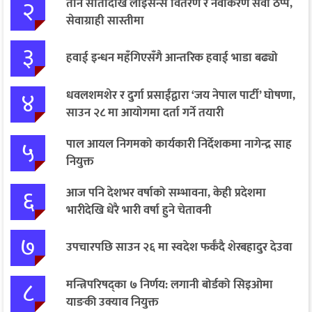
२
तीन सातादेखि लाइसेन्स वितरण र नवीकरण सेवा ठप्प,
सेवाग्राही सास्तीमा
३
हवाई इन्धन महँगिएसँगै आन्तरिक हवाई भाडा बढ्यो
४
धवलशमशेर र दुर्गा प्रसाईंद्वारा ‘जय नेपाल पार्टी’ घोषणा,
साउन २८ मा आयोगमा दर्ता गर्ने तयारी
५
पाल आयल निगमको कार्यकारी निर्देशकमा नागेन्द्र साह
नियुक्त
६
आज पनि देशभर वर्षाको सम्भावना, केही प्रदेशमा
भारीदेखि धेरै भारी वर्षा हुने चेतावनी
७
उपचारपछि साउन २६ मा स्वदेश फर्कँदै शेरबहादुर देउवा
८
मन्त्रिपरिषद्का ७ निर्णय: लगानी बोर्डको सिइओमा
याङकी उक्याव नियुक्त