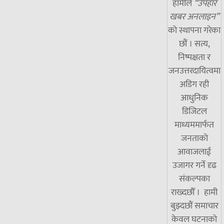
हामीले
“उपहार
खबर अनलाइन”
को स्थापना गरेका
छौं । सत्य,
निष्पक्षता र
जनउत्तरदायित्वमा
अडिग रही
आधुनिक
डिजिटल
माध्यममार्फत
जनताको
आवाजलाई
उजागर गर्ने दृढ
संकल्पका
राख्दछौँ । हामी
बुझ्दछौं समाचार
केवल घटनाको