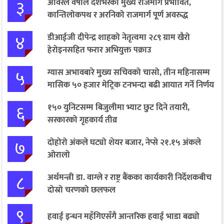
३
अविरल वर्षाले देशभरका मुख्य राजमार्ग प्रभावित,
कान्तिलोकपथ र अरनिको राजमार्ग पूर्ण अवरुद्ध
४
डीआईजी दीपेन्द्र शाहको नेतृत्वमा २८९ ग्राम खैरो
हेरोइनसहित फरार अभियुक्त पक्राउ
५
ग्यास अभावबारे मुख्य सचिवको चासो, तीन महिनासम्म
मासिक ५० हजार मेट्रिक टनभन्दा बढी आयात गर्ने निर्णय
६
१५० युनिटसम्म बिजुलीमा भ्याट छुट दिने तयारी,
सरकारको गृहकार्य तीव्र
७
दोहोरो अंकले घट्यो शेयर बजार, नेप्से २१.१५ अंकले
ओरालो
८
अर्थमन्त्री डा. वाग्ले र राष्ट्र बैंकका कार्यकारी निर्देशकबीच
दोस्रो चरणको छलफल
९
हवाई इन्धन महँगिएसँगै आन्तरिक हवाई भाडा बढ्यो