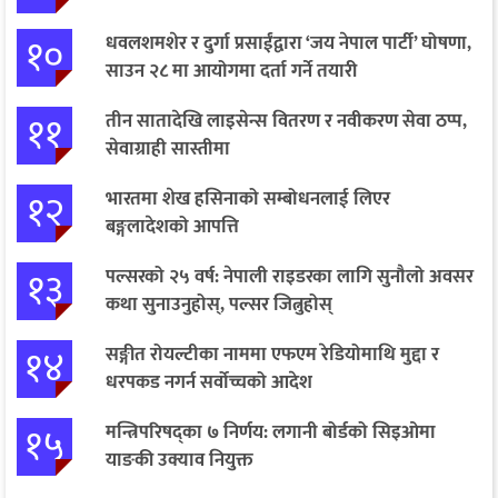
१०
धवलशमशेर र दुर्गा प्रसाईंद्वारा ‘जय नेपाल पार्टी’ घोषणा,
साउन २८ मा आयोगमा दर्ता गर्ने तयारी
११
तीन सातादेखि लाइसेन्स वितरण र नवीकरण सेवा ठप्प,
सेवाग्राही सास्तीमा
१२
भारतमा शेख हसिनाको सम्बोधनलाई लिएर
बङ्गलादेशको आपत्ति
१३
पल्सरको २५ वर्ष: नेपाली राइडरका लागि सुनौलो अवसर
कथा सुनाउनुहोस्, पल्सर जित्नुहोस्
१४
सङ्गीत रोयल्टीका नाममा एफएम रेडियोमाथि मुद्दा र
धरपकड नगर्न सर्वोच्चको आदेश
१५
मन्त्रिपरिषद्का ७ निर्णय: लगानी बोर्डको सिइओमा
याङकी उक्याव नियुक्त