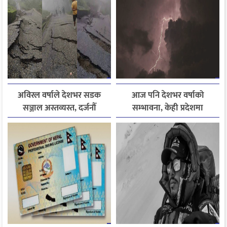
अविरल वर्षाले देशभर सडक
आज पनि देशभर वर्षाको
सञ्जाल अस्तव्यस्त, दर्जनौँ
सम्भावना, केही प्रदेशमा
राजमार्ग अवरुद्ध
भारीदेखि धेरै भारी वर्षा हुने
चेतावनी