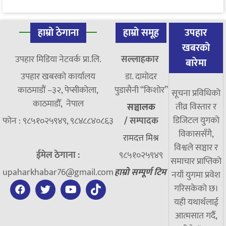
हाम्रो ठेगाना
हाम्रो समूह
उपहार
खबरको
उपहार मिडिया नेटवर्क प्रा.लि.
सल्लाहकार
बारेमा
उपहार खबरको कार्यालय
डा. दामाेदर
काठमाडौं –३२, पेप्सीकोला,
पुडासैनी “किशाेर”
सूचना प्रविधिको
काठमाडौँ, नेपाल
तीव्र विस्तार र
सञ्चालक
डिजिटल युगको
फोन : ९८५१०२५९४९, ९८४८८४०८६३
/
सम्पादक
विकाससँगै,
रामदत्त मिश्र
विश्वले सञ्चार र
ईमेल ठेगाना :
९८५१०२५९४९
समाचार प्राप्तिको
upaharkhabar76@gmail.com
हाम्रो सम्पूर्ण टिम
नयाँ युगमा प्रवेश
गरिसकेको छ।
यही यथार्थलाई
आत्मसात गर्दै,