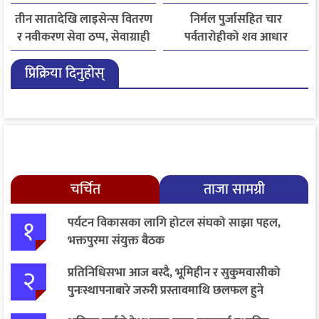
तीन सातादेखि लाइसेन्स वितरण
निर्मल पुर्जासहित चार
र नवीकरण सेवा ठप्प, सेवाग्राही
पर्वतारोहीको शव आधार
सास्तीमा
शिविरमा ल्याइयो, तीन अझै
प्रिक्रिया दिनुहोस्
बेपत्ता
चर्चित
ताजा सामग्री
१
पर्यटन विकासका लागि होटल संघको साझा पहल,
भक्तपुरमा संयुक्त बैठक
२
प्रतिनिधिसभा आज बस्दै, भूमिहीन र सुकुमवासीको
पुनःस्थापनाबारे जरुरी प्रस्तावमाथि छलफल हुने