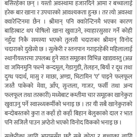
बसिरहेका छन् । यस्तो अवस्थामा हजारदिने आमा र बच्चालाई
हरेक बार खाना र उपचारको आवश्यकता हुन्छ । तर त्यो अवस्था
क्वारेन्टिनमा छैन । श्रीमान् पनि क्वारेन्टिनमै भएका कारण
बाहिरबाट थप पोषिलो खाना खुवाउने, स्याहारसुसार गर्ने कोही
नहुँदा निकै समस्या भएको तुलसी चदाराका श्रीमान् विनोद
चदाराको दुखेसो छ । सुत्केरी र स्तनपान गराइरहेकी महिलालाई
स्थानीयस्तरमा उपलब्ध हुने सात समूहका विभिन्न खाद्यवस्तु (अन्न
वा जमिनमुनि फल्ने कन्दमूल, गेडागुडी, तेलहन, बियाँ र दूध तथा
दुग्ध पदार्थ, मासु र माछा, अण्डा, भिटामिन ‘ए’ पाइने फलफूल
जस्तै पाकेको मेवा, आँप, सुन्तला, गाजर, फर्सी तथा अन्य
फलफूल तथा तरकारी) मध्येबाट कम्तीमा चार समूहका खानेकुरा
खुवाउनु पर्ने स्वास्थ्यकर्मीको भनाइ छ । तर यी सबै खानेकुराको
बन्दोबस्तको कुरा त कहाँ हो कहाँ बिहान बेलुकाको दाल र भात
पनि सजिलै पाउन अप्ठेरो भएको विनोद विकको भनाइ छ ।
सुत्केरीका लागि आरामसँग छुट्टै सुत्ने कोठा र बच्चाका लागि