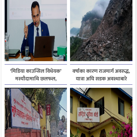
जितिन् एक लाख
‘मिडिया काउन्सिल विधेयक’
वर्षाका कारण राजमार्ग अवरुद्ध,
मस्यौदामाथि छलफल,
यात्रा अघि सडक अवस्थाबारे
एआईदेखि पत्रकारको
जानकारी लिन आग्रह
लाइसेन्ससम्मका विषयमा
सुझाव