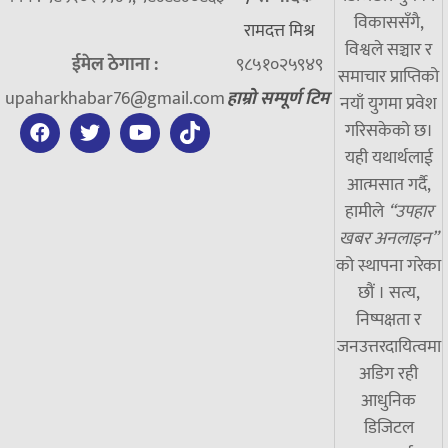
विकाससँगै,
रामदत्त मिश्र
विश्वले सञ्चार र
ईमेल ठेगाना :
९८५१०२५९४९
समाचार प्राप्तिको
upaharkhabar76@gmail.com
हाम्रो सम्पूर्ण टिम
नयाँ युगमा प्रवेश
गरिसकेको छ।
यही यथार्थलाई
आत्मसात गर्दै,
हामीले
“उपहार
खबर अनलाइन”
को स्थापना गरेका
छौं । सत्य,
निष्पक्षता र
जनउत्तरदायित्वमा
अडिग रही
आधुनिक
डिजिटल