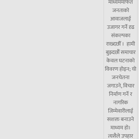
माध्यममार्फत
जनताको
आवाजलाई
उजागर गर्ने दृढ
संकल्पका
राख्दछौँ । हामी
बुझ्दछौं समाचार
केवल घटनाको
विवरण होइन; यो
जनचेतना
जगाउने, विचार
निर्माण गर्ने र
नागरिक
जिम्मेवारीलाई
सशक्त बनाउने
माध्यम हो।
त्यसैले उपहार