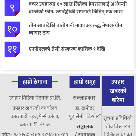
९
बम्पर उपहारमा १० लाख जितेका हेमराजलाई अर्थमन्त्री
वाग्लेको फोन, रुपन्देहीकी सपनाले जितिन् एक लाख
१०
तीन सातादेखि तातोपानी नाका अवरुद्ध, नेपाल-चीन
व्यापार ठप्प
११
एनपीएलको तेस्रो संस्करण कात्तिक ९ देखि
हाम्रो ठेगाना
हाम्रो समूह
उपहार
खबरको
उपहार मिडिया नेटवर्क प्रा.लि.
सल्लाहकार
बारेमा
उपहार खबरको कार्यालय
डा. दामाेदर
काठमाडौं –३२, पेप्सीकोला,
पुडासैनी “किशाेर”
सूचना प्रविधिको
काठमाडौँ, नेपाल
तीव्र विस्तार र
सञ्चालक
डिजिटल युगको
फोन : ९८५१०२५९४९, ९८४८८४०८६३
/
सम्पादक