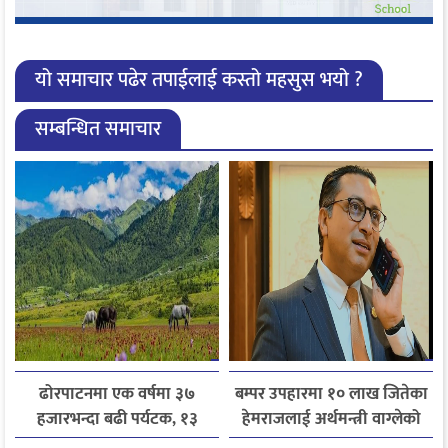
यो समाचार पढेर तपाईलाई कस्तो महसुस भयो ?
सम्बन्धित समाचार
ढोरपाटनमा एक वर्षमा ३७
बम्पर उपहारमा १० लाख जितेका
हजारभन्दा बढी पर्यटक, १३
हेमराजलाई अर्थमन्त्री वाग्लेको
हजारले बढ्यो आगमन
फोन, रुपन्देहीकी सपनाले