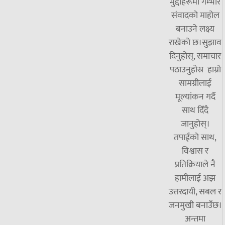
मुद्दाहरूमा गम्भीर
संवादको माहोल
बनाउने लक्ष्य
राखेको छ।सुझाव
दिनुहोस्, समाचार
पठाउनुहोस्र हाम्रो
सामग्रीलाई
मूल्यांकन गर्दै
साथ दिँदै
जानुहोस्।
तपाईंको साथ,
विश्वास र
प्रतिक्रियाले नै
हामीलाई अझ
उत्तरदायी, सबल र
जनमुखी बनाउँछ।
अन्तमा