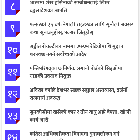
८
भारतमा शेख हसिनाको सम्बोधनलाई लिएर
बङ्गलादेशको आपत्ति
९
पल्सरको २५ वर्ष: नेपाली राइडरका लागि सुनौलो अवसर
कथा सुनाउनुहोस्, पल्सर जित्नुहोस्
१०
सङ्गीत रोयल्टीका नाममा एफएम रेडियोमाथि मुद्दा र
धरपकड नगर्न सर्वोच्चको आदेश
११
मन्त्रिपरिषद्का ७ निर्णय: लगानी बोर्डको सिइओमा
याङकी उक्याव नियुक्त
१२
अविरल वर्षाले देशभर सडक सञ्जाल अस्तव्यस्त, दर्जनौँ
राजमार्ग अवरुद्ध
१३
सुनकोसीमा खसेको कार र तीन यात्रु अझै बेपत्ता, खोजी
कार्य जारी
१४
कांग्रेस आधिकारिकता विवादमा पुनरवलोकन गर्न