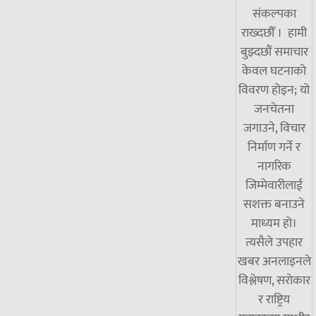
संकल्पका
राख्दछौँ । हामी
बुझ्दछौं समाचार
केवल घटनाको
विवरण होइन; यो
जनचेतना
जगाउने, विचार
निर्माण गर्ने र
नागरिक
जिम्मेवारीलाई
सशक्त बनाउने
माध्यम हो।
त्यसैले उपहार
खबर अनलाइनले
विश्लेषण, सरोकार
र राष्ट्रिय