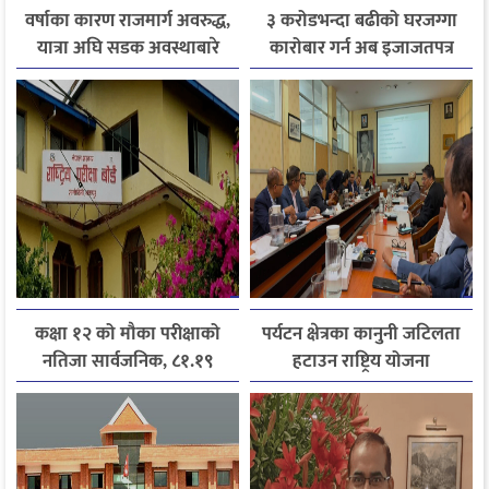
वर्षाका कारण राजमार्ग अवरुद्ध,
३ करोडभन्दा बढीको घरजग्गा
यात्रा अघि सडक अवस्थाबारे
कारोबार गर्न अब इजाजतपत्र
जानकारी लिन आग्रह
अनिवार्य
कक्षा १२ को मौका परीक्षाको
पर्यटन क्षेत्रका कानुनी जटिलता
नतिजा सार्वजनिक, ८१.१९
हटाउन राष्ट्रिय योजना
प्रतिशत विद्यार्थी उत्तीर्ण
आयोगसमक्ष होटल संघ
बागमतीका पाँचबुँदे माग