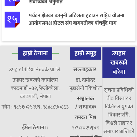
सर्वोच्चको अनुमति
१५
पर्यटन क्षेत्रका कानुनी जटिलता हटाउन राष्ट्रिय योजना
आयोगसमक्ष होटल संघ बागमतीका पाँचबुँदे माग
हाम्रो ठेगाना
हाम्रो समूह
उपहार
खबरको
उपहार मिडिया नेटवर्क प्रा.लि.
सल्लाहकार
बारेमा
उपहार खबरको कार्यालय
डा. दामाेदर
काठमाडौं –३२, पेप्सीकोला,
पुडासैनी “किशाेर”
सूचना प्रविधिको
काठमाडौँ, नेपाल
तीव्र विस्तार र
सञ्चालक
डिजिटल युगको
फोन : ९८५१०२५९४९, ९८४८८४०८६३
/
सम्पादक
विकाससँगै,
रामदत्त मिश्र
विश्वले सञ्चार र
ईमेल ठेगाना :
९८५१०२५९४९
समाचार प्राप्तिको