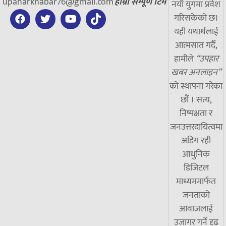
upaharkhabar76@gmail.com
हाम्रो सम्पूर्ण टिम
नयाँ युगमा प्रवेश
गरिसकेको छ।
यही यथार्थलाई
आत्मसात गर्दै,
हामीले
“उपहार
खबर अनलाइन”
को स्थापना गरेका
छौं । सत्य,
निष्पक्षता र
जनउत्तरदायित्वमा
अडिग रही
आधुनिक
डिजिटल
माध्यममार्फत
जनताको
आवाजलाई
उजागर गर्ने दृढ