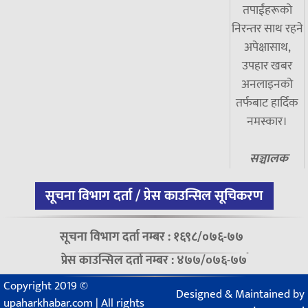
तपाईंहरूको
निरन्तर साथ रहने
अपेक्षासाथ,
उपहार खबर
अनलाइनको
तर्फबाट हार्दिक
नमस्कार।
सञ्चालक
सूचना विभाग दर्ता / प्रेस काउन्सिल सूचिकरण
सूचना विभाग दर्ता नम्बर : १६९८/०७६-७७
प्रेस काउन्सिल दर्ता नम्बर : ४७७/०७६-७७
Copyright 2019 ©
Designed & Maintained by
upaharkhabar.com | All rights