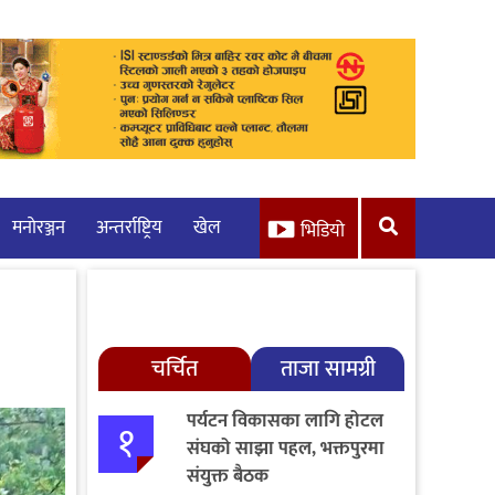
मनाेरञ्जन
अन्तर्राष्ट्रिय
खेल
भिडियो
चर्चित
ताजा सामग्री
पर्यटन विकासका लागि होटल
१
संघको साझा पहल, भक्तपुरमा
संयुक्त बैठक