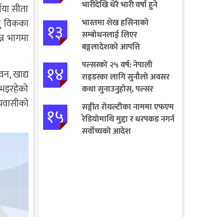
भारीदेखि धेरै भारी वर्षा हुने
षीया सीता
चेतावनी
णु विकका
भारतमा शेख हसिनाको
१३
सम्बोधनलाई लिएर
्न भागमा
बङ्गलादेशको आपत्ति
पल्सरको २५ वर्ष: नेपाली
१४
न, खाद्य
राइडरका लागि सुनौलो अवसर
 भइरहेको
कथा सुनाउनुहोस्, पल्सर
जित्नुहोस्
ीयवासीको
सङ्गीत रोयल्टीका नाममा एफएम
१५
रेडियोमाथि मुद्दा र धरपकड नगर्न
सर्वोच्चको आदेश