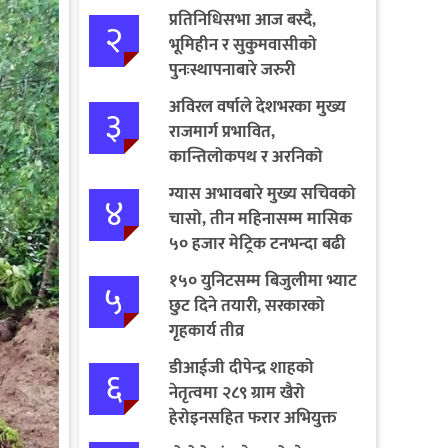
प्रतिनिधिसभा आज बस्दै,
२
भूमिहीन र सुकुमवासीको
पुनःस्थापनाबारे जरुरी
प्रस्तावमाथि छलफल हुने
अविरल वर्षाले देशभरका मुख्य
३
राजमार्ग प्रभावित,
कान्तिलोकपथ र अरनिको
राजमार्ग पूर्ण अवरुद्ध
ग्यास अभावबारे मुख्य सचिवको
४
चासो, तीन महिनासम्म मासिक
५० हजार मेट्रिक टनभन्दा बढी
आयात गर्ने निर्णय
१५० युनिटसम्म बिजुलीमा भ्याट
५
छुट दिने तयारी, सरकारको
गृहकार्य तीव्र
डीआईजी दीपेन्द्र शाहको
६
नेतृत्वमा २८९ ग्राम खैरो
हेरोइनसहित फरार अभियुक्त
पक्राउ