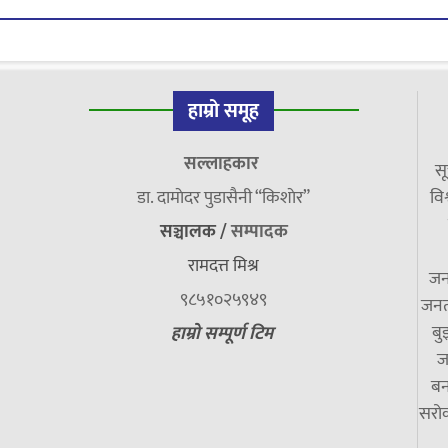
हाम्रो समूह
सल्लाहकार
सू
डा. दामाेदर पुडासैनी “किशाेर”
विश
सञ्चालक /
सम्पादक
रामदत्त मिश्र
जन
९८५१०२५९४९
जनत
बु
हाम्रो सम्पूर्ण टिम
ज
बन
सरोक