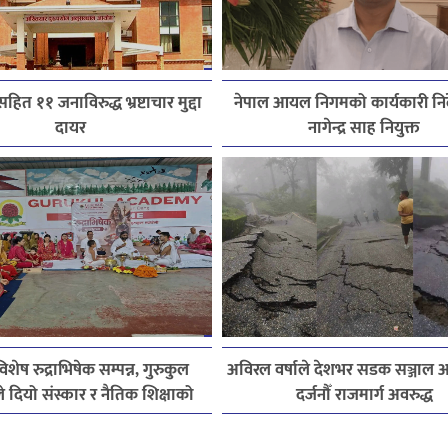
हित ११ जनाविरुद्ध भ्रष्टाचार मुद्दा
नेपाल आयल निगमको कार्यकारी निर
दायर
नागेन्द्र साह नियुक्त
िशेष रुद्राभिषेक सम्पन्न, गुरुकुल
अविरल वर्षाले देशभर सडक सञ्जाल अस
े दियो संस्कार र नैतिक शिक्षाको
दर्जनौँ राजमार्ग अवरुद्ध
सन्देश