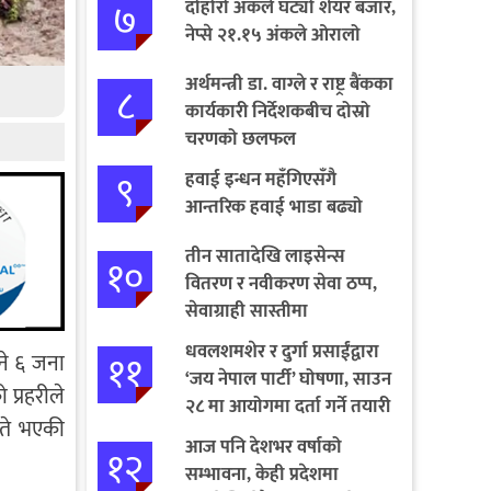
७
दोहोरो अंकले घट्यो शेयर बजार,
नेप्से २१.१५ अंकले ओरालो
अर्थमन्त्री डा. वाग्ले र राष्ट्र बैंकका
८
कार्यकारी निर्देशकबीच दोस्रो
चरणको छलफल
९
हवाई इन्धन महँगिएसँगै
आन्तरिक हवाई भाडा बढ्यो
तीन सातादेखि लाइसेन्स
१०
वितरण र नवीकरण सेवा ठप्प,
सेवाग्राही सास्तीमा
धवलशमशेर र दुर्गा प्रसाईंद्वारा
११
ने ६ जना
‘जय नेपाल पार्टी’ घोषणा, साउन
प्रहरीले
२८ मा आयोगमा दर्ता गर्ने तयारी
इते भएकी
आज पनि देशभर वर्षाको
१२
सम्भावना, केही प्रदेशमा