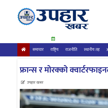
Skip
to
content
समाचार
राष्ट्रिय
राजनीति
स्थानीय तह
आ
फ्रान्स र मोरक्को क्वार्टरफाइनल
उपहार खबर