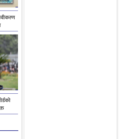
 नवीकरण
ा
ोर्डको
्त