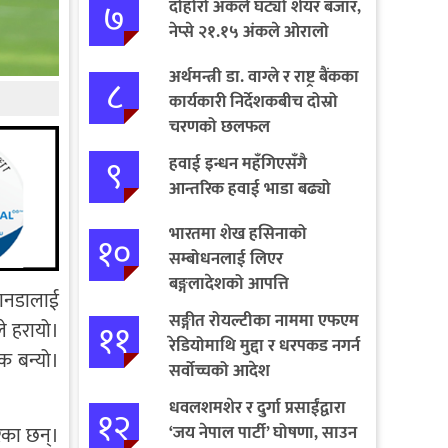
७
दोहोरो अंकले घट्यो शेयर बजार,
नेप्से २१.१५ अंकले ओरालो
अर्थमन्त्री डा. वाग्ले र राष्ट्र बैंकका
८
कार्यकारी निर्देशकबीच दोस्रो
चरणको छलफल
९
हवाई इन्धन महँगिएसँगै
आन्तरिक हवाई भाडा बढ्यो
भारतमा शेख हसिनाको
१०
सम्बोधनलाई लिएर
बङ्गलादेशको आपत्ति
यानडालाई
सङ्गीत रोयल्टीका नाममा एफएम
११
ले हरायो।
रेडियोमाथि मुद्दा र धरपकड नगर्न
क बन्यो।
सर्वोच्चको आदेश
धवलशमशेर र दुर्गा प्रसाईंद्वारा
१२
‘जय नेपाल पार्टी’ घोषणा, साउन
रेका छन्।