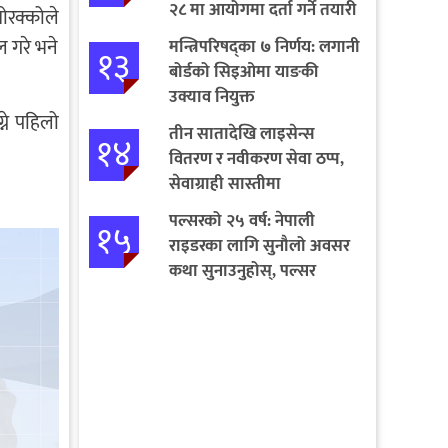
२८ मा आयोगमा दर्ता गर्ने तयारी
ोरक्कोले
 गरे भने
मन्त्रिपरिषद्का ७ निर्णय: लगानी
१३
बोर्डको सिइओमा याङकी
उक्याव नियुक्त
ने पहिलो
तीन सातादेखि लाइसेन्स
१४
वितरण र नवीकरण सेवा ठप्प,
सेवाग्राही सास्तीमा
पल्सरको २५ वर्ष: नेपाली
१५
राइडरका लागि सुनौलो अवसर
कथा सुनाउनुहोस्, पल्सर
जित्नुहोस्