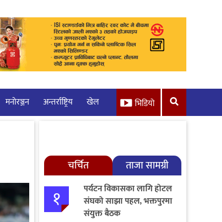
मनाेरञ्जन
अन्तर्राष्ट्रिय
खेल
भिडियो
चर्चित
ताजा सामग्री
पर्यटन विकासका लागि होटल
१
संघको साझा पहल, भक्तपुरमा
संयुक्त बैठक