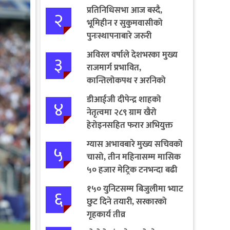
प्रतिनिधिसभा आज बस्दै,
२
भूमिहीन र सुकुमवासीको
पुनःस्थापनाबारे जरुरी
प्रस्तावमाथि छलफल हुने
अविरल वर्षाले देशभरका मुख्य
३
राजमार्ग प्रभावित,
कान्तिलोकपथ र अरनिको
राजमार्ग पूर्ण अवरुद्ध
डीआईजी दीपेन्द्र शाहको
४
नेतृत्वमा २८९ ग्राम खैरो
हेरोइनसहित फरार अभियुक्त
पक्राउ
ग्यास अभावबारे मुख्य सचिवको
५
चासो, तीन महिनासम्म मासिक
५० हजार मेट्रिक टनभन्दा बढी
आयात गर्ने निर्णय
१५० युनिटसम्म बिजुलीमा भ्याट
६
छुट दिने तयारी, सरकारको
गृहकार्य तीव्र