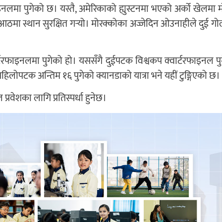
इनलमा पुगेको छ। यस्तै, अमेरिकाको ह्युस्टनमा भएको अर्को खेलमा म
ा स्थान सुरक्षित गर्‍यो। मोरक्कोका अज्जेदिन ओउनाहीले दुई गोल
्टरफाइनलमा पुगेको हो। यससँगै दुईपटक विश्वकप क्वार्टरफाइनल पुग्
पहिलोपटक अन्तिम १६ पुगेको क्यानडाको यात्रा भने यहीं टुङ्गिएको छ।
रवेशका लागि प्रतिस्पर्धा हुनेछ।