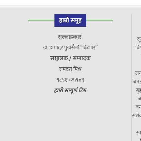
हाम्रो समूह
सल्लाहकार
सू
डा. दामाेदर पुडासैनी “किशाेर”
विश
सञ्चालक /
सम्पादक
रामदत्त मिश्र
जन
९८५१०२५९४९
जनत
बु
हाम्रो सम्पूर्ण टिम
ज
बन
सरोक
सा