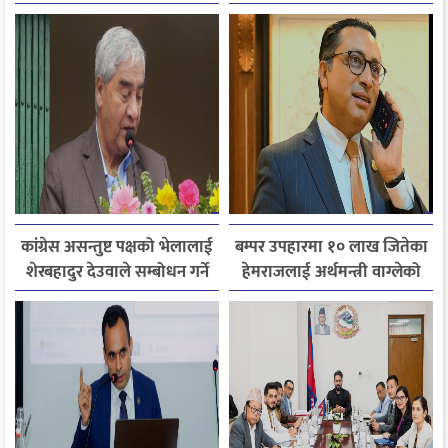
निर्देशन
हजारले बढ्यो आगमन
कांग्रेस असन्तुष्ट पक्षको भेलालाई
बम्पर उपहारमा १० लाख जितेका
शेरबहादुर देउवाले सम्बोधन गर्ने
हेमराजलाई अर्थमन्त्री वाग्लेको
फोन, रुपन्देहीकी सपनाले
जितिन् एक लाख