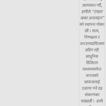
आत्मसात गर्दै,
हामीले
“उपहार
खबर अनलाइन”
को स्थापना गरेका
छौं । सत्य,
निष्पक्षता र
जनउत्तरदायित्वमा
अडिग रही
आधुनिक
डिजिटल
माध्यममार्फत
जनताको
आवाजलाई
उजागर गर्ने दृढ
संकल्पका
राख्दछौँ । हामी