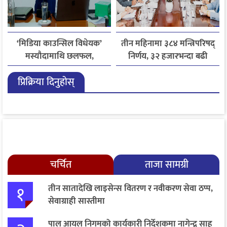
‘मिडिया काउन्सिल विधेयक’
तीन महिनामा ३८४ मन्त्रिपरिषद्
मस्यौदामाथि छलफल,
निर्णय, ३२ हजारभन्दा बढी
एआईदेखि पत्रकारको
गुनासो फर्छ्योट
प्रिक्रिया दिनुहोस्
लाइसेन्ससम्मका विषयमा
सुझाव
चर्चित
ताजा सामग्री
१
तीन सातादेखि लाइसेन्स वितरण र नवीकरण सेवा ठप्प,
सेवाग्राही सास्तीमा
पाल आयल निगमको कार्यकारी निर्देशकमा नागेन्द्र साह