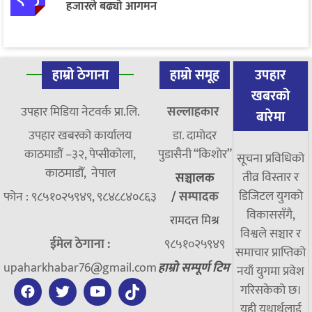
हजारले बढ्यो आगमन
हाम्रो ठेगाना
हाम्रो समूह
उपहार
खबरको
उपहार मिडिया नेटवर्क प्रा.लि.
सल्लाहकार
बारेमा
उपहार खबरको कार्यालय
डा. दामाेदर
काठमाडौं –३२, पेप्सीकोला,
पुडासैनी “किशाेर”
सूचना प्रविधिको
काठमाडौँ, नेपाल
तीव्र विस्तार र
सञ्चालक
डिजिटल युगको
फोन : ९८५१०२५९४९, ९८४८८४०८६३
/
सम्पादक
विकाससँगै,
रामदत्त मिश्र
विश्वले सञ्चार र
ईमेल ठेगाना :
९८५१०२५९४९
समाचार प्राप्तिको
upaharkhabar76@gmail.com
हाम्रो सम्पूर्ण टिम
नयाँ युगमा प्रवेश
गरिसकेको छ।
यही यथार्थलाई