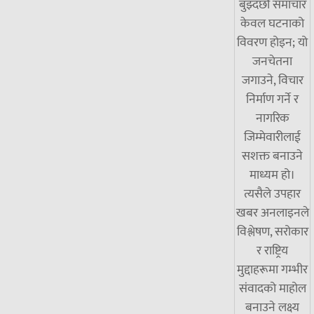
बुझ्दछौं समाचार
केवल घटनाको
विवरण होइन; यो
जनचेतना
जगाउने, विचार
निर्माण गर्ने र
नागरिक
जिम्मेवारीलाई
सशक्त बनाउने
माध्यम हो।
त्यसैले उपहार
खबर अनलाइनले
विश्लेषण, सरोकार
र राष्ट्रिय
मुद्दाहरूमा गम्भीर
संवादको माहोल
बनाउने लक्ष्य