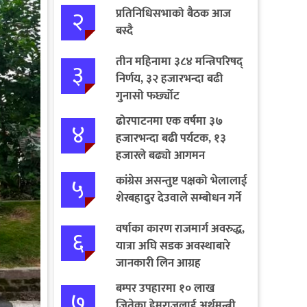
२
प्रतिनिधिसभाको बैठक आज
बस्दै
तीन महिनामा ३८४ मन्त्रिपरिषद्
३
निर्णय, ३२ हजारभन्दा बढी
गुनासो फर्छ्योट
ढोरपाटनमा एक वर्षमा ३७
४
हजारभन्दा बढी पर्यटक, १३
हजारले बढ्यो आगमन
५
कांग्रेस असन्तुष्ट पक्षको भेलालाई
शेरबहादुर देउवाले सम्बोधन गर्ने
वर्षाका कारण राजमार्ग अवरुद्ध,
६
यात्रा अघि सडक अवस्थाबारे
जानकारी लिन आग्रह
बम्पर उपहारमा १० लाख
७
जितेका हेमराजलाई अर्थमन्त्री