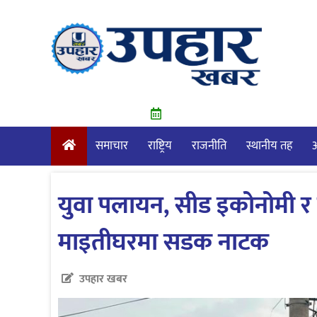
Skip
to
content
समाचार
राष्ट्रिय
राजनीति
स्थानीय तह
आ
युवा पलायन, सीड इकोनोमी र 
माइतीघरमा सडक नाटक
उपहार खबर