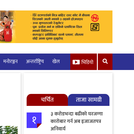
मनाेरञ्जन
अन्तर्राष्ट्रिय
खेल
भिडियो
चर्चित
ताजा सामग्री
३ करोडभन्दा बढीको घरजग्गा
१
कारोबार गर्न अब इजाजतपत्र
अनिवार्य