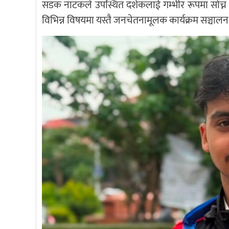
सडक नाटकले उपस्थित दर्शकलाई गम्भीर रूपमा सोच्
विभिन्न विषयमा यस्तै जनचेतनामूलक कार्यक्रम सञ्चाल