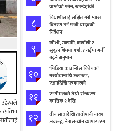
वाग्लेको फोन, रुपन्देहीकी
सपनाले जितिन् एक लाख
विद्यार्थीलाई लक्षित गरी ग्यास
८
वितरण गर्न मन्त्री यादवको
निर्देशन
कोशी, गण्डकी, कर्णाली र
९
सुदूरपश्चिममा वर्षा, तराईमा गर्मी
बढ्ने अनुमान
‘मिडिया काउन्सिल विधेयक’
१०
मस्यौदामाथि छलफल,
एआईदेखि पत्रकारको
लाइसेन्ससम्मका विषयमा
११
एनपीएलको तेस्रो संस्करण
सुझाव
कात्तिक ९ देखि
्देश्यले
n
(प्रतिभा
१२
तीन सातादेखि तातोपानी नाका
ुनौतीलाई
अवरुद्ध, नेपाल-चीन व्यापार ठप्प