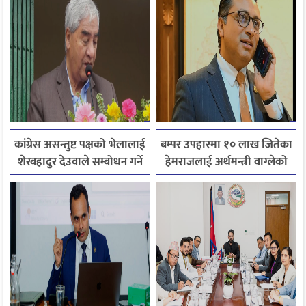
कांग्रेस असन्तुष्ट पक्षको भेलालाई
बम्पर उपहारमा १० लाख जितेका
शेरबहादुर देउवाले सम्बोधन गर्ने
हेमराजलाई अर्थमन्त्री वाग्लेको
फोन, रुपन्देहीकी सपनाले
जितिन् एक लाख