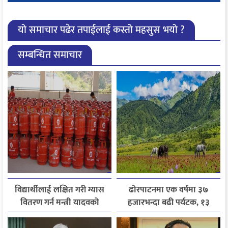
यो समाचार पढेर तपाईलाई कस्तो महसुस भयो ?
सम्बन्धित समाचार
विद्यार्थीलाई लक्षित गरी ग्यास
ढोरपाटनमा एक वर्षमा ३७
वितरण गर्न मन्त्री यादवको
हजारभन्दा बढी पर्यटक, १३
निर्देशन
हजारले बढ्यो आगमन