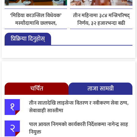
‘मिडिया काउन्सिल विधेयक’
तीन महिनामा ३८४ मन्त्रिपरिषद्
मस्यौदामाथि छलफल,
निर्णय, ३२ हजारभन्दा बढी
एआईदेखि पत्रकारको
गुनासो फर्छ्योट
प्रिक्रिया दिनुहोस्
लाइसेन्ससम्मका विषयमा
सुझाव
चर्चित
ताजा सामग्री
१
तीन सातादेखि लाइसेन्स वितरण र नवीकरण सेवा ठप्प,
सेवाग्राही सास्तीमा
२
पाल आयल निगमको कार्यकारी निर्देशकमा नागेन्द्र साह
नियुक्त