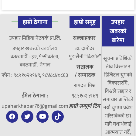
हाम्रो ठेगाना
हाम्रो समूह
उपहार
खबरको
उपहार मिडिया नेटवर्क प्रा.लि.
सल्लाहकार
बारेमा
उपहार खबरको कार्यालय
डा. दामाेदर
काठमाडौं –३२, पेप्सीकोला,
पुडासैनी “किशाेर”
सूचना प्रविधिको
काठमाडौँ, नेपाल
तीव्र विस्तार र
सञ्चालक
डिजिटल युगको
फोन : ९८५१०२५९४९, ९८४८८४०८६३
/
सम्पादक
विकाससँगै,
रामदत्त मिश्र
विश्वले सञ्चार र
ईमेल ठेगाना :
९८५१०२५९४९
समाचार प्राप्तिको
upaharkhabar76@gmail.com
हाम्रो सम्पूर्ण टिम
नयाँ युगमा प्रवेश
गरिसकेको छ।
यही यथार्थलाई
आत्मसात गर्दै,