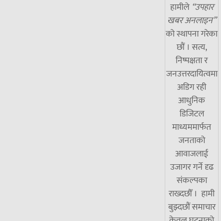
हामीले
“उपहार
खबर अनलाइन”
को स्थापना गरेका
छौं । सत्य,
निष्पक्षता र
जनउत्तरदायित्वमा
अडिग रही
आधुनिक
डिजिटल
माध्यममार्फत
जनताको
आवाजलाई
उजागर गर्ने दृढ
संकल्पका
राख्दछौँ । हामी
बुझ्दछौं समाचार
केवल घटनाको