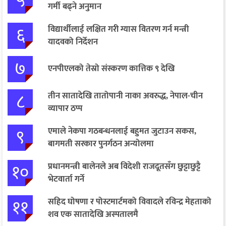
५
गर्मी बढ्ने अनुमान
६
विद्यार्थीलाई लक्षित गरी ग्यास वितरण गर्न मन्त्री
यादवको निर्देशन
७
एनपीएलको तेस्रो संस्करण कात्तिक ९ देखि
८
तीन सातादेखि तातोपानी नाका अवरुद्ध, नेपाल-चीन
व्यापार ठप्प
९
एमाले नेकपा गठबन्धनलाई बहुमत जुटाउन सकस,
बागमती सरकार पुनर्गठन अन्योलमा
१०
प्रधानमन्त्री बालेनले अब विदेशी राजदूतसँग छुट्टाछुट्टै
भेटवार्ता गर्ने
११
सहिद घोषणा र पोस्टमार्टमको विवादले रविन्द्र मेहताको
शव एक सातादेखि अस्पतालमै