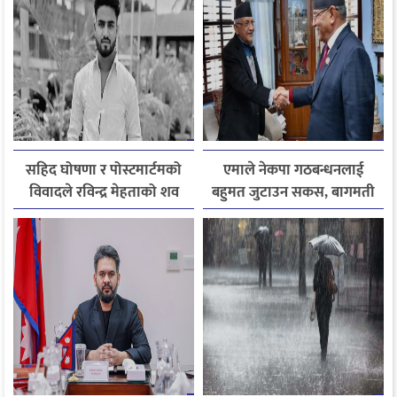
सहिद घोषणा र पोस्टमार्टमको
एमाले नेकपा गठबन्धनलाई
विवादले रविन्द्र मेहताको शव
बहुमत जुटाउन सकस, बागमती
एक सातादेखि अस्पतालमै
सरकार पुनर्गठन अन्योलमा