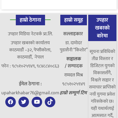
हाम्रो ठेगाना
हाम्रो समूह
उपहार
खबरको
उपहार मिडिया नेटवर्क प्रा.लि.
सल्लाहकार
बारेमा
उपहार खबरको कार्यालय
डा. दामाेदर
काठमाडौं –३२, पेप्सीकोला,
पुडासैनी “किशाेर”
सूचना प्रविधिको
काठमाडौँ, नेपाल
तीव्र विस्तार र
सञ्चालक
डिजिटल युगको
फोन : ९८५१०२५९४९, ९८४८८४०८६३
/
सम्पादक
विकाससँगै,
रामदत्त मिश्र
विश्वले सञ्चार र
ईमेल ठेगाना :
९८५१०२५९४९
समाचार प्राप्तिको
upaharkhabar76@gmail.com
हाम्रो सम्पूर्ण टिम
नयाँ युगमा प्रवेश
गरिसकेको छ।
यही यथार्थलाई
आत्मसात गर्दै,