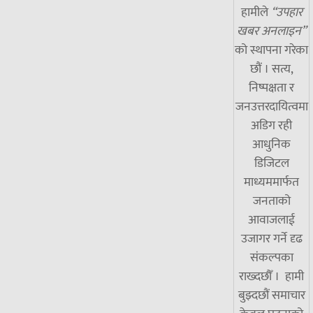
हामीले
“उपहार
खबर अनलाइन”
को स्थापना गरेका
छौं । सत्य,
निष्पक्षता र
जनउत्तरदायित्वमा
अडिग रही
आधुनिक
डिजिटल
माध्यममार्फत
जनताको
आवाजलाई
उजागर गर्ने दृढ
संकल्पका
राख्दछौँ । हामी
बुझ्दछौं समाचार