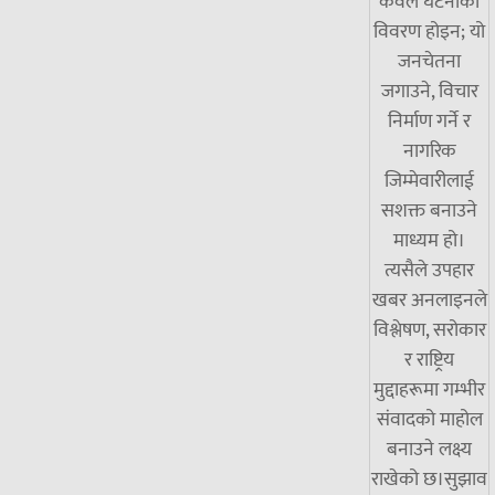
केवल घटनाको
विवरण होइन; यो
जनचेतना
जगाउने, विचार
निर्माण गर्ने र
नागरिक
जिम्मेवारीलाई
सशक्त बनाउने
माध्यम हो।
त्यसैले उपहार
खबर अनलाइनले
विश्लेषण, सरोकार
र राष्ट्रिय
मुद्दाहरूमा गम्भीर
संवादको माहोल
बनाउने लक्ष्य
राखेको छ।सुझाव