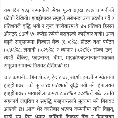
यस दिन १२३ कम्पनीको सेयर मूल्य बढ्दा १२७ कम्पनीको
घटेको देखियो। हाइड्रोपावर समूहले सबैभन्दा उच्च प्रदर्शन गर्दै २
प्रतिशतले वृद्धि भयो र कुल कारोबारमध्ये ४५ प्रतिशत हिस्सा
ओगट्दै ८ अर्ब ४० करोड रुपैयाँ बराबरको कारोबार गर्‍यो। अन्य
बढ्ने समूहहरूमा विकास बैंक (१.०६%), होटल तथा पर्यटन
(०.४६%), लगानी (०.२५%) र व्यापार (०.२८%) रहेका छन्।
त्यस्तै बैंकिङ, फाइनान्स, बीमा, माइक्रोफाइनान्सलगायतका
समूहमा सामान्य गिरावट देखिएको छ।
चार कम्पनी—ग्रिन भेन्चर, ट्रेड टावर, सान्भी इनर्जी र स्वेतगंगा
हाइड्रोपावर—को मूल्य १० प्रतिशतले वृद्धि भयो भने हिमालयन
हाइड्रोपावर र मायाखोला क्रमशः ८.४१% र ७.४% ले बढे। उन्नति
सहकार्य लघुवित्त र समृद्धि फाइनान्सको मूल्यमा भने गिरावट
आएको छ। आज धेरै कारोबार भएका कम्पनीमा राधि विद्युत्,
ङादी ग्रुप, ग्रिन भेन्चर, लुम्बिनी विकास बैंक र हिमालयन