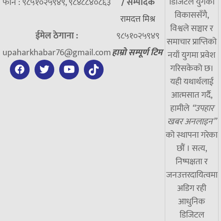
डिजिटल युगको
फोन : ९८५१०२५९४९, ९८४८८४०८६३
/
सम्पादक
विकाससँगै,
रामदत्त मिश्र
विश्वले सञ्चार र
ईमेल ठेगाना :
९८५१०२५९४९
समाचार प्राप्तिको
upaharkhabar76@gmail.com
हाम्रो सम्पूर्ण टिम
नयाँ युगमा प्रवेश
गरिसकेको छ।
यही यथार्थलाई
आत्मसात गर्दै,
हामीले
“उपहार
खबर अनलाइन”
को स्थापना गरेका
छौं । सत्य,
निष्पक्षता र
जनउत्तरदायित्वमा
अडिग रही
आधुनिक
डिजिटल