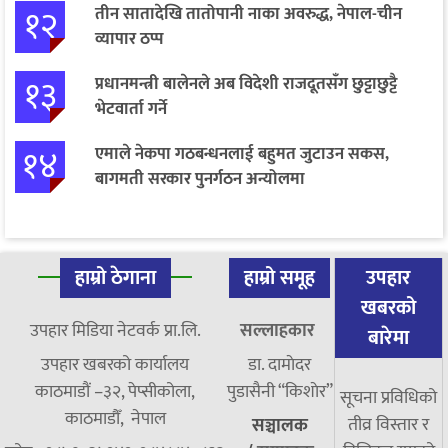
१२
तीन सातादेखि तातोपानी नाका अवरुद्ध, नेपाल-चीन
व्यापार ठप्प
१३
प्रधानमन्त्री बालेनले अब विदेशी राजदूतसँग छुट्टाछुट्टै
भेटवार्ता गर्ने
१४
एमाले नेकपा गठबन्धनलाई बहुमत जुटाउन सकस,
बागमती सरकार पुनर्गठन अन्योलमा
हाम्रो ठेगाना
हाम्रो समूह
उपहार
खबरको
उपहार मिडिया नेटवर्क प्रा.लि.
सल्लाहकार
बारेमा
उपहार खबरको कार्यालय
डा. दामाेदर
काठमाडौं –३२, पेप्सीकोला,
पुडासैनी “किशाेर”
सूचना प्रविधिको
काठमाडौँ, नेपाल
तीव्र विस्तार र
सञ्चालक