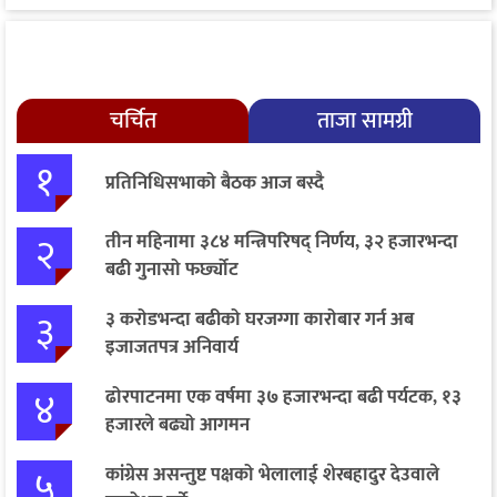
चर्चित
ताजा सामग्री
१
प्रतिनिधिसभाको बैठक आज बस्दै
२
तीन महिनामा ३८४ मन्त्रिपरिषद् निर्णय, ३२ हजारभन्दा
बढी गुनासो फर्छ्योट
३
३ करोडभन्दा बढीको घरजग्गा कारोबार गर्न अब
इजाजतपत्र अनिवार्य
४
ढोरपाटनमा एक वर्षमा ३७ हजारभन्दा बढी पर्यटक, १३
हजारले बढ्यो आगमन
५
कांग्रेस असन्तुष्ट पक्षको भेलालाई शेरबहादुर देउवाले