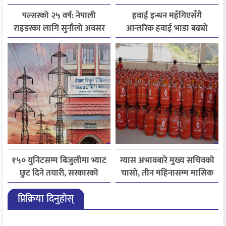
पल्सरको २५ वर्ष: नेपाली
हवाई इन्धन महँगिएसँगै
राइडरका लागि सुनौलो अवसर
आन्तरिक हवाई भाडा बढ्यो
कथा सुनाउनुहोस्, पल्सर
जित्नुहोस्
१५० युनिटसम्म बिजुलीमा भ्याट
ग्यास अभावबारे मुख्य सचिवको
छुट दिने तयारी, सरकारको
चासो, तीन महिनासम्म मासिक
गृहकार्य तीव्र
५० हजार मेट्रिक टनभन्दा बढी
प्रिक्रिया दिनुहोस्
आयात गर्ने निर्णय