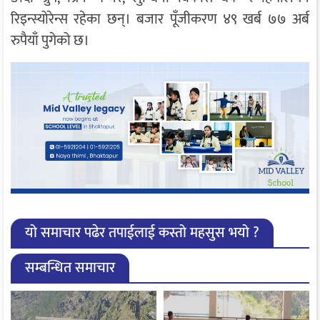
रिइन्स्योरेन्स रहेका छन्। बजार पूँजीकरण ४९ खर्ब ७७ अर्ब
रुपैयाँ पुगेको छ।
यो समाचार पढेर तपाईलाई कस्तो महसुस भयो ?
सम्बन्धित समाचार