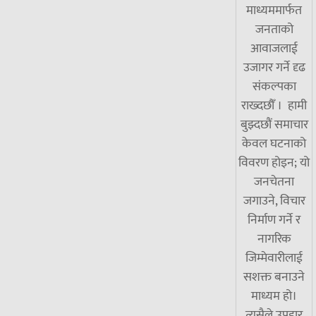
माध्यममार्फत
जनताको
आवाजलाई
उजागर गर्ने दृढ
संकल्पका
राख्दछौँ । हामी
बुझ्दछौं समाचार
केवल घटनाको
विवरण होइन; यो
जनचेतना
जगाउने, विचार
निर्माण गर्ने र
नागरिक
जिम्मेवारीलाई
सशक्त बनाउने
माध्यम हो।
त्यसैले उपहार