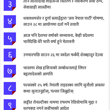
३
तीन सातादेखि लाइसेन्स वितरण र नवीकरण सेवा ठप्प,
सेवाग्राही सास्तीमा
४
धवलशमशेर र दुर्गा प्रसाईंद्वारा ‘जय नेपाल पार्टी’ घोषणा,
साउन २८ मा आयोगमा दर्ता गर्ने तयारी
५
आज पनि देशभर वर्षाको सम्भावना, केही प्रदेशमा
भारीदेखि धेरै भारी वर्षा हुने चेतावनी
६
उपचारपछि साउन २६ मा स्वदेश फर्कँदै शेरबहादुर देउवा
७
भारतमा शेख हसिनाको सम्बोधनलाई लिएर
बङ्गलादेशको आपत्ति
८
पल्सरको २५ वर्ष: नेपाली राइडरका लागि सुनौलो अवसर
कथा सुनाउनुहोस्, पल्सर जित्नुहोस्
९
सङ्गीत रोयल्टीका नाममा एफएम रेडियोमाथि मुद्दा र
धरपकड नगर्न सर्वोच्चको आदेश