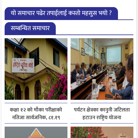
यो समाचार पढेर तपाईलाई कस्तो महसुस भयो ?
सम्बन्धित समाचार
कक्षा १२ को मौका परीक्षाको
पर्यटन क्षेत्रका कानुनी जटिलता
नतिजा सार्वजनिक, ८१.१९
हटाउन राष्ट्रिय योजना
प्रतिशत विद्यार्थी उत्तीर्ण
आयोगसमक्ष होटल संघ
बागमतीका पाँचबुँदे माग