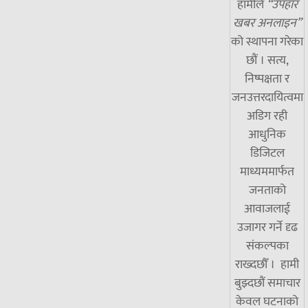
हामीले
“उपहार
खबर अनलाइन”
को स्थापना गरेका
छौं । सत्य,
निष्पक्षता र
जनउत्तरदायित्वमा
अडिग रही
आधुनिक
डिजिटल
माध्यममार्फत
जनताको
आवाजलाई
उजागर गर्ने दृढ
संकल्पका
राख्दछौँ । हामी
बुझ्दछौं समाचार
केवल घटनाको