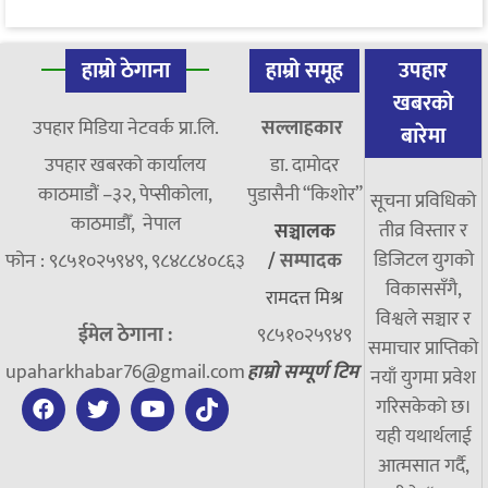
हाम्रो ठेगाना
हाम्रो समूह
उपहार
खबरको
उपहार मिडिया नेटवर्क प्रा.लि.
सल्लाहकार
बारेमा
उपहार खबरको कार्यालय
डा. दामाेदर
काठमाडौं –३२, पेप्सीकोला,
पुडासैनी “किशाेर”
सूचना प्रविधिको
काठमाडौँ, नेपाल
तीव्र विस्तार र
सञ्चालक
डिजिटल युगको
फोन : ९८५१०२५९४९, ९८४८८४०८६३
/
सम्पादक
विकाससँगै,
रामदत्त मिश्र
विश्वले सञ्चार र
ईमेल ठेगाना :
९८५१०२५९४९
समाचार प्राप्तिको
upaharkhabar76@gmail.com
हाम्रो सम्पूर्ण टिम
नयाँ युगमा प्रवेश
गरिसकेको छ।
यही यथार्थलाई
आत्मसात गर्दै,