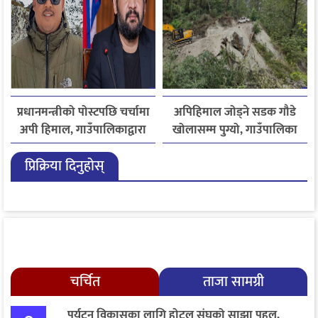
प्रधानमन्त्रीको पोस्टपछि चर्चामा
अपिहिमाल जोड्ने सडक गौडे
अपी हिमाल, गाउँपालिकाद्वारा
खोलासम्म पुग्यो, गाउँपालिका
भ्रमणको निमन्त्रणा
मुकाम सडक सञ्जालसँग जोडिने
प्रिक्रिया दिनुहोस्
चरणमा
चर्चित
ताजा सामग्री
पर्यटन विकासका लागि होटल संघको साझा पहल,