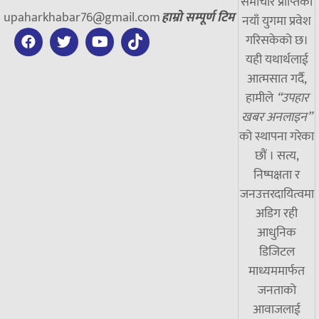
समाचार प्राप्तिको
upaharkhabar76@gmail.com
हाम्रो सम्पूर्ण टिम
नयाँ युगमा प्रवेश
गरिसकेको छ।
यही यथार्थलाई
आत्मसात गर्दै,
हामीले
“उपहार
खबर अनलाइन”
को स्थापना गरेका
छौं । सत्य,
निष्पक्षता र
जनउत्तरदायित्वमा
अडिग रही
आधुनिक
डिजिटल
माध्यममार्फत
जनताको
आवाजलाई