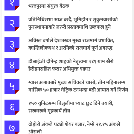
१
भक्तपुरमा संयुक्त बैठक
२
प्रतिनिधिसभा आज बस्दै, भूमिहीन र सुकुमवासीको
पुनःस्थापनाबारे जरुरी प्रस्तावमाथि छलफल हुने
३
अविरल वर्षाले देशभरका मुख्य राजमार्ग प्रभावित,
कान्तिलोकपथ र अरनिको राजमार्ग पूर्ण अवरुद्ध
४
डीआईजी दीपेन्द्र शाहको नेतृत्वमा २८९ ग्राम खैरो
हेरोइनसहित फरार अभियुक्त पक्राउ
५
ग्यास अभावबारे मुख्य सचिवको चासो, तीन महिनासम्म
मासिक ५० हजार मेट्रिक टनभन्दा बढी आयात गर्ने निर्णय
६
१५० युनिटसम्म बिजुलीमा भ्याट छुट दिने तयारी,
सरकारको गृहकार्य तीव्र
७
दोहोरो अंकले घट्यो शेयर बजार, नेप्से २१.१५ अंकले
ओरालो