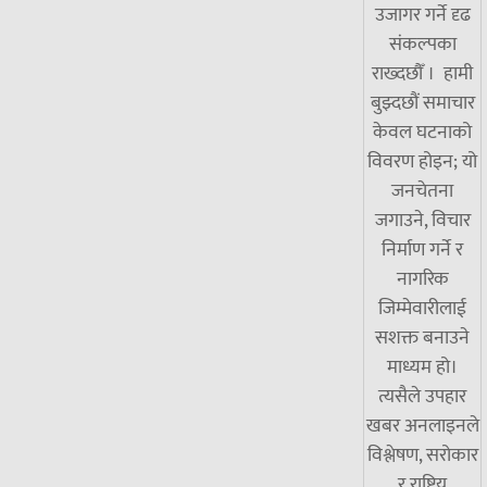
उजागर गर्ने दृढ
संकल्पका
राख्दछौँ । हामी
बुझ्दछौं समाचार
केवल घटनाको
विवरण होइन; यो
जनचेतना
जगाउने, विचार
निर्माण गर्ने र
नागरिक
जिम्मेवारीलाई
सशक्त बनाउने
माध्यम हो।
त्यसैले उपहार
खबर अनलाइनले
विश्लेषण, सरोकार
र राष्ट्रिय