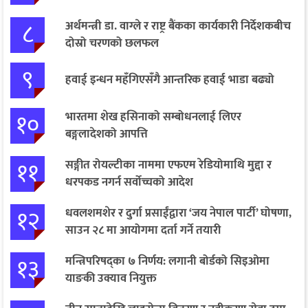
८
अर्थमन्त्री डा. वाग्ले र राष्ट्र बैंकका कार्यकारी निर्देशकबीच
दोस्रो चरणको छलफल
९
हवाई इन्धन महँगिएसँगै आन्तरिक हवाई भाडा बढ्यो
१०
भारतमा शेख हसिनाको सम्बोधनलाई लिएर
बङ्गलादेशको आपत्ति
११
सङ्गीत रोयल्टीका नाममा एफएम रेडियोमाथि मुद्दा र
धरपकड नगर्न सर्वोच्चको आदेश
१२
धवलशमशेर र दुर्गा प्रसाईंद्वारा ‘जय नेपाल पार्टी’ घोषणा,
साउन २८ मा आयोगमा दर्ता गर्ने तयारी
१३
मन्त्रिपरिषद्का ७ निर्णय: लगानी बोर्डको सिइओमा
याङकी उक्याव नियुक्त