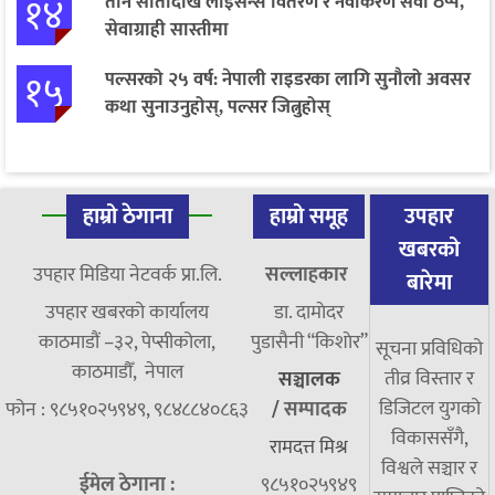
१४
तीन सातादेखि लाइसेन्स वितरण र नवीकरण सेवा ठप्प,
सेवाग्राही सास्तीमा
१५
पल्सरको २५ वर्ष: नेपाली राइडरका लागि सुनौलो अवसर
कथा सुनाउनुहोस्, पल्सर जित्नुहोस्
हाम्रो ठेगाना
हाम्रो समूह
उपहार
खबरको
उपहार मिडिया नेटवर्क प्रा.लि.
सल्लाहकार
बारेमा
उपहार खबरको कार्यालय
डा. दामाेदर
काठमाडौं –३२, पेप्सीकोला,
पुडासैनी “किशाेर”
सूचना प्रविधिको
काठमाडौँ, नेपाल
तीव्र विस्तार र
सञ्चालक
डिजिटल युगको
फोन : ९८५१०२५९४९, ९८४८८४०८६३
/
सम्पादक
विकाससँगै,
रामदत्त मिश्र
विश्वले सञ्चार र
ईमेल ठेगाना :
९८५१०२५९४९