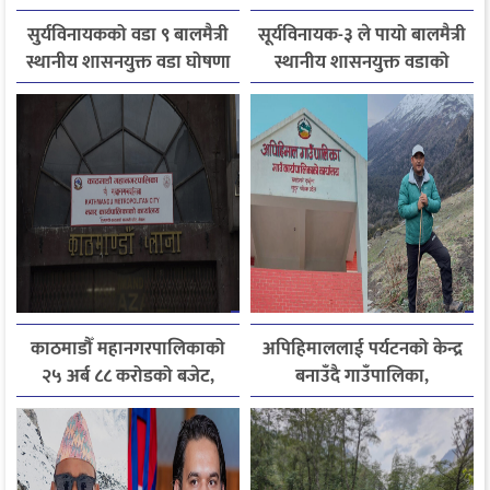
सुर्यविनायकको वडा ९ बालमैत्री
सूर्यविनायक-३ ले पायो बालमैत्री
स्थानीय शासनयुक्त वडा घोषणा
स्थानीय शासनयुक्त वडाको
मान्यता
काठमाडौँ महानगरपालिकाको
अपिहिमाललाई पर्यटनको केन्द्र
२५ अर्ब ८८ करोडको बजेट,
बनाउँदै गाउँपालिका,
पूर्वाधार र सेवा सुधारलाई
बहुआयामिक पर्यटन विकासमा
प्राथमिकता
जोड