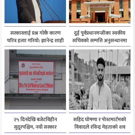
सरकारलाई प्रश्न गरेकै कारण
दुई पूर्वप्रधानमन्त्रीका स्वकीय
चरित्र हत्या गरियो: ज्ञानेन्द्र शाही
सचिवको सम्पत्ति अनुसन्धानमा
अख्तियार
२५ दिनदेखि बजेटविहीन
सहिद घोषणा र पोस्टमार्टमको
सुदूरपश्चिम, नयाँ सरकार
विवादले रविन्द्र मेहताको शव
गठनसँगै बजेट ल्याउने चुनौती
एक सातादेखि अस्पतालमै