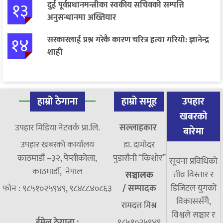
१३
दुई पूर्वप्रधानमन्त्रीका स्वकीय सचिवको सम्पत्ति
अनुसन्धानमा अख्तियार
१४
सरकारलाई प्रश्न गरेकै कारण चरित्र हत्या गरियो: ज्ञानेन्द्र
शाही
हाम्रो ठेगाना
हाम्रो समूह
उपहार
खबरको
उपहार मिडिया नेटवर्क प्रा.लि.
सल्लाहकार
बारेमा
उपहार खबरको कार्यालय
डा. दामाेदर
काठमाडौं –३२, पेप्सीकोला,
पुडासैनी “किशाेर”
सूचना प्रविधिको
काठमाडौँ, नेपाल
तीव्र विस्तार र
सञ्चालक
डिजिटल युगको
फोन : ९८५१०२५९४९, ९८४८८४०८६३
/
सम्पादक
विकाससँगै,
रामदत्त मिश्र
विश्वले सञ्चार र
ईमेल ठेगाना :
९८५१०२५९४९