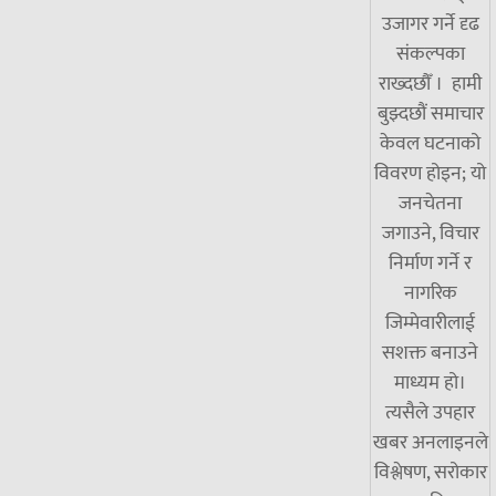
उजागर गर्ने दृढ
संकल्पका
राख्दछौँ । हामी
बुझ्दछौं समाचार
केवल घटनाको
विवरण होइन; यो
जनचेतना
जगाउने, विचार
निर्माण गर्ने र
नागरिक
जिम्मेवारीलाई
सशक्त बनाउने
माध्यम हो।
त्यसैले उपहार
खबर अनलाइनले
विश्लेषण, सरोकार