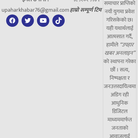
समाचार प्राप्तिको
upaharkhabar76@gmail.com
हाम्रो सम्पूर्ण टिम
नयाँ युगमा प्रवेश
गरिसकेको छ।
यही यथार्थलाई
आत्मसात गर्दै,
हामीले
“उपहार
खबर अनलाइन”
को स्थापना गरेका
छौं । सत्य,
निष्पक्षता र
जनउत्तरदायित्वमा
अडिग रही
आधुनिक
डिजिटल
माध्यममार्फत
जनताको
आवाजलाई