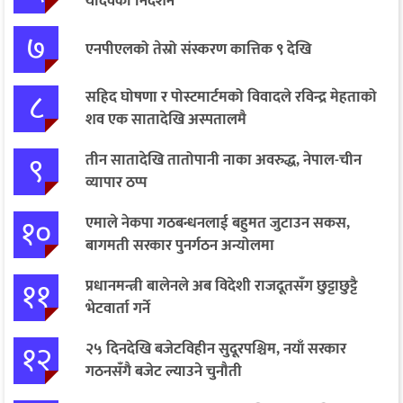
यादवको निर्देशन
७
एनपीएलको तेस्रो संस्करण कात्तिक ९ देखि
८
सहिद घोषणा र पोस्टमार्टमको विवादले रविन्द्र मेहताको
शव एक सातादेखि अस्पतालमै
९
तीन सातादेखि तातोपानी नाका अवरुद्ध, नेपाल-चीन
व्यापार ठप्प
१०
एमाले नेकपा गठबन्धनलाई बहुमत जुटाउन सकस,
बागमती सरकार पुनर्गठन अन्योलमा
११
प्रधानमन्त्री बालेनले अब विदेशी राजदूतसँग छुट्टाछुट्टै
भेटवार्ता गर्ने
१२
२५ दिनदेखि बजेटविहीन सुदूरपश्चिम, नयाँ सरकार
गठनसँगै बजेट ल्याउने चुनौती