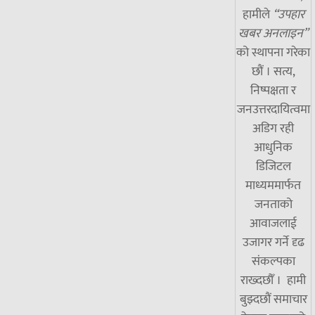
हामीले
“उपहार
खबर अनलाइन”
को स्थापना गरेका
छौं । सत्य,
निष्पक्षता र
जनउत्तरदायित्वमा
अडिग रही
आधुनिक
डिजिटल
माध्यममार्फत
जनताको
आवाजलाई
उजागर गर्ने दृढ
संकल्पका
राख्दछौँ । हामी
बुझ्दछौं समाचार