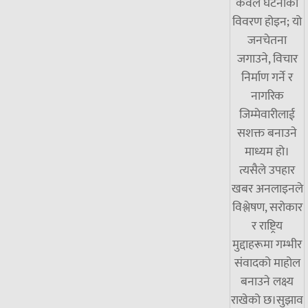
केवल घटनाको
विवरण होइन; यो
जनचेतना
जगाउने, विचार
निर्माण गर्ने र
नागरिक
जिम्मेवारीलाई
सशक्त बनाउने
माध्यम हो।
त्यसैले उपहार
खबर अनलाइनले
विश्लेषण, सरोकार
र राष्ट्रिय
मुद्दाहरूमा गम्भीर
संवादको माहोल
बनाउने लक्ष्य
राखेको छ।सुझाव