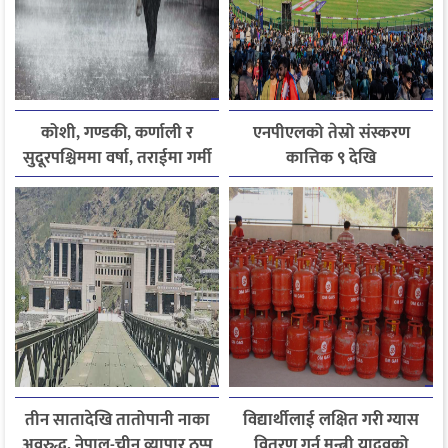
कोशी, गण्डकी, कर्णाली र
एनपीएलको तेस्रो संस्करण
सुदूरपश्चिममा वर्षा, तराईमा गर्मी
कात्तिक ९ देखि
बढ्ने अनुमान
तीन सातादेखि तातोपानी नाका
विद्यार्थीलाई लक्षित गरी ग्यास
अवरुद्ध, नेपाल-चीन व्यापार ठप्प
वितरण गर्न मन्त्री यादवको