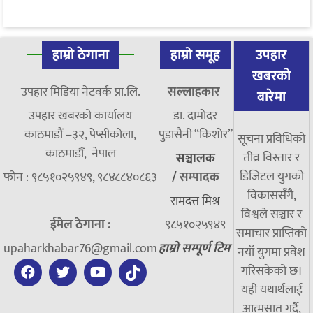
हाम्रो ठेगाना
हाम्रो समूह
उपहार
खबरको
उपहार मिडिया नेटवर्क प्रा.लि.
सल्लाहकार
बारेमा
उपहार खबरको कार्यालय
डा. दामाेदर
काठमाडौं –३२, पेप्सीकोला,
पुडासैनी “किशाेर”
सूचना प्रविधिको
काठमाडौँ, नेपाल
तीव्र विस्तार र
सञ्चालक
डिजिटल युगको
फोन : ९८५१०२५९४९, ९८४८८४०८६३
/
सम्पादक
विकाससँगै,
रामदत्त मिश्र
विश्वले सञ्चार र
ईमेल ठेगाना :
९८५१०२५९४९
समाचार प्राप्तिको
upaharkhabar76@gmail.com
हाम्रो सम्पूर्ण टिम
नयाँ युगमा प्रवेश
गरिसकेको छ।
यही यथार्थलाई
आत्मसात गर्दै,