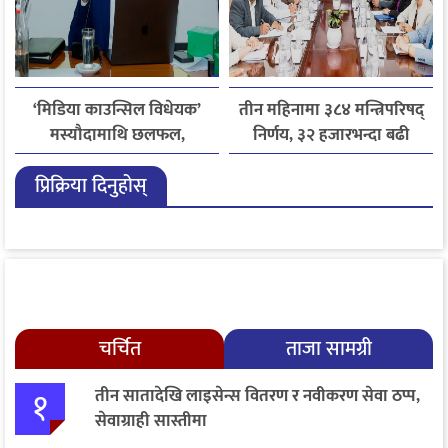
‘मिडिया काउन्सिल विधेयक’
तीन महिनामा ३८४ मन्त्रिपरिषद्
मस्यौदामाथि छलफल,
निर्णय, ३२ हजारभन्दा बढी
एआईदेखि पत्रकारको
गुनासो फर्छ्योट
प्रिक्रिया दिनुहोस्
लाइसेन्ससम्मका विषयमा
सुझाव
चर्चित
ताजा सामग्री
१
तीन सातादेखि लाइसेन्स वितरण र नवीकरण सेवा ठप्प,
सेवाग्राही सास्तीमा