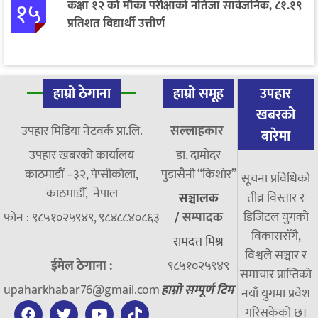
१५
कक्षा १२ को मौका परीक्षाको नतिजा सार्वजनिक, ८१.१९
प्रतिशत विद्यार्थी उत्तीर्ण
हाम्रो ठेगाना
हाम्रो समूह
उपहार
खबरको
उपहार मिडिया नेटवर्क प्रा.लि.
सल्लाहकार
बारेमा
उपहार खबरको कार्यालय
डा. दामाेदर
काठमाडौं –३२, पेप्सीकोला,
पुडासैनी “किशाेर”
सूचना प्रविधिको
काठमाडौँ, नेपाल
तीव्र विस्तार र
सञ्चालक
डिजिटल युगको
फोन : ९८५१०२५९४९, ९८४८८४०८६३
/
सम्पादक
विकाससँगै,
रामदत्त मिश्र
विश्वले सञ्चार र
ईमेल ठेगाना :
९८५१०२५९४९
समाचार प्राप्तिको
upaharkhabar76@gmail.com
हाम्रो सम्पूर्ण टिम
नयाँ युगमा प्रवेश
गरिसकेको छ।