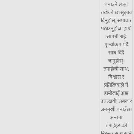
बनाउने लक्ष्य
राखेको छ।सुझाव
दिनुहोस्, समाचार
पठाउनुहोस्र हाम्रो
सामग्रीलाई
मूल्यांकन गर्दै
साथ दिँदै
जानुहोस्।
तपाईंको साथ,
विश्वास र
प्रतिक्रियाले नै
हामीलाई अझ
उत्तरदायी, सबल र
जनमुखी बनाउँछ।
अन्तमा
तपाईंहरूको
निरन्तर साथ रहने