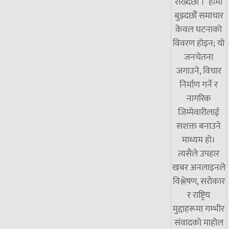
राख्दछौँ । हामी
बुझ्दछौं समाचार
केवल घटनाको
विवरण होइन; यो
जनचेतना
जगाउने, विचार
निर्माण गर्ने र
नागरिक
जिम्मेवारीलाई
सशक्त बनाउने
माध्यम हो।
त्यसैले उपहार
खबर अनलाइनले
विश्लेषण, सरोकार
र राष्ट्रिय
मुद्दाहरूमा गम्भीर
संवादको माहोल