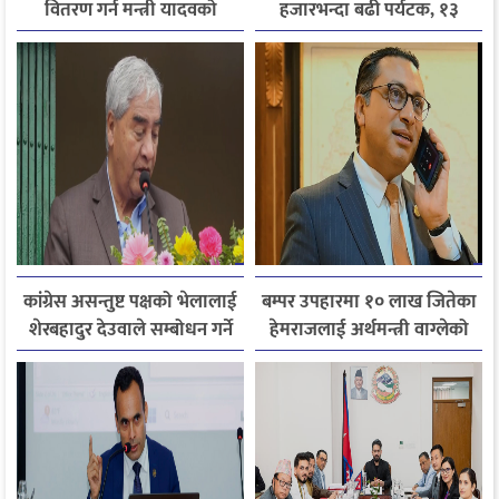
वितरण गर्न मन्त्री यादवको
हजारभन्दा बढी पर्यटक, १३
निर्देशन
हजारले बढ्यो आगमन
कांग्रेस असन्तुष्ट पक्षको भेलालाई
बम्पर उपहारमा १० लाख जितेका
शेरबहादुर देउवाले सम्बोधन गर्ने
हेमराजलाई अर्थमन्त्री वाग्लेको
फोन, रुपन्देहीकी सपनाले
जितिन् एक लाख