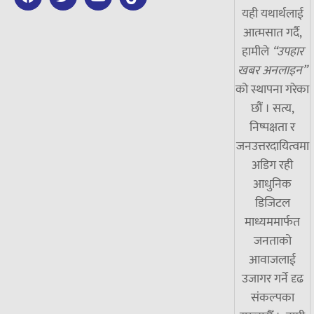
यही यथार्थलाई
आत्मसात गर्दै,
हामीले
“उपहार
खबर अनलाइन”
को स्थापना गरेका
छौं । सत्य,
निष्पक्षता र
जनउत्तरदायित्वमा
अडिग रही
आधुनिक
डिजिटल
माध्यममार्फत
जनताको
आवाजलाई
उजागर गर्ने दृढ
संकल्पका