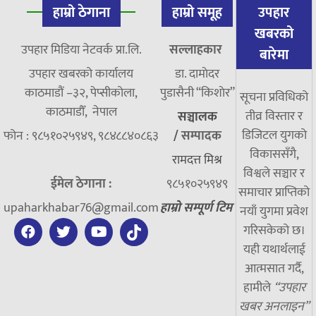
हाम्रो ठेगाना
हाम्रो समूह
उपहार
खबरको
उपहार मिडिया नेटवर्क प्रा.लि.
सल्लाहकार
बारेमा
उपहार खबरको कार्यालय
डा. दामाेदर
काठमाडौं –३२, पेप्सीकोला,
पुडासैनी “किशाेर”
सूचना प्रविधिको
काठमाडौँ, नेपाल
तीव्र विस्तार र
सञ्चालक
डिजिटल युगको
फोन : ९८५१०२५९४९, ९८४८८४०८६३
/
सम्पादक
विकाससँगै,
रामदत्त मिश्र
विश्वले सञ्चार र
ईमेल ठेगाना :
९८५१०२५९४९
समाचार प्राप्तिको
upaharkhabar76@gmail.com
हाम्रो सम्पूर्ण टिम
नयाँ युगमा प्रवेश
गरिसकेको छ।
यही यथार्थलाई
आत्मसात गर्दै,
हामीले
“उपहार
खबर अनलाइन”