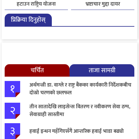
हटाउन राष्ट्रिय योजना
भ्रष्टाचार मुद्दा दायर
आयोगसमक्ष होटल संघ
प्रिक्रिया दिनुहोस्
बागमतीका पाँचबुँदे माग
चर्चित
ताजा सामग्री
१
अर्थमन्त्री डा. वाग्ले र राष्ट्र बैंकका कार्यकारी निर्देशकबीच
दोस्रो चरणको छलफल
२
तीन सातादेखि लाइसेन्स वितरण र नवीकरण सेवा ठप्प,
सेवाग्राही सास्तीमा
३
हवाई इन्धन महँगिएसँगै आन्तरिक हवाई भाडा बढ्यो