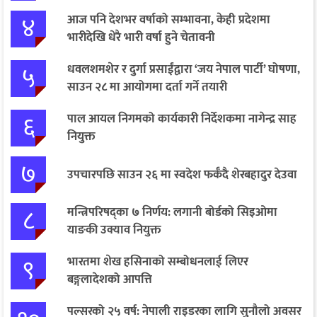
४
आज पनि देशभर वर्षाको सम्भावना, केही प्रदेशमा
भारीदेखि धेरै भारी वर्षा हुने चेतावनी
५
धवलशमशेर र दुर्गा प्रसाईंद्वारा ‘जय नेपाल पार्टी’ घोषणा,
साउन २८ मा आयोगमा दर्ता गर्ने तयारी
६
पाल आयल निगमको कार्यकारी निर्देशकमा नागेन्द्र साह
नियुक्त
७
उपचारपछि साउन २६ मा स्वदेश फर्कँदै शेरबहादुर देउवा
८
मन्त्रिपरिषद्का ७ निर्णय: लगानी बोर्डको सिइओमा
याङकी उक्याव नियुक्त
९
भारतमा शेख हसिनाको सम्बोधनलाई लिएर
बङ्गलादेशको आपत्ति
पल्सरको २५ वर्ष: नेपाली राइडरका लागि सुनौलो अवसर