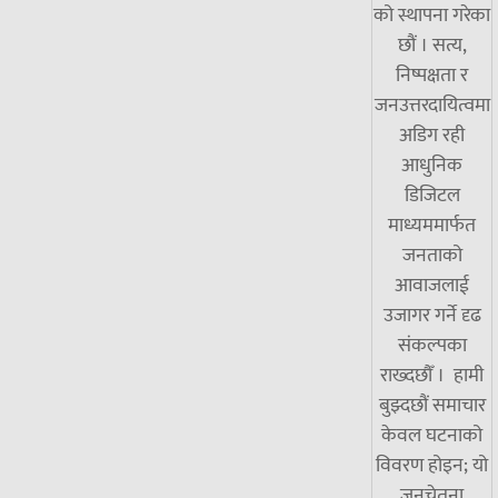
को स्थापना गरेका
छौं । सत्य,
निष्पक्षता र
जनउत्तरदायित्वमा
अडिग रही
आधुनिक
डिजिटल
माध्यममार्फत
जनताको
आवाजलाई
उजागर गर्ने दृढ
संकल्पका
राख्दछौँ । हामी
बुझ्दछौं समाचार
केवल घटनाको
विवरण होइन; यो
जनचेतना