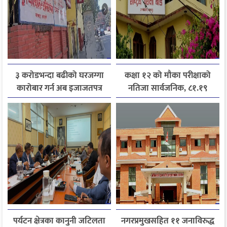
३ करोडभन्दा बढीको घरजग्गा
कक्षा १२ को मौका परीक्षाको
कारोबार गर्न अब इजाजतपत्र
नतिजा सार्वजनिक, ८१.१९
अनिवार्य
प्रतिशत विद्यार्थी उत्तीर्ण
पर्यटन क्षेत्रका कानुनी जटिलता
नगरप्रमुखसहित ११ जनाविरुद्ध