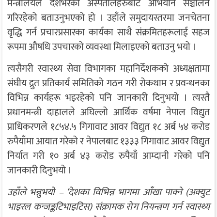
मन्त्रालयले देशभरका अस्पतालहरुबाट अभियान सञ्चालन
गरिरहेको बताउनुभएको हो । उहाँले समुदायस्तरमा जनचेतना
वृद्धि गर्न प्रचारप्रसारका कार्यका साथै संक्रमितहरूलाई सहज
रूपमा औषधि उपचारको व्यवस्था मिलाइएको बताउनु भयो ।
त्यसैगरी स्वास्थ्य सेवा विभागका महानिर्देशकको अध्यक्षतामा
संघीय द्रुत प्रतिकार्य समितिको गठन गरी रोकथाम र प्रवन्धनका
विभिन्न कार्यहरू भइरहेको पनि जानकारी दिनुभयो । त्यस्तै
प्रधानमन्त्री दाहालले अघिल्लो आर्थिक वर्षमा नेपाल विद्युत
प्राधिकरणले १८५४.५ गिगावाट आवर विद्युत १८ अर्ब ५४ करोड
रुपैयाँमा आयात गरेको र नेपालबाट १३३३ गिगावाट आवर विद्युत
निर्यात गरी १० अर्ब ४३ करोड रुपैयाँ आम्दानी गरेको पनि
जानकारी दिनुभयो ।
उहाँले भन्नुभयो – ‘देशका विभिन्न भागमा आँखा पाक्ने (अक्युट
भाइरल कन्जङ्कटिभाइटिस) संक्रामक रोग नियन्त्रण गर्न स्वास्थ्य