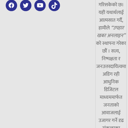
गरिसकेको छ।
यही यथार्थलाई
आत्मसात गर्दै,
हामीले
“उपहार
खबर अनलाइन”
को स्थापना गरेका
छौं । सत्य,
निष्पक्षता र
जनउत्तरदायित्वमा
अडिग रही
आधुनिक
डिजिटल
माध्यममार्फत
जनताको
आवाजलाई
उजागर गर्ने दृढ