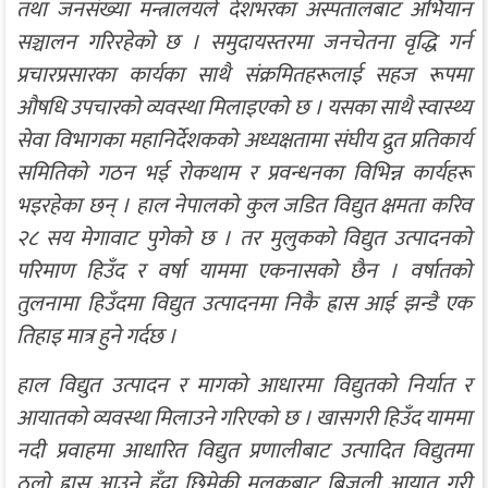
तथा जनसंख्या मन्त्रालयले देशभरका अस्पतालबाट अभियान
सञ्चालन गरिरहेको छ । समुदायस्तरमा जनचेतना वृद्धि गर्न
प्रचारप्रसारका कार्यका साथै संक्रमितहरूलाई सहज रूपमा
औषधि उपचारको व्यवस्था मिलाइएको छ । यसका साथै स्वास्थ्य
सेवा विभागका महानिर्देशकको अध्यक्षतामा संघीय द्रुत प्रतिकार्य
समितिको गठन भई रोकथाम र प्रवन्धनका विभिन्न कार्यहरू
भइरहेका छन् । हाल नेपालको कुल जडित विद्युत क्षमता करिव
२८ सय मेगावाट पुगेको छ । तर मुलुकको विद्युत उत्पादनको
परिमाण हिउँद र वर्षा याममा एकनासको छैन । वर्षातको
तुलनामा हिउँदमा विद्युत उत्पादनमा निकै ह्रास आई झन्डै एक
तिहाइ मात्र हुने गर्दछ ।
हाल विद्युत उत्पादन र मागको आधारमा विद्युतको निर्यात र
आयातको व्यवस्था मिलाउने गरिएको छ । खासगरी हिउँद याममा
नदी प्रवाहमा आधारित विद्युत प्रणालीबाट उत्पादित विद्युतमा
ठूलो ह्रास आउने हुँदा छिमेकी मुलुकबाट बिजुली आयात गरी