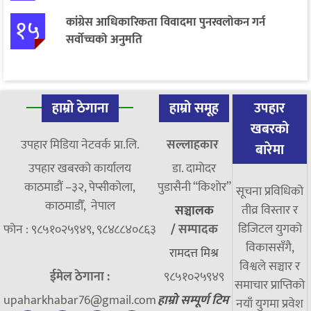
१५
कांग्रेस आधिकारिकता विवादमा पुनरवलोकन गर्न
सर्वोच्चको अनुमति
हाम्रो ठेगाना
हाम्रो समूह
उपहार
खबरको
उपहार मिडिया नेटवर्क प्रा.लि.
सल्लाहकार
बारेमा
उपहार खबरको कार्यालय
डा. दामाेदर
काठमाडौं –३२, पेप्सीकोला,
पुडासैनी “किशाेर”
सूचना प्रविधिको
काठमाडौँ, नेपाल
तीव्र विस्तार र
सञ्चालक
डिजिटल युगको
फोन : ९८५१०२५९४९, ९८४८८४०८६३
/
सम्पादक
विकाससँगै,
रामदत्त मिश्र
विश्वले सञ्चार र
ईमेल ठेगाना :
९८५१०२५९४९
समाचार प्राप्तिको
upaharkhabar76@gmail.com
हाम्रो सम्पूर्ण टिम
नयाँ युगमा प्रवेश