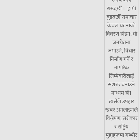
संकल्पका
राख्दछौँ । हामी
बुझ्दछौं समाचार
केवल घटनाको
विवरण होइन; यो
जनचेतना
जगाउने, विचार
निर्माण गर्ने र
नागरिक
जिम्मेवारीलाई
सशक्त बनाउने
माध्यम हो।
त्यसैले उपहार
खबर अनलाइनले
विश्लेषण, सरोकार
र राष्ट्रिय
मुद्दाहरूमा गम्भीर