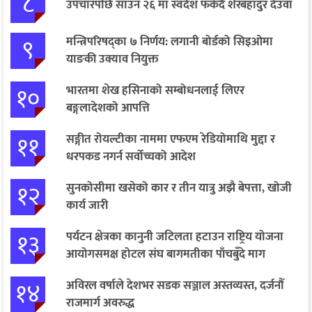
८
उपचारपछि साउन २६ मा स्वदेश फर्कँदै शेरबहादुर देउवा
९
मन्त्रिपरिषद्का ७ निर्णय: लगानी बोर्डको सिइओमा
याङकी उक्याव नियुक्त
१०
भारतमा शेख हसिनाको सम्बोधनलाई लिएर
बङ्गलादेशको आपत्ति
११
सङ्गीत रोयल्टीका नाममा एफएम रेडियोमाथि मुद्दा र
धरपकड नगर्न सर्वोच्चको आदेश
१२
सुनकोसीमा खसेको कार र तीन यात्रु अझै बेपत्ता, खोजी
कार्य जारी
१३
पर्यटन क्षेत्रका कानुनी जटिलता हटाउन राष्ट्रिय योजना
आयोगसमक्ष होटल संघ बागमतीका पाँचबुँदे माग
१४
अविरल वर्षाले देशभर सडक सञ्जाल अस्तव्यस्त, दर्जनौँ
राजमार्ग अवरुद्ध