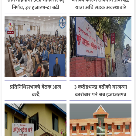
तीन महिनामा ३८४ मन्त्रिपरिषद्
वर्षाका कारण राजमार्ग अवरुद्ध,
निर्णय, ३२ हजारभन्दा बढी
यात्रा अघि सडक अवस्थाबारे
गुनासो फर्छ्योट
जानकारी लिन आग्रह
प्रतिनिधिसभाको बैठक आज
३ करोडभन्दा बढीको घरजग्गा
बस्दै
कारोबार गर्न अब इजाजतपत्र
अनिवार्य