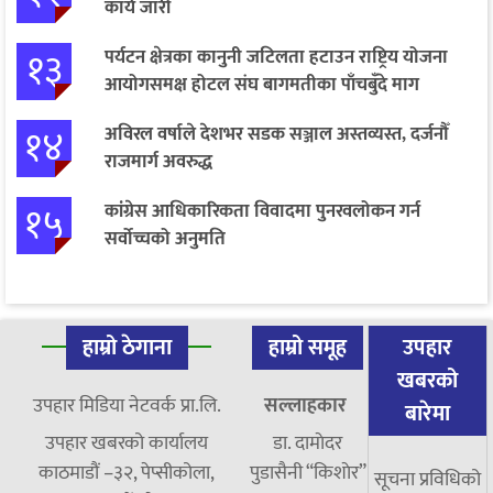
कार्य जारी
१३
पर्यटन क्षेत्रका कानुनी जटिलता हटाउन राष्ट्रिय योजना
आयोगसमक्ष होटल संघ बागमतीका पाँचबुँदे माग
१४
अविरल वर्षाले देशभर सडक सञ्जाल अस्तव्यस्त, दर्जनौँ
राजमार्ग अवरुद्ध
१५
कांग्रेस आधिकारिकता विवादमा पुनरवलोकन गर्न
सर्वोच्चको अनुमति
हाम्रो ठेगाना
हाम्रो समूह
उपहार
खबरको
उपहार मिडिया नेटवर्क प्रा.लि.
सल्लाहकार
बारेमा
उपहार खबरको कार्यालय
डा. दामाेदर
काठमाडौं –३२, पेप्सीकोला,
पुडासैनी “किशाेर”
सूचना प्रविधिको