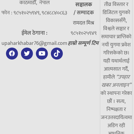
काठमाडौँ, नेपाल
तीव्र विस्तार र
सञ्चालक
डिजिटल युगको
फोन : ९८५१०२५९४९, ९८४८८४०८६३
/
सम्पादक
विकाससँगै,
रामदत्त मिश्र
विश्वले सञ्चार र
ईमेल ठेगाना :
९८५१०२५९४९
समाचार प्राप्तिको
upaharkhabar76@gmail.com
हाम्रो सम्पूर्ण टिम
नयाँ युगमा प्रवेश
गरिसकेको छ।
यही यथार्थलाई
आत्मसात गर्दै,
हामीले
“उपहार
खबर अनलाइन”
को स्थापना गरेका
छौं । सत्य,
निष्पक्षता र
जनउत्तरदायित्वमा
अडिग रही
आधुनिक