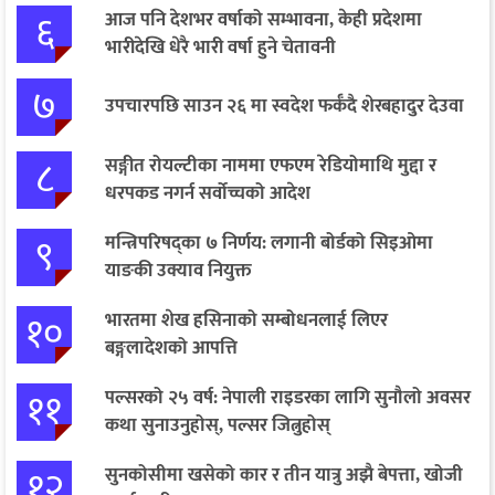
६
आज पनि देशभर वर्षाको सम्भावना, केही प्रदेशमा
भारीदेखि धेरै भारी वर्षा हुने चेतावनी
७
उपचारपछि साउन २६ मा स्वदेश फर्कँदै शेरबहादुर देउवा
८
सङ्गीत रोयल्टीका नाममा एफएम रेडियोमाथि मुद्दा र
धरपकड नगर्न सर्वोच्चको आदेश
९
मन्त्रिपरिषद्का ७ निर्णय: लगानी बोर्डको सिइओमा
याङकी उक्याव नियुक्त
१०
भारतमा शेख हसिनाको सम्बोधनलाई लिएर
बङ्गलादेशको आपत्ति
११
पल्सरको २५ वर्ष: नेपाली राइडरका लागि सुनौलो अवसर
कथा सुनाउनुहोस्, पल्सर जित्नुहोस्
१२
सुनकोसीमा खसेको कार र तीन यात्रु अझै बेपत्ता, खोजी