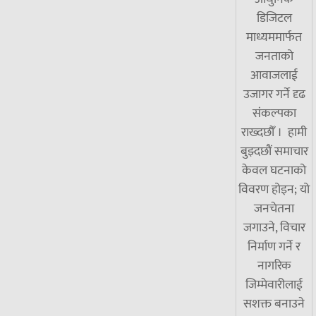
डिजिटल
माध्यममार्फत
जनताको
आवाजलाई
उजागर गर्ने दृढ
संकल्पका
राख्दछौँ । हामी
बुझ्दछौं समाचार
केवल घटनाको
विवरण होइन; यो
जनचेतना
जगाउने, विचार
निर्माण गर्ने र
नागरिक
जिम्मेवारीलाई
सशक्त बनाउने