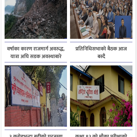
वर्षाका कारण राजमार्ग अवरुद्ध,
प्रतिनिधिसभाको बैठक आज
यात्रा अघि सडक अवस्थाबारे
बस्दै
जानकारी लिन आग्रह
३ करोडभन्दा बढीको घरजग्गा
कक्षा १२ को मौका परीक्षाको