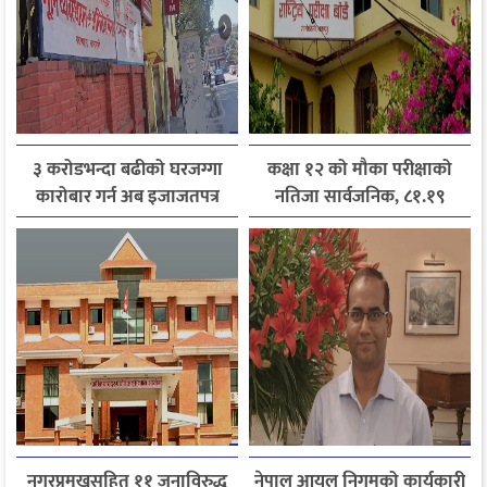
३ करोडभन्दा बढीको घरजग्गा
कक्षा १२ को मौका परीक्षाको
कारोबार गर्न अब इजाजतपत्र
नतिजा सार्वजनिक, ८१.१९
अनिवार्य
प्रतिशत विद्यार्थी उत्तीर्ण
नगरप्रमुखसहित ११ जनाविरुद्ध
नेपाल आयल निगमको कार्यकारी