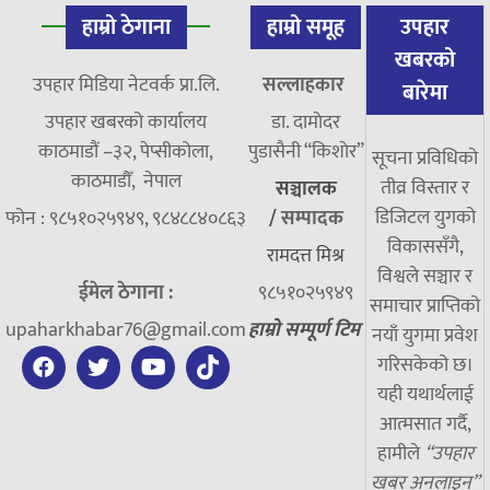
हाम्रो ठेगाना
हाम्रो समूह
उपहार
खबरको
उपहार मिडिया नेटवर्क प्रा.लि.
सल्लाहकार
बारेमा
उपहार खबरको कार्यालय
डा. दामाेदर
काठमाडौं –३२, पेप्सीकोला,
पुडासैनी “किशाेर”
सूचना प्रविधिको
काठमाडौँ, नेपाल
तीव्र विस्तार र
सञ्चालक
डिजिटल युगको
फोन : ९८५१०२५९४९, ९८४८८४०८६३
/
सम्पादक
विकाससँगै,
रामदत्त मिश्र
विश्वले सञ्चार र
ईमेल ठेगाना :
९८५१०२५९४९
समाचार प्राप्तिको
upaharkhabar76@gmail.com
हाम्रो सम्पूर्ण टिम
नयाँ युगमा प्रवेश
गरिसकेको छ।
यही यथार्थलाई
आत्मसात गर्दै,
हामीले
“उपहार
खबर अनलाइन”