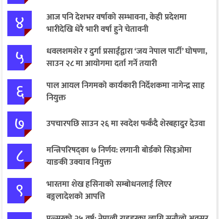
४
आज पनि देशभर वर्षाको सम्भावना, केही प्रदेशमा
भारीदेखि धेरै भारी वर्षा हुने चेतावनी
५
धवलशमशेर र दुर्गा प्रसाईंद्वारा ‘जय नेपाल पार्टी’ घोषणा,
साउन २८ मा आयोगमा दर्ता गर्ने तयारी
६
पाल आयल निगमको कार्यकारी निर्देशकमा नागेन्द्र साह
नियुक्त
७
उपचारपछि साउन २६ मा स्वदेश फर्कँदै शेरबहादुर देउवा
८
मन्त्रिपरिषद्का ७ निर्णय: लगानी बोर्डको सिइओमा
याङकी उक्याव नियुक्त
९
भारतमा शेख हसिनाको सम्बोधनलाई लिएर
बङ्गलादेशको आपत्ति
पल्सरको २५ वर्ष: नेपाली राइडरका लागि सुनौलो अवसर