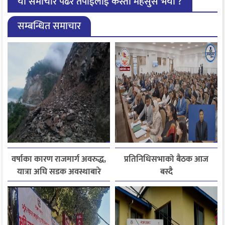
यो समाचार पढेर तपाईलाई कस्तो महसुस भयो ?
सम्बन्धित समाचार
वर्षाका कारण राजमार्ग अवरुद्ध,
प्रतिनिधिसभाको बैठक आज
यात्रा अघि सडक अवस्थाबारे
बस्दै
जानकारी लिन आग्रह