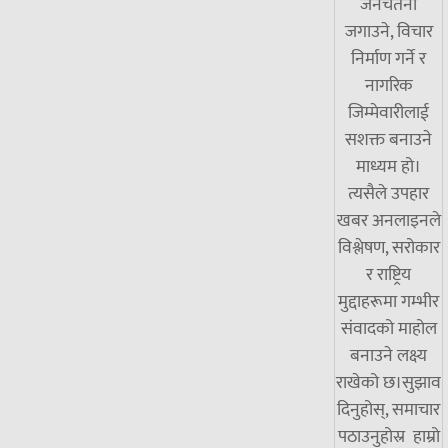
जनचेतना
जगाउने, विचार
निर्माण गर्ने र
नागरिक
जिम्मेवारीलाई
सशक्त बनाउने
माध्यम हो।
त्यसैले उपहार
खबर अनलाइनले
विश्लेषण, सरोकार
र राष्ट्रिय
मुद्दाहरूमा गम्भीर
संवादको माहोल
बनाउने लक्ष्य
राखेको छ।सुझाव
दिनुहोस्, समाचार
पठाउनुहोस्र हाम्रो