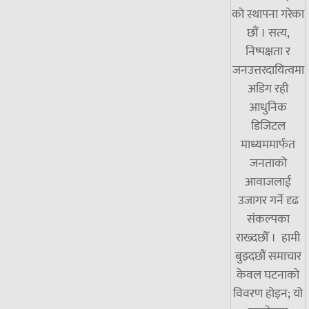
को स्थापना गरेका
छौं । सत्य,
निष्पक्षता र
जनउत्तरदायित्वमा
अडिग रही
आधुनिक
डिजिटल
माध्यममार्फत
जनताको
आवाजलाई
उजागर गर्ने दृढ
संकल्पका
राख्दछौँ । हामी
बुझ्दछौं समाचार
केवल घटनाको
विवरण होइन; यो