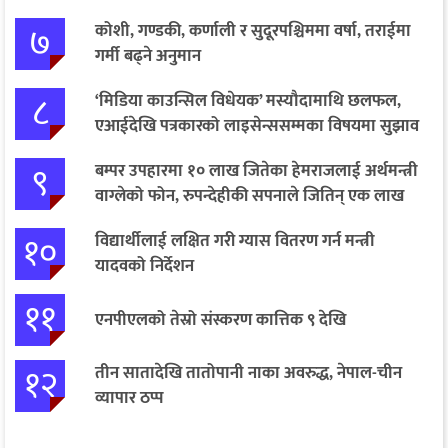
७
कोशी, गण्डकी, कर्णाली र सुदूरपश्चिममा वर्षा, तराईमा
गर्मी बढ्ने अनुमान
८
‘मिडिया काउन्सिल विधेयक’ मस्यौदामाथि छलफल,
एआईदेखि पत्रकारको लाइसेन्ससम्मका विषयमा सुझाव
९
बम्पर उपहारमा १० लाख जितेका हेमराजलाई अर्थमन्त्री
वाग्लेको फोन, रुपन्देहीकी सपनाले जितिन् एक लाख
१०
विद्यार्थीलाई लक्षित गरी ग्यास वितरण गर्न मन्त्री
यादवको निर्देशन
११
एनपीएलको तेस्रो संस्करण कात्तिक ९ देखि
१२
तीन सातादेखि तातोपानी नाका अवरुद्ध, नेपाल-चीन
व्यापार ठप्प