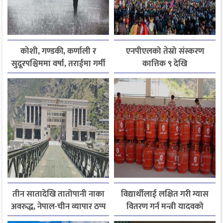
कोशी, गण्डकी, कर्णाली र
एनपीएलको तेस्रो संस्करण
सुदूरपश्चिममा वर्षा, तराईमा गर्मी
कात्तिक ९ देखि
बढ्ने अनुमान
तीन सातादेखि तातोपानी नाका
विद्यार्थीलाई लक्षित गरी ग्यास
अवरुद्ध, नेपाल-चीन व्यापार ठप्प
वितरण गर्न मन्त्री यादवको
निर्देशन