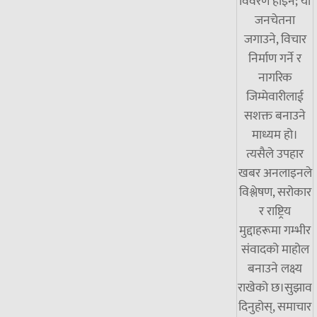
विवरण होइन; यो
जनचेतना
जगाउने, विचार
निर्माण गर्ने र
नागरिक
जिम्मेवारीलाई
सशक्त बनाउने
माध्यम हो।
त्यसैले उपहार
खबर अनलाइनले
विश्लेषण, सरोकार
र राष्ट्रिय
मुद्दाहरूमा गम्भीर
संवादको माहोल
बनाउने लक्ष्य
राखेको छ।सुझाव
दिनुहोस्, समाचार