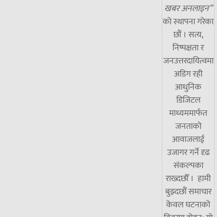
खबर अनलाइन”
को स्थापना गरेका
छौं । सत्य,
निष्पक्षता र
जनउत्तरदायित्वमा
अडिग रही
आधुनिक
डिजिटल
माध्यममार्फत
जनताको
आवाजलाई
उजागर गर्ने दृढ
संकल्पका
राख्दछौँ । हामी
बुझ्दछौं समाचार
केवल घटनाको