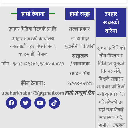
हाम्रो ठेगाना
हाम्रो समूह
उपहार
खबरको
उपहार मिडिया नेटवर्क प्रा.लि.
सल्लाहकार
बारेमा
उपहार खबरको कार्यालय
डा. दामाेदर
काठमाडौं –३२, पेप्सीकोला,
पुडासैनी “किशाेर”
सूचना प्रविधिको
काठमाडौँ, नेपाल
तीव्र विस्तार र
सञ्चालक
डिजिटल युगको
फोन : ९८५१०२५९४९, ९८४८८४०८६३
/
सम्पादक
विकाससँगै,
रामदत्त मिश्र
विश्वले सञ्चार र
ईमेल ठेगाना :
९८५१०२५९४९
समाचार प्राप्तिको
upaharkhabar76@gmail.com
हाम्रो सम्पूर्ण टिम
नयाँ युगमा प्रवेश
गरिसकेको छ।
यही यथार्थलाई
आत्मसात गर्दै,
हामीले
“उपहार