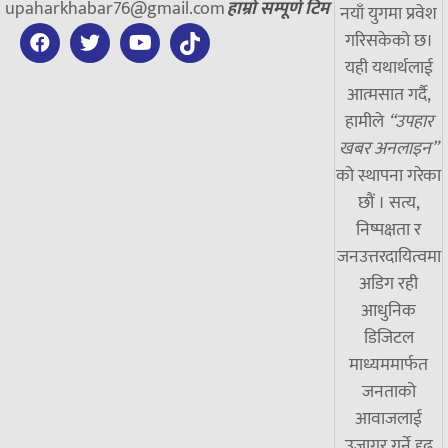
upaharkhabar76@gmail.com
हाम्रो सम्पूर्ण टिम
नयाँ युगमा प्रवेश
गरिसकेको छ।
यही यथार्थलाई
आत्मसात गर्दै,
हामीले
“उपहार
खबर अनलाइन”
को स्थापना गरेका
छौं । सत्य,
निष्पक्षता र
जनउत्तरदायित्वमा
अडिग रही
आधुनिक
डिजिटल
माध्यममार्फत
जनताको
आवाजलाई
उजागर गर्ने दृढ