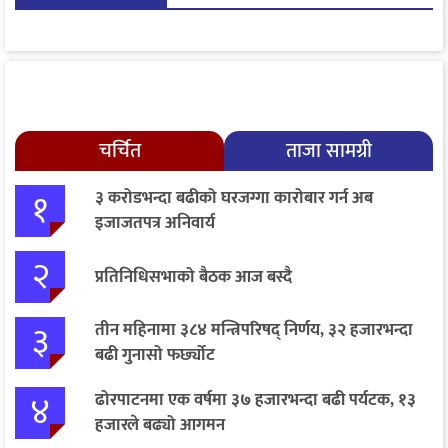
चर्चित
ताजा सामग्री
१
३ करोडभन्दा बढीको घरजग्गा कारोबार गर्न अब
इजाजतपत्र अनिवार्य
२
प्रतिनिधिसभाको बैठक आज बस्दै
३
तीन महिनामा ३८४ मन्त्रिपरिषद् निर्णय, ३२ हजारभन्दा
बढी गुनासो फर्छ्योट
४
ढोरपाटनमा एक वर्षमा ३७ हजारभन्दा बढी पर्यटक, १३
हजारले बढ्यो आगमन