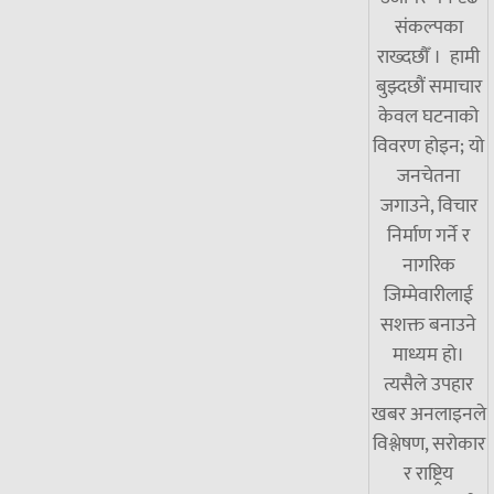
संकल्पका
राख्दछौँ । हामी
बुझ्दछौं समाचार
केवल घटनाको
विवरण होइन; यो
जनचेतना
जगाउने, विचार
निर्माण गर्ने र
नागरिक
जिम्मेवारीलाई
सशक्त बनाउने
माध्यम हो।
त्यसैले उपहार
खबर अनलाइनले
विश्लेषण, सरोकार
र राष्ट्रिय