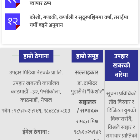
व्यापार ठप्प
१२
कोशी, गण्डकी, कर्णाली र सुदूरपश्चिममा वर्षा, तराईमा
गर्मी बढ्ने अनुमान
हाम्रो ठेगाना
हाम्रो समूह
उपहार
खबरको
उपहार मिडिया नेटवर्क प्रा.लि.
सल्लाहकार
बारेमा
उपहार खबरको कार्यालय
डा. दामाेदर
काठमाडौं –३२, पेप्सीकोला,
पुडासैनी “किशाेर”
सूचना प्रविधिको
काठमाडौँ, नेपाल
तीव्र विस्तार र
सञ्चालक
डिजिटल युगको
फोन : ९८५१०२५९४९, ९८४८८४०८६३
/
सम्पादक
विकाससँगै,
रामदत्त मिश्र
विश्वले सञ्चार र
ईमेल ठेगाना :
९८५१०२५९४९
समाचार प्राप्तिको