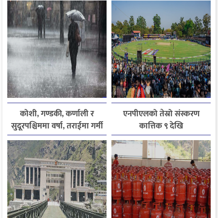
कोशी, गण्डकी, कर्णाली र
एनपीएलको तेस्रो संस्करण
सुदूरपश्चिममा वर्षा, तराईमा गर्मी
कात्तिक ९ देखि
बढ्ने अनुमान