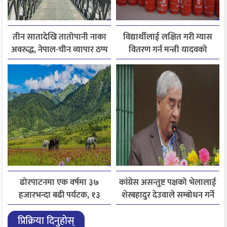
तीन सातादेखि तातोपानी नाका
विद्यार्थीलाई लक्षित गरी ग्यास
अवरुद्ध, नेपाल-चीन व्यापार ठप्प
वितरण गर्न मन्त्री यादवको
निर्देशन
ढोरपाटनमा एक वर्षमा ३७
कांग्रेस असन्तुष्ट पक्षको भेलालाई
हजारभन्दा बढी पर्यटक, १३
शेरबहादुर देउवाले सम्बोधन गर्ने
हजारले बढ्यो आगमन
प्रिक्रिया दिनुहोस्