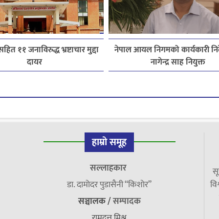
हित ११ जनाविरुद्ध भ्रष्टाचार मुद्दा
नेपाल आयल निगमको कार्यकारी निर
दायर
नागेन्द्र साह नियुक्त
हाम्रो समूह
सल्लाहकार
सू
डा. दामाेदर पुडासैनी “किशाेर”
विश
सञ्चालक /
सम्पादक
रामदत्त मिश्र