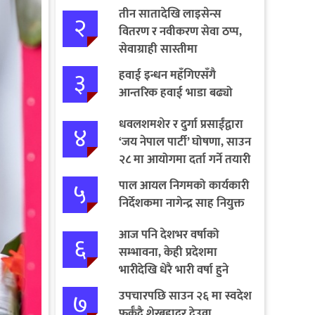
तीन सातादेखि लाइसेन्स
२
वितरण र नवीकरण सेवा ठप्प,
सेवाग्राही सास्तीमा
३
हवाई इन्धन महँगिएसँगै
आन्तरिक हवाई भाडा बढ्यो
धवलशमशेर र दुर्गा प्रसाईंद्वारा
४
‘जय नेपाल पार्टी’ घोषणा, साउन
२८ मा आयोगमा दर्ता गर्ने तयारी
५
पाल आयल निगमको कार्यकारी
निर्देशकमा नागेन्द्र साह नियुक्त
आज पनि देशभर वर्षाको
६
सम्भावना, केही प्रदेशमा
भारीदेखि धेरै भारी वर्षा हुने
चेतावनी
७
उपचारपछि साउन २६ मा स्वदेश
फर्कँदै शेरबहादुर देउवा