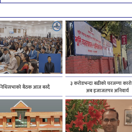
३ करोडभन्दा बढीको घरजग्गा कारोब
िनिधिसभाको बैठक आज बस्दै
अब इजाजतपत्र अनिवार्य