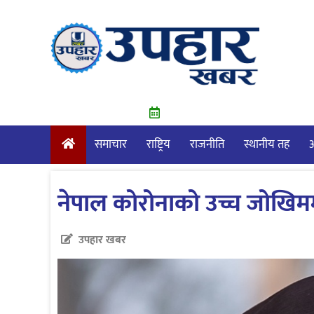
Skip
to
content
समाचार
राष्ट्रिय
राजनीति
स्थानीय तह
आ
नेपाल कोरोनाको उच्च जोखिममा
उपहार खबर