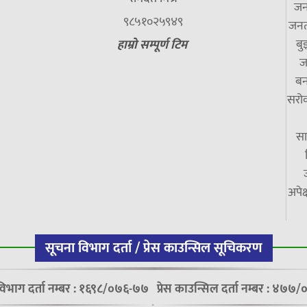
जन
९८५१०२५९४९
जनत
बु
हाम्रो सम्पूर्ण टिम
ज
बन
सरोक
सा
अपेक
सूचना विभाग दर्ता / प्रेस काउन्सिल सूचिकरण
विभाग दर्ता नम्बर : १६९८/०७६-७७
प्रेस काउन्सिल दर्ता नम्बर : ४७