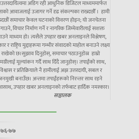
उत्तरदायित्वमा अडिग रही आधुनिक डिजिटल माध्यममार्फत
ाको आवाजलाई उजागर गर्ने दृढ संकल्पका राख्दछौँ । हामी
झ्दछौं समाचार केवल घटनाको विवरण होइन; यो जनचेतना
गाउने, विचार निर्माण गर्ने र नागरिक जिम्मेवारीलाई सशक्त
ाउने माध्यम हो। त्यसैले उपहार खबर अनलाइनले विश्लेषण,
ार र राष्ट्रिय मुद्दाहरूमा गम्भीर संवादको माहोल बनाउने लक्ष्य
राखेको छ।सुझाव दिनुहोस्, समाचार पठाउनुहोस्र हाम्रो
मग्रीलाई मूल्यांकन गर्दै साथ दिँदै जानुहोस्। तपाईंको साथ,
विश्वास र प्रतिक्रियाले नै हामीलाई अझ उत्तरदायी, सबल र
जनमुखी बनाउँछ। अन्तमा तपाईंहरूको निरन्तर साथ रहने
्षासाथ, उपहार खबर अनलाइनको तर्फबाट हार्दिक नमस्कार।
सञ्चालक
७/०७६-७७