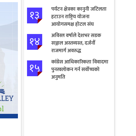
पर्यटन क्षेत्रका कानुनी जटिलता
१३
हटाउन राष्ट्रिय योजना
आयोगसमक्ष होटल संघ
बागमतीका पाँचबुँदे माग
अविरल वर्षाले देशभर सडक
१४
सञ्जाल अस्तव्यस्त, दर्जनौँ
राजमार्ग अवरुद्ध
कांग्रेस आधिकारिकता विवादमा
१५
पुनरवलोकन गर्न सर्वोच्चको
अनुमति