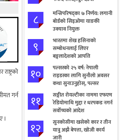
मन्त्रिपरिषद्का ७ निर्णय: लगानी
८
बोर्डको सिइओमा याङकी
उक्याव नियुक्त
भारतमा शेख हसिनाको
९
सम्बोधनलाई लिएर
बङ्गलादेशको आपत्ति
पल्सरको २५ वर्ष: नेपाली
१०
राष्ट्रको
राइडरका लागि सुनौलो अवसर
कथा सुनाउनुहोस्, पल्सर
जित्नुहोस्
सीमत गर्न
सङ्गीत रोयल्टीका नाममा एफएम
११
रेडियोमाथि मुद्दा र धरपकड नगर्न
सर्वोच्चको आदेश
ए ।
सुनकोसीमा खसेको कार र तीन
१२
यात्रु अझै बेपत्ता, खोजी कार्य
जारी