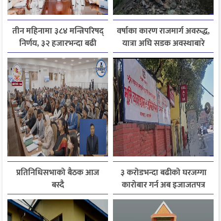
तीन महिनामा ३८४ मन्त्रिपरिषद्
वर्षाका कारण राजमार्ग अवरुद्ध,
निर्णय, ३२ हजारभन्दा बढी
यात्रा अघि सडक अवस्थाबारे
गुनासो फर्छ्योट
जानकारी लिन आग्रह
प्रतिनिधिसभाको बैठक आज
३ करोडभन्दा बढीको घरजग्गा
बस्दै
कारोबार गर्न अब इजाजतपत्र
अनिवार्य