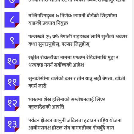
८
मन्त्रिपरिषद्का ७ निर्णय: लगानी बोर्डको सिइओमा
याङकी उक्याव नियुक्त
९
पल्सरको २५ वर्ष: नेपाली राइडरका लागि सुनौलो अवसर
कथा सुनाउनुहोस्, पल्सर जित्नुहोस्
१०
सङ्गीत रोयल्टीका नाममा एफएम रेडियोमाथि मुद्दा र
धरपकड नगर्न सर्वोच्चको आदेश
११
सुनकोसीमा खसेको कार र तीन यात्रु अझै बेपत्ता, खोजी
कार्य जारी
१२
भारतमा शेख हसिनाको सम्बोधनलाई लिएर
बङ्गलादेशको आपत्ति
१३
पर्यटन क्षेत्रका कानुनी जटिलता हटाउन राष्ट्रिय योजना
आयोगसमक्ष होटल संघ बागमतीका पाँचबुँदे माग