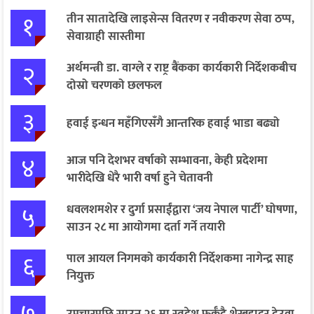
१
तीन सातादेखि लाइसेन्स वितरण र नवीकरण सेवा ठप्प,
सेवाग्राही सास्तीमा
२
अर्थमन्त्री डा. वाग्ले र राष्ट्र बैंकका कार्यकारी निर्देशकबीच
दोस्रो चरणको छलफल
३
हवाई इन्धन महँगिएसँगै आन्तरिक हवाई भाडा बढ्यो
४
आज पनि देशभर वर्षाको सम्भावना, केही प्रदेशमा
भारीदेखि धेरै भारी वर्षा हुने चेतावनी
५
धवलशमशेर र दुर्गा प्रसाईंद्वारा ‘जय नेपाल पार्टी’ घोषणा,
साउन २८ मा आयोगमा दर्ता गर्ने तयारी
६
पाल आयल निगमको कार्यकारी निर्देशकमा नागेन्द्र साह
नियुक्त
७
उपचारपछि साउन २६ मा स्वदेश फर्कँदै शेरबहादुर देउवा