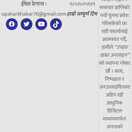
ईमेल ठेगाना :
९८५१०२५९४९
समाचार प्राप्तिको
upaharkhabar76@gmail.com
हाम्रो सम्पूर्ण टिम
नयाँ युगमा प्रवेश
गरिसकेको छ।
यही यथार्थलाई
आत्मसात गर्दै,
हामीले
“उपहार
खबर अनलाइन”
को स्थापना गरेका
छौं । सत्य,
निष्पक्षता र
जनउत्तरदायित्वमा
अडिग रही
आधुनिक
डिजिटल
माध्यममार्फत
जनताको