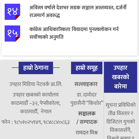
१४
अविरल वर्षाले देशभर सडक सञ्जाल अस्तव्यस्त, दर्जनौँ
राजमार्ग अवरुद्ध
१५
कांग्रेस आधिकारिकता विवादमा पुनरवलोकन गर्न
सर्वोच्चको अनुमति
हाम्रो ठेगाना
हाम्रो समूह
उपहार
खबरको
उपहार मिडिया नेटवर्क प्रा.लि.
सल्लाहकार
बारेमा
उपहार खबरको कार्यालय
डा. दामाेदर
काठमाडौं –३२, पेप्सीकोला,
पुडासैनी “किशाेर”
सूचना प्रविधिको
काठमाडौँ, नेपाल
तीव्र विस्तार र
सञ्चालक
डिजिटल युगको
फोन : ९८५१०२५९४९, ९८४८८४०८६३
/
सम्पादक
विकाससँगै,
रामदत्त मिश्र
विश्वले सञ्चार र