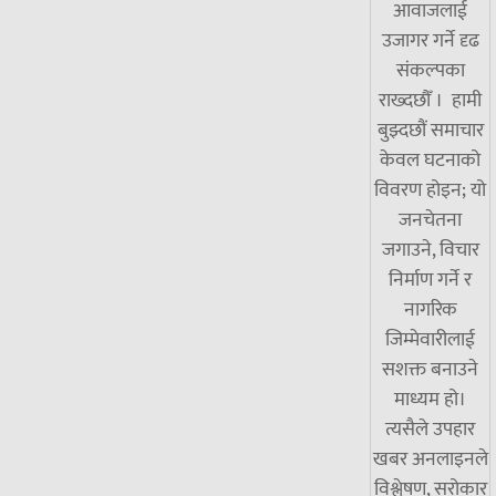
आवाजलाई
उजागर गर्ने दृढ
संकल्पका
राख्दछौँ । हामी
बुझ्दछौं समाचार
केवल घटनाको
विवरण होइन; यो
जनचेतना
जगाउने, विचार
निर्माण गर्ने र
नागरिक
जिम्मेवारीलाई
सशक्त बनाउने
माध्यम हो।
त्यसैले उपहार
खबर अनलाइनले
विश्लेषण, सरोकार