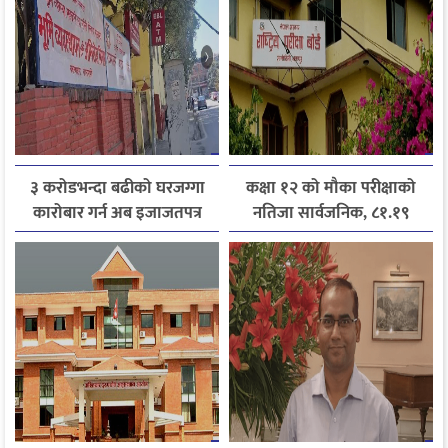
३ करोडभन्दा बढीको घरजग्गा
कक्षा १२ को मौका परीक्षाको
कारोबार गर्न अब इजाजतपत्र
नतिजा सार्वजनिक, ८१.१९
अनिवार्य
प्रतिशत विद्यार्थी उत्तीर्ण