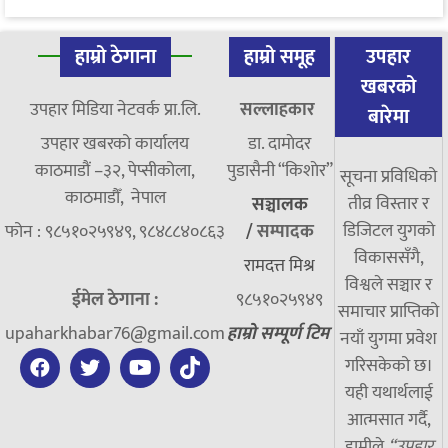
हाम्रो ठेगाना
हाम्रो समूह
उपहार
खबरको
उपहार मिडिया नेटवर्क प्रा.लि.
सल्लाहकार
बारेमा
उपहार खबरको कार्यालय
डा. दामाेदर
काठमाडौं –३२, पेप्सीकोला,
पुडासैनी “किशाेर”
सूचना प्रविधिको
काठमाडौँ, नेपाल
तीव्र विस्तार र
सञ्चालक
डिजिटल युगको
फोन : ९८५१०२५९४९, ९८४८८४०८६३
/
सम्पादक
विकाससँगै,
रामदत्त मिश्र
विश्वले सञ्चार र
ईमेल ठेगाना :
९८५१०२५९४९
समाचार प्राप्तिको
upaharkhabar76@gmail.com
हाम्रो सम्पूर्ण टिम
नयाँ युगमा प्रवेश
गरिसकेको छ।
यही यथार्थलाई
आत्मसात गर्दै,
हामीले
“उपहार