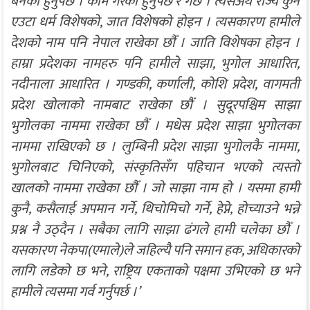
बनेको हुनुपर्छ । काम गरेको हुनुपर्छ र गर्छ । त्यसअर्थ राज्य कुनै
एउटा धर्म विशेषको, जात विशेषको होइन । त्यसकारण हामीले
देशको नाम पनि नेपाल राखेका छौँ । जाति विशेषका होइन ।
हाम्रा प्रदेशका नामहरु पनि हामीले साझा, भुगोल आधारित,
नदीनाला आधारित । गण्डकी, कर्णाली, कोशि प्रदेश, वागमती
प्रदेश खोलाको नामबाट राखेका छौँ । सुदूरपश्चिम साझा
भुगोलका नाममा राखेका छौँ । मधेस प्रदेश साझा भुगोलका
नाममा राखिएको छ । लुम्बिनी प्रदेश साझा भुगोलकै नाममा,
भुगोलबाट चिनिएको, संस्कृतिसँग पहिचान भएको त्यस्तो
खालको नाममा राखेका छौँ । जो साझा नाम हो । यसमा हामी
कुनै, कसैलाई अपमान गर्ने, थिचोमिचो गर्ने, हेप्ने, होच्याउने भन्ने
प्रश्न नै उठ्दैन । सबैका लागि साझा ढंगले हामी चलेका छौँ ।
यसकारण नेकपा(एमाले)ले जहिल्यै पनि समान हक, अधिकारको
लागि लडेको छ भने, राष्ट्रिय एकताको पक्षमा उभिएको छ भने
हामीले त्यसमा गर्व गर्नुपर्छ ।’