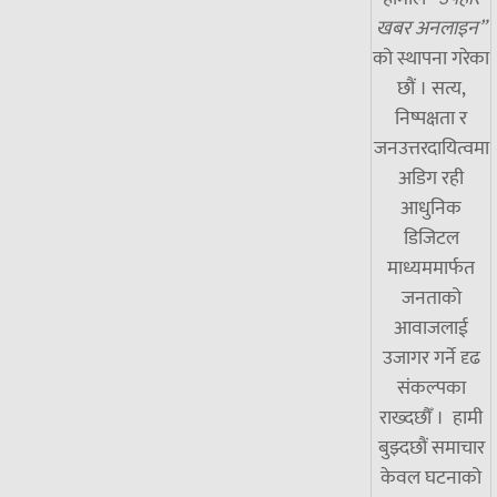
खबर अनलाइन”
को स्थापना गरेका
छौं । सत्य,
निष्पक्षता र
जनउत्तरदायित्वमा
अडिग रही
आधुनिक
डिजिटल
माध्यममार्फत
जनताको
आवाजलाई
उजागर गर्ने दृढ
संकल्पका
राख्दछौँ । हामी
बुझ्दछौं समाचार
केवल घटनाको