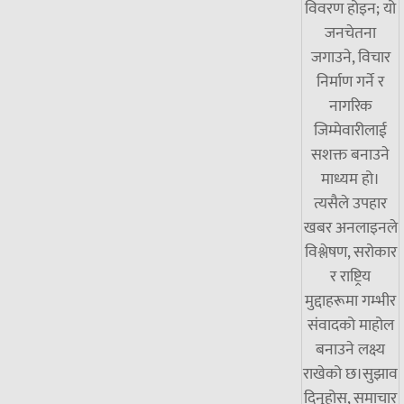
विवरण होइन; यो
जनचेतना
जगाउने, विचार
निर्माण गर्ने र
नागरिक
जिम्मेवारीलाई
सशक्त बनाउने
माध्यम हो।
त्यसैले उपहार
खबर अनलाइनले
विश्लेषण, सरोकार
र राष्ट्रिय
मुद्दाहरूमा गम्भीर
संवादको माहोल
बनाउने लक्ष्य
राखेको छ।सुझाव
दिनुहोस्, समाचार