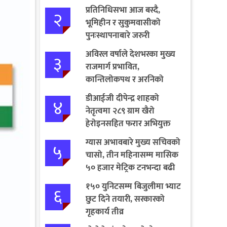
प्रतिनिधिसभा आज बस्दै,
२
भूमिहीन र सुकुमवासीको
पुनःस्थापनाबारे जरुरी
प्रस्तावमाथि छलफल हुने
अविरल वर्षाले देशभरका मुख्य
३
राजमार्ग प्रभावित,
कान्तिलोकपथ र अरनिको
राजमार्ग पूर्ण अवरुद्ध
डीआईजी दीपेन्द्र शाहको
४
नेतृत्वमा २८९ ग्राम खैरो
हेरोइनसहित फरार अभियुक्त
पक्राउ
ग्यास अभावबारे मुख्य सचिवको
५
चासो, तीन महिनासम्म मासिक
५० हजार मेट्रिक टनभन्दा बढी
आयात गर्ने निर्णय
१५० युनिटसम्म बिजुलीमा भ्याट
६
छुट दिने तयारी, सरकारको
गृहकार्य तीव्र