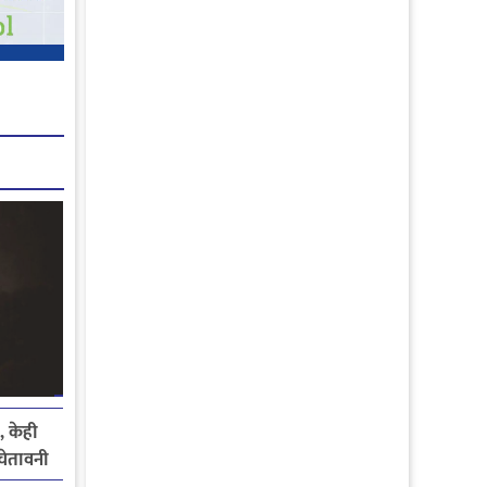
, केही
े चेतावनी