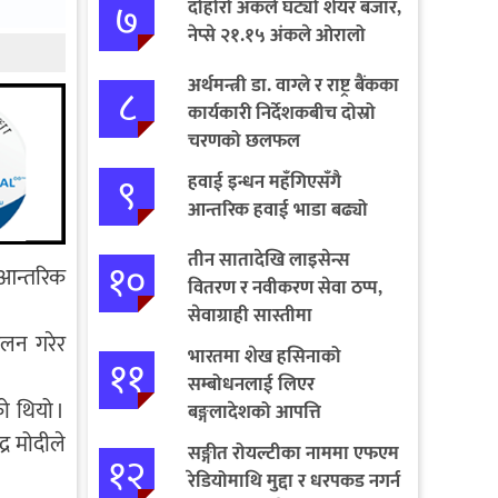
७
दोहोरो अंकले घट्यो शेयर बजार,
नेप्से २१.१५ अंकले ओरालो
अर्थमन्त्री डा. वाग्ले र राष्ट्र बैंकका
८
कार्यकारी निर्देशकबीच दोस्रो
चरणको छलफल
९
हवाई इन्धन महँगिएसँगै
आन्तरिक हवाई भाडा बढ्यो
तीन सातादेखि लाइसेन्स
१०
 आन्तरिक
वितरण र नवीकरण सेवा ठप्प,
सेवाग्राही सास्तीमा
ेलन गरेर
भारतमा शेख हसिनाको
११
सम्बोधनलाई लिएर
को थियो ।
बङ्गलादेशको आपत्ति
्र मोदीले
सङ्गीत रोयल्टीका नाममा एफएम
१२
रेडियोमाथि मुद्दा र धरपकड नगर्न