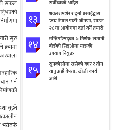
तिको सफल
सर्वोच्चको आदेश
गर्नुभएको
धवलशमशेर र दुर्गा प्रसाईंद्वारा
१३
िर्माणमा
‘जय नेपाल पार्टी’ घोषणा, साउन
२८ मा आयोगमा दर्ता गर्ने तयारी
ारी सुरु
मन्त्रिपरिषद्का ७ निर्णय: लगानी
१४
बोर्डको सिइओमा याङकी
ने क्रममा
उक्याव नियुक्त
रोकारवाला
सुनकोसीमा खसेको कार र तीन
१५
यात्रु अझै बेपत्ता, खोजी कार्य
यावहारिक
जारी
चान गर्न
िर्माणको
शा बुझ्ने
पत्कालीन
न्नेतर्फ