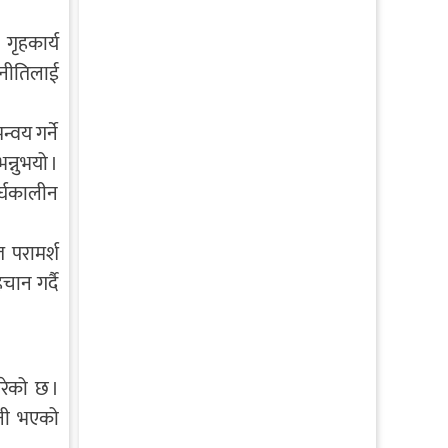
गृहकार्य
णनीतिलाई
्वय गर्ने
न्नुभयो ।
र्घकालीन
 परामर्श
चान गर्दै
रेको छ ।
धनी भएको