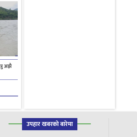
रु अझै
उपहार खबरको बारेमा