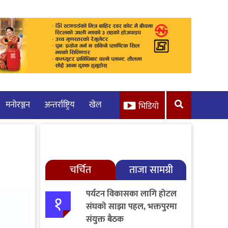
मनाेरञ्जन
अन्तर्राष्ट्रिय
खेल
भिडियो
चर्चित
ताजा सामग्री
पर्यटन विकासका लागि होटल
१
संघको साझा पहल, भक्तपुरमा
संयुक्त बैठक