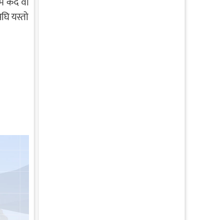
म कैद वा
घि यस्तो