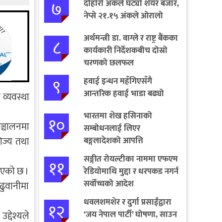
७
दोहोरो अंकले घट्यो शेयर बजार,
नेप्से २१.१५ अंकले ओरालो
अर्थमन्त्री डा. वाग्ले र राष्ट्र बैंकका
८
कार्यकारी निर्देशकबीच दोस्रो
चरणको छलफल
९
हवाई इन्धन महँगिएसँगै
आन्तरिक हवाई भाडा बढ्यो
 व्यवस्था
भारतमा शेख हसिनाको
१०
सञ्चालनमा
सम्बोधनलाई लिएर
िज्य तथा
बङ्गलादेशको आपत्ति
सङ्गीत रोयल्टीका नाममा एफएम
११
िएको छ ।
रेडियोमाथि मुद्दा र धरपकड नगर्न
सर्वोच्चको आदेश
 ढुवानीमा
धवलशमशेर र दुर्गा प्रसाईंद्वारा
१२
‘जय नेपाल पार्टी’ घोषणा, साउन
द्देश्यले