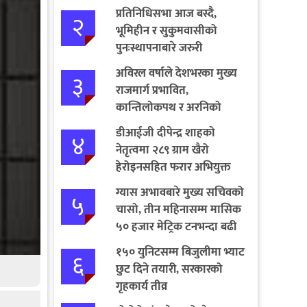
प्रतिनिधिसभा आज बस्दै,
२
भूमिहीन र सुकुमवासीको
पुनःस्थापनाबारे जरुरी
प्रस्तावमाथि छलफल हुने
अविरल वर्षाले देशभरका मुख्य
३
राजमार्ग प्रभावित,
कान्तिलोकपथ र अरनिको
राजमार्ग पूर्ण अवरुद्ध
डीआईजी दीपेन्द्र शाहको
४
नेतृत्वमा २८९ ग्राम खैरो
हेरोइनसहित फरार अभियुक्त
पक्राउ
ग्यास अभावबारे मुख्य सचिवको
५
चासो, तीन महिनासम्म मासिक
५० हजार मेट्रिक टनभन्दा बढी
आयात गर्ने निर्णय
१५० युनिटसम्म बिजुलीमा भ्याट
६
छुट दिने तयारी, सरकारको
गृहकार्य तीव्र