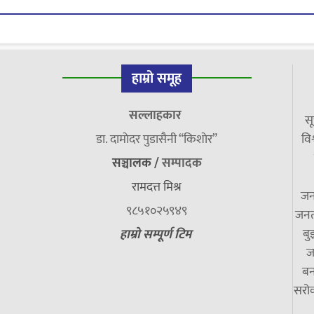
हाम्रो समूह
सल्लाहकार
सू
डा. दामाेदर पुडासैनी “किशाेर”
विश
सञ्चालक /
सम्पादक
रामदत्त मिश्र
जन
९८५१०२५९४९
जनत
बु
हाम्रो सम्पूर्ण टिम
ज
बन
सरोक