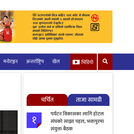
मनाेरञ्जन
अन्तर्राष्ट्रिय
खेल
भिडियो
चर्चित
ताजा सामग्री
पर्यटन विकासका लागि होटल
१
संघको साझा पहल, भक्तपुरमा
संयुक्त बैठक