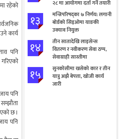
२८ मा आयोगमा दर्ता गर्ने तयारी
वमा रहेको
मन्त्रिपरिषद्का ७ निर्णय: लगानी
१३
बोर्डको सिइओमा याङकी
सार्वजनिक
उक्याव नियुक्त
ने कार्य
तीन सातादेखि लाइसेन्स
१४
वितरण र नवीकरण सेवा ठप्प,
्ताव पनि
सेवाग्राही सास्तीमा
ा गरिएको
सुनकोसीमा खसेको कार र तीन
१५
यात्रु अझै बेपत्ता, खोजी कार्य
जारी
सजाय पनि
ा सम्झौता
ानिएको छ ।
सजाय पनि