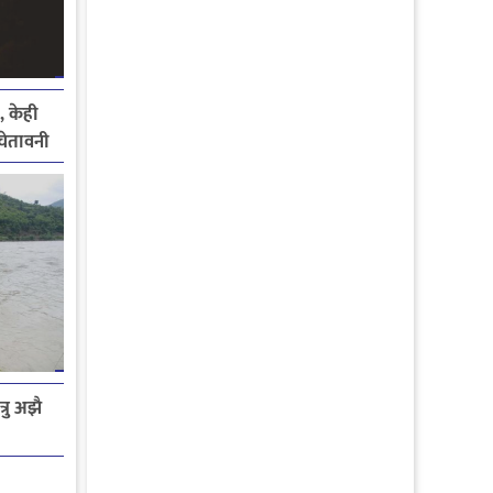
, केही
े चेतावनी
रु अझै