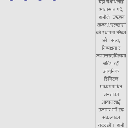
यही यथार्थलाई
आत्मसात गर्दै,
हामीले
“उपहार
खबर अनलाइन”
को स्थापना गरेका
छौं । सत्य,
निष्पक्षता र
जनउत्तरदायित्वमा
अडिग रही
आधुनिक
डिजिटल
माध्यममार्फत
जनताको
आवाजलाई
उजागर गर्ने दृढ
संकल्पका
राख्दछौँ । हामी