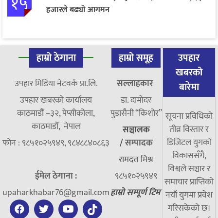
१५
हजारले बढ्यो आगमन
हाम्रो ठेगाना
हाम्रो समूह
उपहार
खबरको
उपहार मिडिया नेटवर्क प्रा.लि.
सल्लाहकार
बारेमा
उपहार खबरको कार्यालय
डा. दामाेदर
काठमाडौं –३२, पेप्सीकोला,
पुडासैनी “किशाेर”
सूचना प्रविधिको
काठमाडौँ, नेपाल
तीव्र विस्तार र
सञ्चालक
डिजिटल युगको
फोन : ९८५१०२५९४९, ९८४८८४०८६३
/
सम्पादक
विकाससँगै,
रामदत्त मिश्र
विश्वले सञ्चार र
ईमेल ठेगाना :
९८५१०२५९४९
समाचार प्राप्तिको
upaharkhabar76@gmail.com
हाम्रो सम्पूर्ण टिम
नयाँ युगमा प्रवेश
गरिसकेको छ।