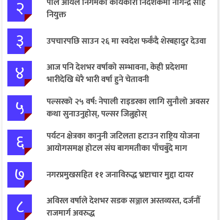
२
पाल आयल निगमको कार्यकारी निर्देशकमा नागेन्द्र साह
नियुक्त
३
उपचारपछि साउन २६ मा स्वदेश फर्कँदै शेरबहादुर देउवा
४
आज पनि देशभर वर्षाको सम्भावना, केही प्रदेशमा
भारीदेखि धेरै भारी वर्षा हुने चेतावनी
५
पल्सरको २५ वर्ष: नेपाली राइडरका लागि सुनौलो अवसर
कथा सुनाउनुहोस्, पल्सर जित्नुहोस्
६
पर्यटन क्षेत्रका कानुनी जटिलता हटाउन राष्ट्रिय योजना
आयोगसमक्ष होटल संघ बागमतीका पाँचबुँदे माग
७
नगरप्रमुखसहित ११ जनाविरुद्ध भ्रष्टाचार मुद्दा दायर
८
अविरल वर्षाले देशभर सडक सञ्जाल अस्तव्यस्त, दर्जनौँ
राजमार्ग अवरुद्ध