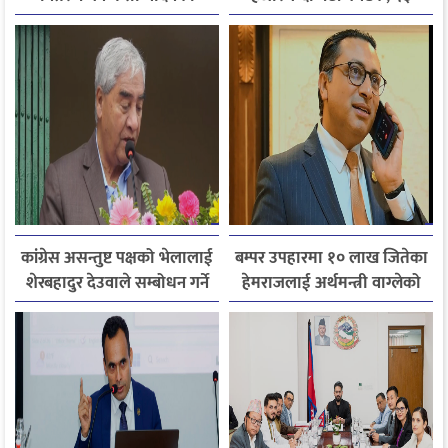
निर्देशन
हजारले बढ्यो आगमन
कांग्रेस असन्तुष्ट पक्षको भेलालाई
बम्पर उपहारमा १० लाख जितेका
शेरबहादुर देउवाले सम्बोधन गर्ने
हेमराजलाई अर्थमन्त्री वाग्लेको
फोन, रुपन्देहीकी सपनाले
जितिन् एक लाख