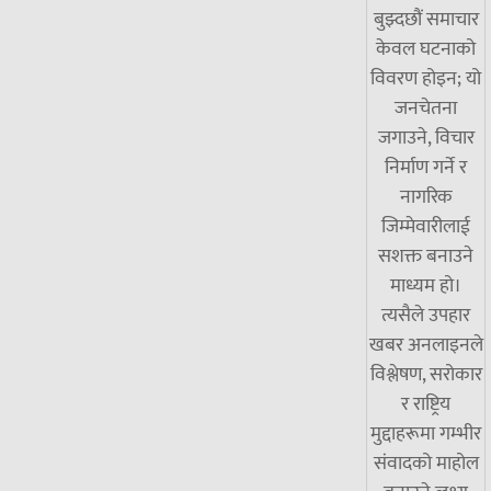
बुझ्दछौं समाचार
केवल घटनाको
विवरण होइन; यो
जनचेतना
जगाउने, विचार
निर्माण गर्ने र
नागरिक
जिम्मेवारीलाई
सशक्त बनाउने
माध्यम हो।
त्यसैले उपहार
खबर अनलाइनले
विश्लेषण, सरोकार
र राष्ट्रिय
मुद्दाहरूमा गम्भीर
संवादको माहोल