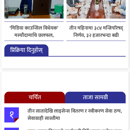
‘मिडिया काउन्सिल विधेयक’
तीन महिनामा ३८४ मन्त्रिपरिषद्
मस्यौदामाथि छलफल,
निर्णय, ३२ हजारभन्दा बढी
एआईदेखि पत्रकारको
गुनासो फर्छ्योट
प्रिक्रिया दिनुहोस्
लाइसेन्ससम्मका विषयमा
सुझाव
चर्चित
ताजा सामग्री
१
तीन सातादेखि लाइसेन्स वितरण र नवीकरण सेवा ठप्प,
सेवाग्राही सास्तीमा