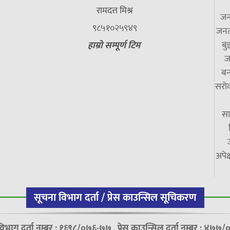
रामदत्त मिश्र
जन
९८५१०२५९४९
जनत
बु
हाम्रो सम्पूर्ण टिम
ज
बन
सरोक
सा
अपेक
सूचना विभाग दर्ता / प्रेस काउन्सिल सूचिकरण
विभाग दर्ता नम्बर : १६९८/०७६-७७
प्रेस काउन्सिल दर्ता नम्बर : ४७