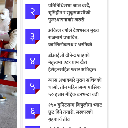
प्रतिनिधिसभा आज बस्दै,
२
भूमिहीन र सुकुमवासीको
पुनःस्थापनाबारे जरुरी
प्रस्तावमाथि छलफल हुने
अविरल वर्षाले देशभरका मुख्य
३
राजमार्ग प्रभावित,
कान्तिलोकपथ र अरनिको
राजमार्ग पूर्ण अवरुद्ध
डीआईजी दीपेन्द्र शाहको
४
नेतृत्वमा २८९ ग्राम खैरो
हेरोइनसहित फरार अभियुक्त
पक्राउ
ग्यास अभावबारे मुख्य सचिवको
५
चासो, तीन महिनासम्म मासिक
५० हजार मेट्रिक टनभन्दा बढी
आयात गर्ने निर्णय
१५० युनिटसम्म बिजुलीमा भ्याट
६
छुट दिने तयारी, सरकारको
गृहकार्य तीव्र