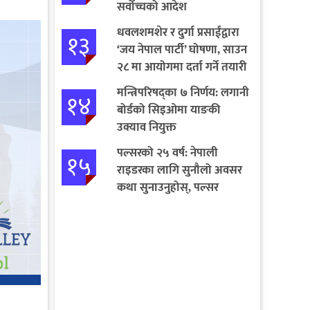
सर्वोच्चको आदेश
धवलशमशेर र दुर्गा प्रसाईंद्वारा
१३
‘जय नेपाल पार्टी’ घोषणा, साउन
२८ मा आयोगमा दर्ता गर्ने तयारी
मन्त्रिपरिषद्का ७ निर्णय: लगानी
१४
बोर्डको सिइओमा याङकी
उक्याव नियुक्त
पल्सरको २५ वर्ष: नेपाली
१५
राइडरका लागि सुनौलो अवसर
कथा सुनाउनुहोस्, पल्सर
जित्नुहोस्