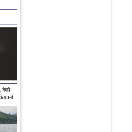
, केही
े चेतावनी