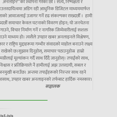
अनलाइन”
को स्थापना गरेका छौं । सत्य, निष्पक्षता र
उत्तरदायित्वमा अडिग रही आधुनिक डिजिटल माध्यममार्फत
ाको आवाजलाई उजागर गर्ने दृढ संकल्पका राख्दछौँ । हामी
झ्दछौं समाचार केवल घटनाको विवरण होइन; यो जनचेतना
गाउने, विचार निर्माण गर्ने र नागरिक जिम्मेवारीलाई सशक्त
ाउने माध्यम हो। त्यसैले उपहार खबर अनलाइनले विश्लेषण,
ार र राष्ट्रिय मुद्दाहरूमा गम्भीर संवादको माहोल बनाउने लक्ष्य
राखेको छ।सुझाव दिनुहोस्, समाचार पठाउनुहोस्र हाम्रो
मग्रीलाई मूल्यांकन गर्दै साथ दिँदै जानुहोस्। तपाईंको साथ,
विश्वास र प्रतिक्रियाले नै हामीलाई अझ उत्तरदायी, सबल र
जनमुखी बनाउँछ। अन्तमा तपाईंहरूको निरन्तर साथ रहने
्षासाथ, उपहार खबर अनलाइनको तर्फबाट हार्दिक नमस्कार।
सञ्चालक
७/०७६-७७