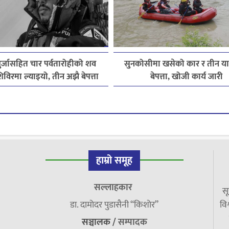
पुर्जासहित चार पर्वतारोहीको शव
सुनकोसीमा खसेको कार र तीन यात्
विरमा ल्याइयो, तीन अझै बेपत्ता
बेपत्ता, खोजी कार्य जारी
हाम्रो समूह
सल्लाहकार
सू
डा. दामाेदर पुडासैनी “किशाेर”
विश
सञ्चालक /
सम्पादक