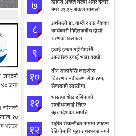
७
दोहोरो अंकले घट्यो शेयर बजार,
नेप्से २१.१५ अंकले ओरालो
अर्थमन्त्री डा. वाग्ले र राष्ट्र बैंकका
८
कार्यकारी निर्देशकबीच दोस्रो
चरणको छलफल
९
हवाई इन्धन महँगिएसँगै
आन्तरिक हवाई भाडा बढ्यो
तीन सातादेखि लाइसेन्स
१०
ि जनवरी
वितरण र नवीकरण सेवा ठप्प,
ा ४० जना
सेवाग्राही सास्तीमा
भारतमा शेख हसिनाको
११
सम्बोधनलाई लिएर
 । चीनको
बङ्गलादेशको आपत्ति
क लाख १०
सङ्गीत रोयल्टीका नाममा एफएम
१२
रमण भएका
रेडियोमाथि मुद्दा र धरपकड नगर्न