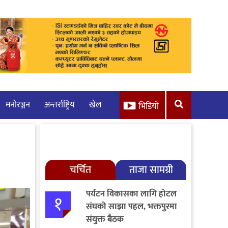
मनाेरञ्जन
अन्तर्राष्ट्रिय
खेल
भिडियो
चर्चित
ताजा सामग्री
पर्यटन विकासका लागि होटल
१
संघको साझा पहल, भक्तपुरमा
संयुक्त बैठक