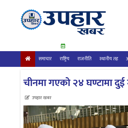
Skip
to
content
समाचार
राष्ट्रिय
राजनीति
स्थानीय तह
आ
चीनमा गएको २४ घण्टामा दुई
उपहार खबर