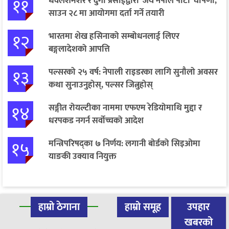
११
धवलशमशेर र दुर्गा प्रसाईंद्वारा ‘जय नेपाल पार्टी’ घोषणा,
साउन २८ मा आयोगमा दर्ता गर्ने तयारी
१२
भारतमा शेख हसिनाको सम्बोधनलाई लिएर
बङ्गलादेशको आपत्ति
१३
पल्सरको २५ वर्ष: नेपाली राइडरका लागि सुनौलो अवसर
कथा सुनाउनुहोस्, पल्सर जित्नुहोस्
१४
सङ्गीत रोयल्टीका नाममा एफएम रेडियोमाथि मुद्दा र
धरपकड नगर्न सर्वोच्चको आदेश
१५
मन्त्रिपरिषद्का ७ निर्णय: लगानी बोर्डको सिइओमा
याङकी उक्याव नियुक्त
हाम्रो ठेगाना
हाम्रो समूह
उपहार
खबरको