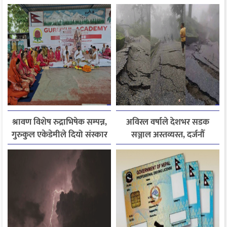
श्रावण विशेष रुद्राभिषेक सम्पन्न,
अविरल वर्षाले देशभर सडक
गुरुकुल एकेडेमीले दियो संस्कार
सञ्जाल अस्तव्यस्त, दर्जनौँ
र नैतिक शिक्षाको सन्देश
राजमार्ग अवरुद्ध