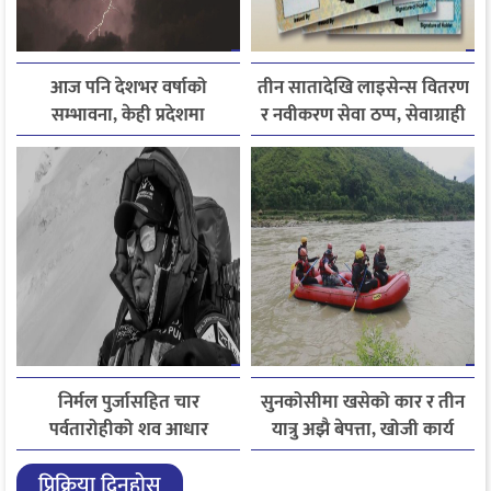
आज पनि देशभर वर्षाको
तीन सातादेखि लाइसेन्स वितरण
सम्भावना, केही प्रदेशमा
र नवीकरण सेवा ठप्प, सेवाग्राही
भारीदेखि धेरै भारी वर्षा हुने
सास्तीमा
चेतावनी
निर्मल पुर्जासहित चार
सुनकोसीमा खसेको कार र तीन
पर्वतारोहीको शव आधार
यात्रु अझै बेपत्ता, खोजी कार्य
शिविरमा ल्याइयो, तीन अझै
जारी
प्रिक्रिया दिनुहोस्
बेपत्ता