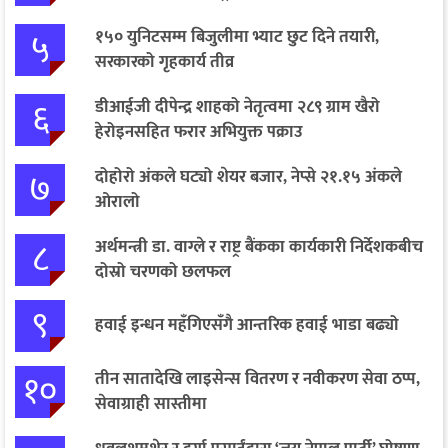
५
१५० युनिटसम्म बिजुलीमा भ्याट छुट दिने तयारी,
सरकारको गृहकार्य तीव्र
६
डीआईजी दीपेन्द्र शाहको नेतृत्वमा २८९ ग्राम खैरो
हेरोइनसहित फरार अभियुक्त पक्राउ
७
दोहोरो अंकले घट्यो शेयर बजार, नेप्से २१.१५ अंकले
ओरालो
८
अर्थमन्त्री डा. वाग्ले र राष्ट्र बैंकका कार्यकारी निर्देशकबीच
दोस्रो चरणको छलफल
९
हवाई इन्धन महँगिएसँगै आन्तरिक हवाई भाडा बढ्यो
१०
तीन सातादेखि लाइसेन्स वितरण र नवीकरण सेवा ठप्प,
सेवाग्राही सास्तीमा