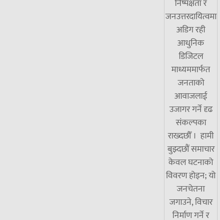
निष्पक्षता र
जनउत्तरदायित्वमा
अडिग रही
आधुनिक
डिजिटल
माध्यममार्फत
जनताको
आवाजलाई
उजागर गर्ने दृढ
संकल्पका
राख्दछौँ । हामी
बुझ्दछौं समाचार
केवल घटनाको
विवरण होइन; यो
जनचेतना
जगाउने, विचार
निर्माण गर्ने र