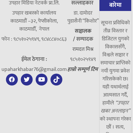
उपहार मिडिया नेटवर्क प्रा.लि.
सल्लाहकार
बारेमा
उपहार खबरको कार्यालय
डा. दामाेदर
काठमाडौं –३२, पेप्सीकोला,
पुडासैनी “किशाेर”
सूचना प्रविधिको
काठमाडौँ, नेपाल
तीव्र विस्तार र
सञ्चालक
डिजिटल युगको
फोन : ९८५१०२५९४९, ९८४८८४०८६३
/
सम्पादक
विकाससँगै,
रामदत्त मिश्र
विश्वले सञ्चार र
ईमेल ठेगाना :
९८५१०२५९४९
समाचार प्राप्तिको
upaharkhabar76@gmail.com
हाम्रो सम्पूर्ण टिम
नयाँ युगमा प्रवेश
गरिसकेको छ।
यही यथार्थलाई
आत्मसात गर्दै,
हामीले
“उपहार
खबर अनलाइन”
को स्थापना गरेका
छौं । सत्य,