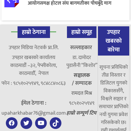
आयोगसमक्ष होटल संघ बागमतीका पाँचबुँदे माग
हाम्रो ठेगाना
हाम्रो समूह
उपहार
खबरको
उपहार मिडिया नेटवर्क प्रा.लि.
सल्लाहकार
बारेमा
उपहार खबरको कार्यालय
डा. दामाेदर
काठमाडौं –३२, पेप्सीकोला,
पुडासैनी “किशाेर”
सूचना प्रविधिको
काठमाडौँ, नेपाल
तीव्र विस्तार र
सञ्चालक
डिजिटल युगको
फोन : ९८५१०२५९४९, ९८४८८४०८६३
/
सम्पादक
विकाससँगै,
रामदत्त मिश्र
विश्वले सञ्चार र
ईमेल ठेगाना :
९८५१०२५९४९
समाचार प्राप्तिको
upaharkhabar76@gmail.com
हाम्रो सम्पूर्ण टिम
नयाँ युगमा प्रवेश
गरिसकेको छ।
यही यथार्थलाई