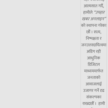
आत्मसात गर्दै,
हामीले
“उपहार
खबर अनलाइन”
को स्थापना गरेका
छौं । सत्य,
निष्पक्षता र
जनउत्तरदायित्वमा
अडिग रही
आधुनिक
डिजिटल
माध्यममार्फत
जनताको
आवाजलाई
उजागर गर्ने दृढ
संकल्पका
राख्दछौँ । हामी