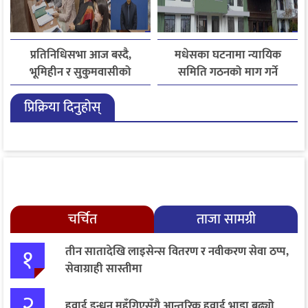
प्रतिनिधिसभा आज बस्दै,
मधेसका घटनामा न्यायिक
भूमिहीन र सुकुमवासीको
समिति गठनको माग गर्ने
पुनःस्थापनाबारे जरुरी
कांग्रेसको निर्णय
प्रिक्रिया दिनुहोस्
प्रस्तावमाथि छलफल हुने
चर्चित
ताजा सामग्री
१
तीन सातादेखि लाइसेन्स वितरण र नवीकरण सेवा ठप्प,
सेवाग्राही सास्तीमा
२
हवाई इन्धन महँगिएसँगै आन्तरिक हवाई भाडा बढ्यो