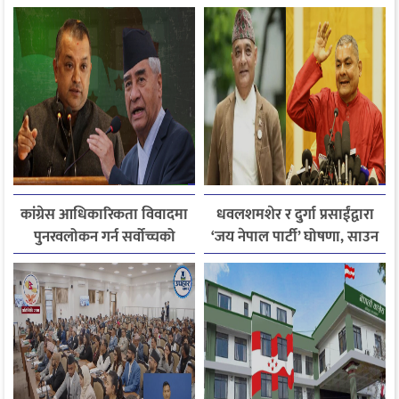
कांग्रेस आधिकारिकता विवादमा
धवलशमशेर र दुर्गा प्रसाईंद्वारा
पुनरवलोकन गर्न सर्वोच्चको
‘जय नेपाल पार्टी’ घोषणा, साउन
अनुमति
२८ मा आयोगमा दर्ता गर्ने तयारी