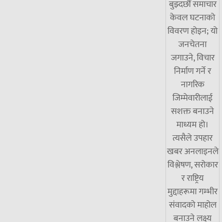
बुझ्दछौं समाचार
केवल घटनाको
विवरण होइन; यो
जनचेतना
जगाउने, विचार
निर्माण गर्ने र
नागरिक
जिम्मेवारीलाई
सशक्त बनाउने
माध्यम हो।
त्यसैले उपहार
खबर अनलाइनले
विश्लेषण, सरोकार
र राष्ट्रिय
मुद्दाहरूमा गम्भीर
संवादको माहोल
बनाउने लक्ष्य