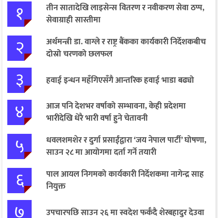
१
तीन सातादेखि लाइसेन्स वितरण र नवीकरण सेवा ठप्प,
सेवाग्राही सास्तीमा
२
अर्थमन्त्री डा. वाग्ले र राष्ट्र बैंकका कार्यकारी निर्देशकबीच
दोस्रो चरणको छलफल
३
हवाई इन्धन महँगिएसँगै आन्तरिक हवाई भाडा बढ्यो
४
आज पनि देशभर वर्षाको सम्भावना, केही प्रदेशमा
भारीदेखि धेरै भारी वर्षा हुने चेतावनी
५
धवलशमशेर र दुर्गा प्रसाईंद्वारा ‘जय नेपाल पार्टी’ घोषणा,
साउन २८ मा आयोगमा दर्ता गर्ने तयारी
६
पाल आयल निगमको कार्यकारी निर्देशकमा नागेन्द्र साह
नियुक्त
७
उपचारपछि साउन २६ मा स्वदेश फर्कँदै शेरबहादुर देउवा