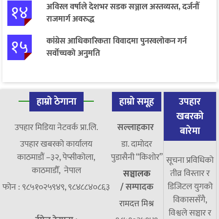
१४
अविरल वर्षाले देशभर सडक सञ्जाल अस्तव्यस्त, दर्जनौँ
राजमार्ग अवरुद्ध
१५
कांग्रेस आधिकारिकता विवादमा पुनरवलोकन गर्न
सर्वोच्चको अनुमति
हाम्रो ठेगाना
हाम्रो समूह
उपहार
खबरको
उपहार मिडिया नेटवर्क प्रा.लि.
सल्लाहकार
बारेमा
उपहार खबरको कार्यालय
डा. दामाेदर
काठमाडौं –३२, पेप्सीकोला,
पुडासैनी “किशाेर”
सूचना प्रविधिको
काठमाडौँ, नेपाल
तीव्र विस्तार र
सञ्चालक
डिजिटल युगको
फोन : ९८५१०२५९४९, ९८४८८४०८६३
/
सम्पादक
विकाससँगै,
रामदत्त मिश्र
विश्वले सञ्चार र