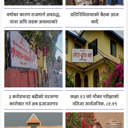
वर्षाका कारण राजमार्ग अवरुद्ध,
प्रतिनिधिसभाको बैठक आज
यात्रा अघि सडक अवस्थाबारे
बस्दै
जानकारी लिन आग्रह
३ करोडभन्दा बढीको घरजग्गा
कक्षा १२ को मौका परीक्षाको
कारोबार गर्न अब इजाजतपत्र
नतिजा सार्वजनिक, ८१.१९
अनिवार्य
प्रतिशत विद्यार्थी उत्तीर्ण