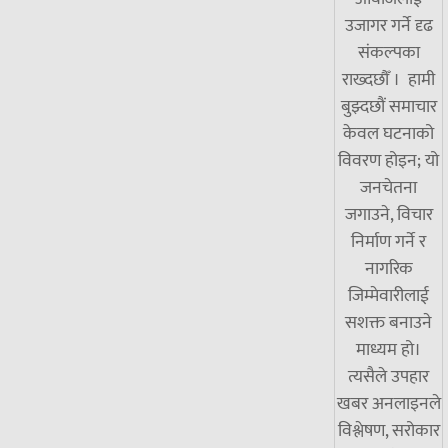
उजागर गर्ने दृढ
संकल्पका
राख्दछौँ । हामी
बुझ्दछौं समाचार
केवल घटनाको
विवरण होइन; यो
जनचेतना
जगाउने, विचार
निर्माण गर्ने र
नागरिक
जिम्मेवारीलाई
सशक्त बनाउने
माध्यम हो।
त्यसैले उपहार
खबर अनलाइनले
विश्लेषण, सरोकार