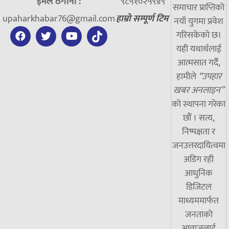
ईमेल ठेगाना :
९८५१०२५९४९
समाचार प्राप्तिको
upaharkhabar76@gmail.com
हाम्रो सम्पूर्ण टिम
नयाँ युगमा प्रवेश
गरिसकेको छ।
यही यथार्थलाई
आत्मसात गर्दै,
हामीले
“उपहार
खबर अनलाइन”
को स्थापना गरेका
छौं । सत्य,
निष्पक्षता र
जनउत्तरदायित्वमा
अडिग रही
आधुनिक
डिजिटल
माध्यममार्फत
जनताको
आवाजलाई