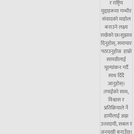
र राष्ट्रिय
मुद्दाहरूमा गम्भीर
संवादको माहोल
बनाउने लक्ष्य
राखेको छ।सुझाव
दिनुहोस्, समाचार
पठाउनुहोस्र हाम्रो
सामग्रीलाई
मूल्यांकन गर्दै
साथ दिँदै
जानुहोस्।
तपाईंको साथ,
विश्वास र
प्रतिक्रियाले नै
हामीलाई अझ
उत्तरदायी, सबल र
जनमुखी बनाउँछ।