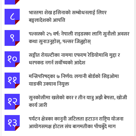
८
भारतमा शेख हसिनाको सम्बोधनलाई लिएर
बङ्गलादेशको आपत्ति
९
पल्सरको २५ वर्ष: नेपाली राइडरका लागि सुनौलो अवसर
कथा सुनाउनुहोस्, पल्सर जित्नुहोस्
१०
सङ्गीत रोयल्टीका नाममा एफएम रेडियोमाथि मुद्दा र
धरपकड नगर्न सर्वोच्चको आदेश
११
मन्त्रिपरिषद्का ७ निर्णय: लगानी बोर्डको सिइओमा
याङकी उक्याव नियुक्त
१२
सुनकोसीमा खसेको कार र तीन यात्रु अझै बेपत्ता, खोजी
कार्य जारी
१३
पर्यटन क्षेत्रका कानुनी जटिलता हटाउन राष्ट्रिय योजना
आयोगसमक्ष होटल संघ बागमतीका पाँचबुँदे माग