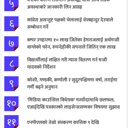
५
वर्षाका कारण राजमार्ग अवरुद्ध, यात्रा अघि सडक
अवस्थाबारे जानकारी लिन आग्रह
६
कांग्रेस असन्तुष्ट पक्षको भेलालाई शेरबहादुर देउवाले
सम्बोधन गर्ने
७
बम्पर उपहारमा १० लाख जितेका हेमराजलाई अर्थमन्त्री
वाग्लेको फोन, रुपन्देहीकी सपनाले जितिन् एक लाख
८
विद्यार्थीलाई लक्षित गरी ग्यास वितरण गर्न मन्त्री
यादवको निर्देशन
९
कोशी, गण्डकी, कर्णाली र सुदूरपश्चिममा वर्षा, तराईमा
गर्मी बढ्ने अनुमान
१०
‘मिडिया काउन्सिल विधेयक’ मस्यौदामाथि छलफल,
एआईदेखि पत्रकारको लाइसेन्ससम्मका विषयमा सुझाव
११
एनपीएलको तेस्रो संस्करण कात्तिक ९ देखि