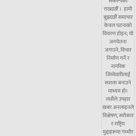
संकल्पका
राख्दछौँ । हामी
बुझ्दछौं समाचार
केवल घटनाको
विवरण होइन; यो
जनचेतना
जगाउने, विचार
निर्माण गर्ने र
नागरिक
जिम्मेवारीलाई
सशक्त बनाउने
माध्यम हो।
त्यसैले उपहार
खबर अनलाइनले
विश्लेषण, सरोकार
र राष्ट्रिय
मुद्दाहरूमा गम्भीर