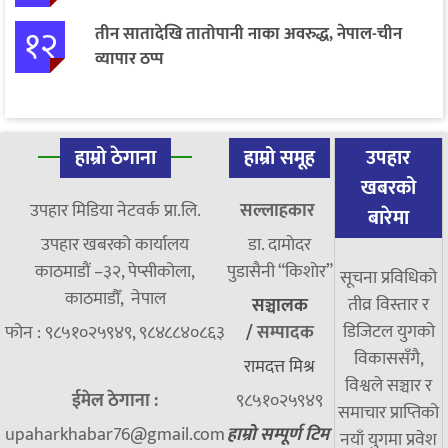
१२
तीन सातादेखि तातोपानी नाका अवरुद्ध, नेपाल-चीन
व्यापार ठप्प
हाम्रो ठेगाना
हाम्रो समूह
उपहार
खबरको
उपहार मिडिया नेटवर्क प्रा.लि.
सल्लाहकार
बारेमा
उपहार खबरको कार्यालय
डा. दामाेदर
काठमाडौं –३२, पेप्सीकोला,
पुडासैनी “किशाेर”
सूचना प्रविधिको
काठमाडौँ, नेपाल
तीव्र विस्तार र
सञ्चालक
डिजिटल युगको
फोन : ९८५१०२५९४९, ९८४८८४०८६३
/
सम्पादक
विकाससँगै,
रामदत्त मिश्र
विश्वले सञ्चार र
ईमेल ठेगाना :
९८५१०२५९४९
समाचार प्राप्तिको
upaharkhabar76@gmail.com
हाम्रो सम्पूर्ण टिम
नयाँ युगमा प्रवेश