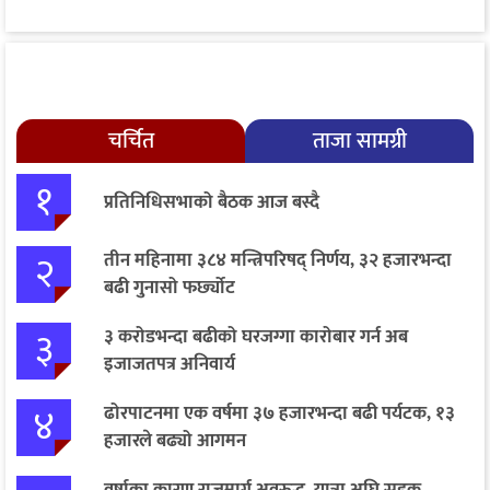
चर्चित
ताजा सामग्री
१
प्रतिनिधिसभाको बैठक आज बस्दै
२
तीन महिनामा ३८४ मन्त्रिपरिषद् निर्णय, ३२ हजारभन्दा
बढी गुनासो फर्छ्योट
३
३ करोडभन्दा बढीको घरजग्गा कारोबार गर्न अब
इजाजतपत्र अनिवार्य
४
ढोरपाटनमा एक वर्षमा ३७ हजारभन्दा बढी पर्यटक, १३
हजारले बढ्यो आगमन