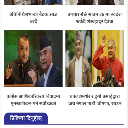
प्रतिनिधिसभाको बैठक आज
उपचारपछि साउन २६ मा स्वदेश
बस्दै
फर्कँदै शेरबहादुर देउवा
कांग्रेस आधिकारिकता विवादमा
धवलशमशेर र दुर्गा प्रसाईंद्वारा
पुनरवलोकन गर्न सर्वोच्चको
‘जय नेपाल पार्टी’ घोषणा, साउन
अनुमति
२८ मा आयोगमा दर्ता गर्ने तयारी
प्रिक्रिया दिनुहोस्