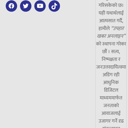
गरिसकेको छ।
यही यथार्थलाई
आत्मसात गर्दै,
हामीले
“उपहार
खबर अनलाइन”
को स्थापना गरेका
छौं । सत्य,
निष्पक्षता र
जनउत्तरदायित्वमा
अडिग रही
आधुनिक
डिजिटल
माध्यममार्फत
जनताको
आवाजलाई
उजागर गर्ने दृढ