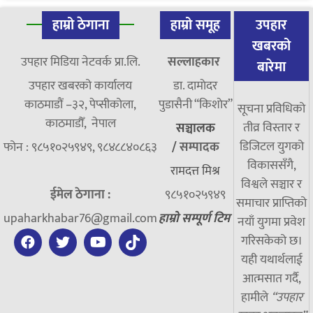
हाम्रो ठेगाना
हाम्रो समूह
उपहार
खबरको
उपहार मिडिया नेटवर्क प्रा.लि.
सल्लाहकार
बारेमा
उपहार खबरको कार्यालय
डा. दामाेदर
काठमाडौं –३२, पेप्सीकोला,
पुडासैनी “किशाेर”
सूचना प्रविधिको
काठमाडौँ, नेपाल
तीव्र विस्तार र
सञ्चालक
डिजिटल युगको
फोन : ९८५१०२५९४९, ९८४८८४०८६३
/
सम्पादक
विकाससँगै,
रामदत्त मिश्र
विश्वले सञ्चार र
ईमेल ठेगाना :
९८५१०२५९४९
समाचार प्राप्तिको
upaharkhabar76@gmail.com
हाम्रो सम्पूर्ण टिम
नयाँ युगमा प्रवेश
गरिसकेको छ।
यही यथार्थलाई
आत्मसात गर्दै,
हामीले
“उपहार