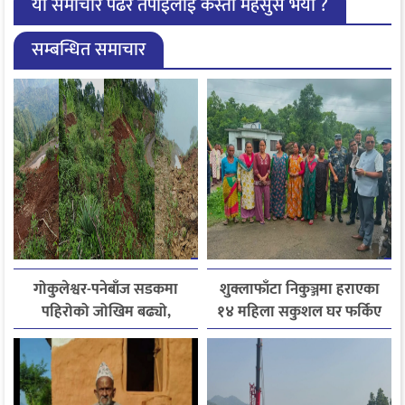
यो समाचार पढेर तपाईलाई कस्तो महसुस भयो ?
सम्बन्धित समाचार
गोकुलेश्वर-पनेबाँज सडकमा
शुक्लाफाँटा निकुञ्जमा हराएका
पहिरोको जोखिम बढ्यो,
१४ महिला सकुशल घर फर्किए
स्थानीयले मागे तत्काल पर्खाल
निर्माण