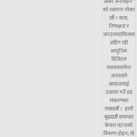
खबर अनलाइन”
को स्थापना गरेका
छौं । सत्य,
निष्पक्षता र
जनउत्तरदायित्वमा
अडिग रही
आधुनिक
डिजिटल
माध्यममार्फत
जनताको
आवाजलाई
उजागर गर्ने दृढ
संकल्पका
राख्दछौँ । हामी
बुझ्दछौं समाचार
केवल घटनाको
विवरण होइन; यो