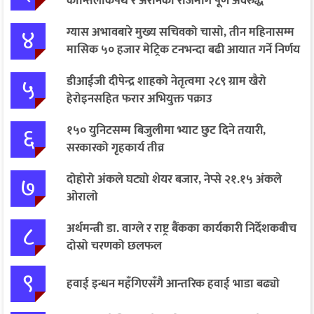
कान्तिलोकपथ र अरनिको राजमार्ग पूर्ण अवरुद्ध
४
ग्यास अभावबारे मुख्य सचिवको चासो, तीन महिनासम्म
मासिक ५० हजार मेट्रिक टनभन्दा बढी आयात गर्ने निर्णय
५
डीआईजी दीपेन्द्र शाहको नेतृत्वमा २८९ ग्राम खैरो
हेरोइनसहित फरार अभियुक्त पक्राउ
६
१५० युनिटसम्म बिजुलीमा भ्याट छुट दिने तयारी,
सरकारको गृहकार्य तीव्र
७
दोहोरो अंकले घट्यो शेयर बजार, नेप्से २१.१५ अंकले
ओरालो
८
अर्थमन्त्री डा. वाग्ले र राष्ट्र बैंकका कार्यकारी निर्देशकबीच
दोस्रो चरणको छलफल
९
हवाई इन्धन महँगिएसँगै आन्तरिक हवाई भाडा बढ्यो