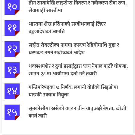
१०
तीन सातादेखि लाइसेन्स वितरण र नवीकरण सेवा ठप्प,
सेवाग्राही सास्तीमा
११
भारतमा शेख हसिनाको सम्बोधनलाई लिएर
बङ्गलादेशको आपत्ति
१२
सङ्गीत रोयल्टीका नाममा एफएम रेडियोमाथि मुद्दा र
धरपकड नगर्न सर्वोच्चको आदेश
१३
धवलशमशेर र दुर्गा प्रसाईंद्वारा ‘जय नेपाल पार्टी’ घोषणा,
साउन २८ मा आयोगमा दर्ता गर्ने तयारी
१४
मन्त्रिपरिषद्का ७ निर्णय: लगानी बोर्डको सिइओमा
याङकी उक्याव नियुक्त
१५
सुनकोसीमा खसेको कार र तीन यात्रु अझै बेपत्ता, खोजी
कार्य जारी