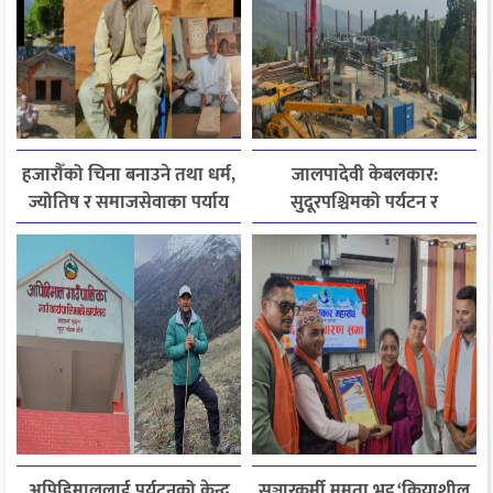
हजारौँको चिना बनाउने तथा धर्म,
जालपादेवी केबलकार:
ज्योतिष र समाजसेवाका पर्याय
सुदूरपश्चिमको पर्यटन र
धनदेव जोशी अब स्मृतिमा
समृद्धिको नयाँ आधार
अपिहिमाललाई पर्यटनको केन्द्र
सञ्चारकर्मी ममता भट्ट ‘क्रियाशील