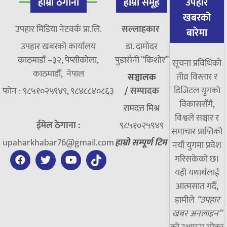
हाम्रो ठेगाना
हाम्रो समूह
उपहार
खबरको
उपहार मिडिया नेटवर्क प्रा.लि.
सल्लाहकार
बारेमा
उपहार खबरको कार्यालय
डा. दामाेदर
काठमाडौं –३२, पेप्सीकोला,
पुडासैनी “किशाेर”
सूचना प्रविधिको
काठमाडौँ, नेपाल
तीव्र विस्तार र
सञ्चालक
डिजिटल युगको
फोन : ९८५१०२५९४९, ९८४८८४०८६३
/
सम्पादक
विकाससँगै,
रामदत्त मिश्र
विश्वले सञ्चार र
ईमेल ठेगाना :
९८५१०२५९४९
समाचार प्राप्तिको
upaharkhabar76@gmail.com
हाम्रो सम्पूर्ण टिम
नयाँ युगमा प्रवेश
गरिसकेको छ।
यही यथार्थलाई
आत्मसात गर्दै,
हामीले
“उपहार
खबर अनलाइन”