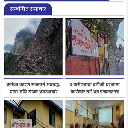
सम्बन्धित समाचार
वर्षाका कारण राजमार्ग अवरुद्ध,
३ करोडभन्दा बढीको घरजग्गा
यात्रा अघि सडक अवस्थाबारे
कारोबार गर्न अब इजाजतपत्र
जानकारी लिन आग्रह
अनिवार्य