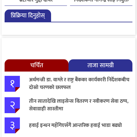
भ्रष्टाचार मुद्दा दायर
निर्देशकमा नागेन्द्र साह नियुक्त
प्रिक्रिया दिनुहोस्
चर्चित
ताजा सामग्री
१
अर्थमन्त्री डा. वाग्ले र राष्ट्र बैंकका कार्यकारी निर्देशकबीच
दोस्रो चरणको छलफल
२
तीन सातादेखि लाइसेन्स वितरण र नवीकरण सेवा ठप्प,
सेवाग्राही सास्तीमा
३
हवाई इन्धन महँगिएसँगै आन्तरिक हवाई भाडा बढ्यो