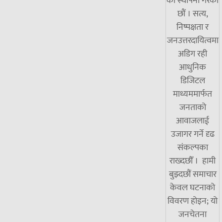
को स्थापना गरेका
छौं । सत्य,
निष्पक्षता र
जनउत्तरदायित्वमा
अडिग रही
आधुनिक
डिजिटल
माध्यममार्फत
जनताको
आवाजलाई
उजागर गर्ने दृढ
संकल्पका
राख्दछौँ । हामी
बुझ्दछौं समाचार
केवल घटनाको
विवरण होइन; यो
जनचेतना