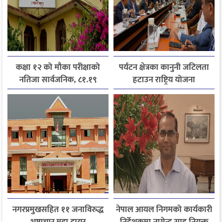
कक्षा १२ को मौका परीक्षाको
पर्यटन क्षेत्रका कानुनी जटिलता
नतिजा सार्वजनिक, ८१.१९
हटाउन राष्ट्रिय योजना
प्रतिशत विद्यार्थी उत्तीर्ण
आयोगसमक्ष होटल संघ
बागमतीका पाँचबुँदे माग
नगरप्रमुखसहित ११ जनाविरुद्ध
नेपाल आयल निगमको कार्यकारी