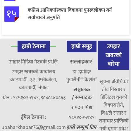
१५
कांग्रेस आधिकारिकता विवादमा पुनरवलोकन गर्न
सर्वोच्चको अनुमति
हाम्रो ठेगाना
हाम्रो समूह
उपहार
खबरको
उपहार मिडिया नेटवर्क प्रा.लि.
सल्लाहकार
बारेमा
उपहार खबरको कार्यालय
डा. दामाेदर
काठमाडौं –३२, पेप्सीकोला,
पुडासैनी “किशाेर”
सूचना प्रविधिको
काठमाडौँ, नेपाल
तीव्र विस्तार र
सञ्चालक
डिजिटल युगको
फोन : ९८५१०२५९४९, ९८४८८४०८६३
/
सम्पादक
विकाससँगै,
रामदत्त मिश्र
विश्वले सञ्चार र
ईमेल ठेगाना :
९८५१०२५९४९
समाचार प्राप्तिको
upaharkhabar76@gmail.com
हाम्रो सम्पूर्ण टिम
नयाँ युगमा प्रवेश