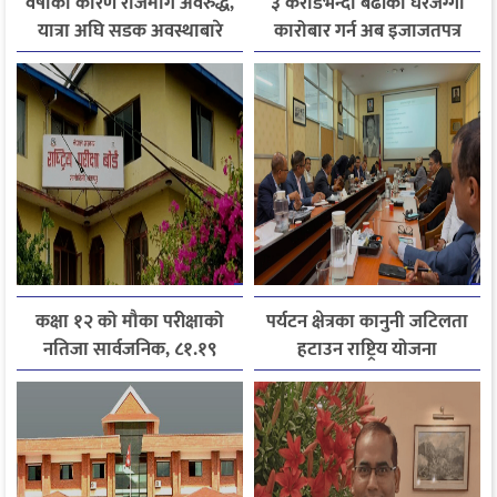
वर्षाका कारण राजमार्ग अवरुद्ध,
३ करोडभन्दा बढीको घरजग्गा
यात्रा अघि सडक अवस्थाबारे
कारोबार गर्न अब इजाजतपत्र
जानकारी लिन आग्रह
अनिवार्य
कक्षा १२ को मौका परीक्षाको
पर्यटन क्षेत्रका कानुनी जटिलता
नतिजा सार्वजनिक, ८१.१९
हटाउन राष्ट्रिय योजना
प्रतिशत विद्यार्थी उत्तीर्ण
आयोगसमक्ष होटल संघ
बागमतीका पाँचबुँदे माग