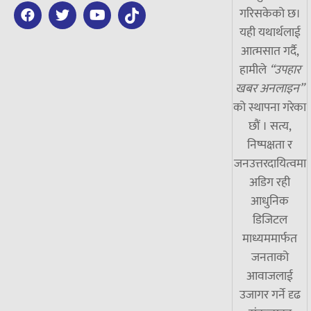
गरिसकेको छ।
यही यथार्थलाई
आत्मसात गर्दै,
हामीले
“उपहार
खबर अनलाइन”
को स्थापना गरेका
छौं । सत्य,
निष्पक्षता र
जनउत्तरदायित्वमा
अडिग रही
आधुनिक
डिजिटल
माध्यममार्फत
जनताको
आवाजलाई
उजागर गर्ने दृढ