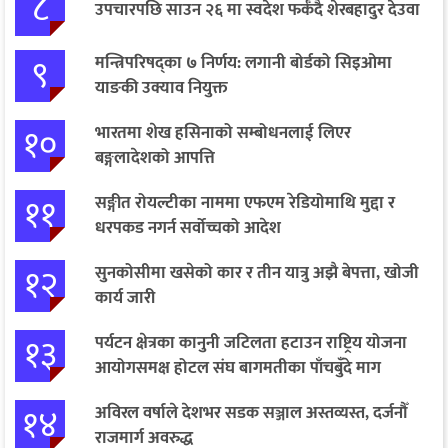
८
उपचारपछि साउन २६ मा स्वदेश फर्कँदै शेरबहादुर देउवा
९
मन्त्रिपरिषद्का ७ निर्णय: लगानी बोर्डको सिइओमा
याङकी उक्याव नियुक्त
१०
भारतमा शेख हसिनाको सम्बोधनलाई लिएर
बङ्गलादेशको आपत्ति
११
सङ्गीत रोयल्टीका नाममा एफएम रेडियोमाथि मुद्दा र
धरपकड नगर्न सर्वोच्चको आदेश
१२
सुनकोसीमा खसेको कार र तीन यात्रु अझै बेपत्ता, खोजी
कार्य जारी
१३
पर्यटन क्षेत्रका कानुनी जटिलता हटाउन राष्ट्रिय योजना
आयोगसमक्ष होटल संघ बागमतीका पाँचबुँदे माग
१४
अविरल वर्षाले देशभर सडक सञ्जाल अस्तव्यस्त, दर्जनौँ
राजमार्ग अवरुद्ध