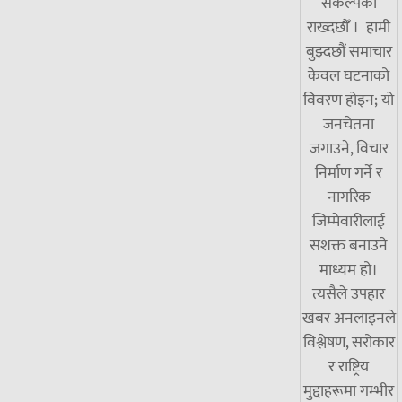
संकल्पका
राख्दछौँ । हामी
बुझ्दछौं समाचार
केवल घटनाको
विवरण होइन; यो
जनचेतना
जगाउने, विचार
निर्माण गर्ने र
नागरिक
जिम्मेवारीलाई
सशक्त बनाउने
माध्यम हो।
त्यसैले उपहार
खबर अनलाइनले
विश्लेषण, सरोकार
र राष्ट्रिय
मुद्दाहरूमा गम्भीर