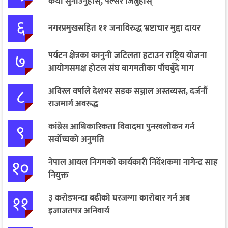
कथा सुनाउनुहोस्, पल्सर जित्नुहोस्
६
नगरप्रमुखसहित ११ जनाविरुद्ध भ्रष्टाचार मुद्दा दायर
७
पर्यटन क्षेत्रका कानुनी जटिलता हटाउन राष्ट्रिय योजना
आयोगसमक्ष होटल संघ बागमतीका पाँचबुँदे माग
८
अविरल वर्षाले देशभर सडक सञ्जाल अस्तव्यस्त, दर्जनौँ
राजमार्ग अवरुद्ध
९
कांग्रेस आधिकारिकता विवादमा पुनरवलोकन गर्न
सर्वोच्चको अनुमति
१०
नेपाल आयल निगमको कार्यकारी निर्देशकमा नागेन्द्र साह
नियुक्त
११
३ करोडभन्दा बढीको घरजग्गा कारोबार गर्न अब
इजाजतपत्र अनिवार्य