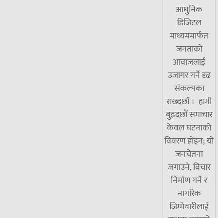
आधुनिक
डिजिटल
माध्यममार्फत
जनताको
आवाजलाई
उजागर गर्ने दृढ
संकल्पका
राख्दछौँ । हामी
बुझ्दछौं समाचार
केवल घटनाको
विवरण होइन; यो
जनचेतना
जगाउने, विचार
निर्माण गर्ने र
नागरिक
जिम्मेवारीलाई