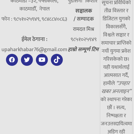
काठमाडौं –३२, पेप्सीकोला,
पुडासैनी “किशाेर”
सूचना प्रविधिको
काठमाडौँ, नेपाल
तीव्र विस्तार र
सञ्चालक
डिजिटल युगको
फोन : ९८५१०२५९४९, ९८४८८४०८६३
/
सम्पादक
विकाससँगै,
रामदत्त मिश्र
विश्वले सञ्चार र
ईमेल ठेगाना :
९८५१०२५९४९
समाचार प्राप्तिको
upaharkhabar76@gmail.com
हाम्रो सम्पूर्ण टिम
नयाँ युगमा प्रवेश
गरिसकेको छ।
यही यथार्थलाई
आत्मसात गर्दै,
हामीले
“उपहार
खबर अनलाइन”
को स्थापना गरेका
छौं । सत्य,
निष्पक्षता र
जनउत्तरदायित्वमा
अडिग रही