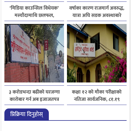
‘मिडिया काउन्सिल विधेयक’
वर्षाका कारण राजमार्ग अवरुद्ध,
मस्यौदामाथि छलफल,
यात्रा अघि सडक अवस्थाबारे
एआईदेखि पत्रकारको
जानकारी लिन आग्रह
लाइसेन्ससम्मका विषयमा
सुझाव
३ करोडभन्दा बढीको घरजग्गा
कक्षा १२ को मौका परीक्षाको
कारोबार गर्न अब इजाजतपत्र
नतिजा सार्वजनिक, ८१.१९
अनिवार्य
प्रतिशत विद्यार्थी उत्तीर्ण
प्रिक्रिया दिनुहोस्