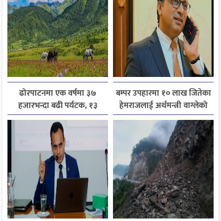
ढोरपाटनमा एक वर्षमा ३७
बम्पर उपहारमा १० लाख जितेका
हजारभन्दा बढी पर्यटक, १३
हेमराजलाई अर्थमन्त्री वाग्लेको
हजारले बढ्यो आगमन
फोन, रुपन्देहीकी सपनाले
जितिन् एक लाख