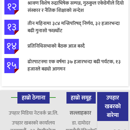
१२
श्रावण विशेष रुद्राभिषेक सम्पन्न, गुरुकुल एकेडेमीले दियो
संस्कार र नैतिक शिक्षाको सन्देश
१३
तीन महिनामा ३८४ मन्त्रिपरिषद् निर्णय, ३२ हजारभन्दा
बढी गुनासो फर्छ्योट
१४
प्रतिनिधिसभाको बैठक आज बस्दै
१५
ढोरपाटनमा एक वर्षमा ३७ हजारभन्दा बढी पर्यटक, १३
हजारले बढ्यो आगमन
हाम्रो ठेगाना
हाम्रो समूह
उपहार
खबरको
उपहार मिडिया नेटवर्क प्रा.लि.
सल्लाहकार
बारेमा
उपहार खबरको कार्यालय
डा. दामाेदर