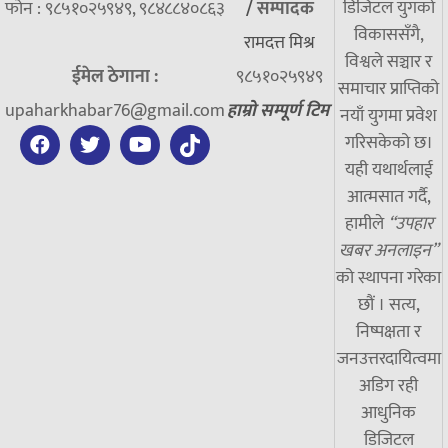
डिजिटल युगको
फोन : ९८५१०२५९४९, ९८४८८४०८६३
/
सम्पादक
विकाससँगै,
रामदत्त मिश्र
विश्वले सञ्चार र
ईमेल ठेगाना :
९८५१०२५९४९
समाचार प्राप्तिको
upaharkhabar76@gmail.com
हाम्रो सम्पूर्ण टिम
नयाँ युगमा प्रवेश
गरिसकेको छ।
यही यथार्थलाई
आत्मसात गर्दै,
हामीले
“उपहार
खबर अनलाइन”
को स्थापना गरेका
छौं । सत्य,
निष्पक्षता र
जनउत्तरदायित्वमा
अडिग रही
आधुनिक
डिजिटल