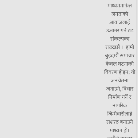
माध्यममार्फत
जनताको
आवाजलाई
उजागर गर्ने दृढ
संकल्पका
राख्दछौँ । हामी
बुझ्दछौं समाचार
केवल घटनाको
विवरण होइन; यो
जनचेतना
जगाउने, विचार
निर्माण गर्ने र
नागरिक
जिम्मेवारीलाई
सशक्त बनाउने
माध्यम हो।