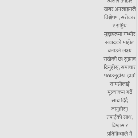
त्यसैले उपहार
खबर अनलाइनले
विश्लेषण, सरोकार
र राष्ट्रिय
मुद्दाहरूमा गम्भीर
संवादको माहोल
बनाउने लक्ष्य
राखेको छ।सुझाव
दिनुहोस्, समाचार
पठाउनुहोस्र हाम्रो
सामग्रीलाई
मूल्यांकन गर्दै
साथ दिँदै
जानुहोस्।
तपाईंको साथ,
विश्वास र
प्रतिक्रियाले नै