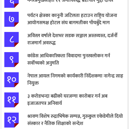
६
नगरप्रमुखसहित ११ जनाविरुद्ध भ्रष्टाचार मुद्दा दायर
७
पर्यटन क्षेत्रका कानुनी जटिलता हटाउन राष्ट्रिय योजना
आयोगसमक्ष होटल संघ बागमतीका पाँचबुँदे माग
८
अविरल वर्षाले देशभर सडक सञ्जाल अस्तव्यस्त, दर्जनौँ
राजमार्ग अवरुद्ध
९
कांग्रेस आधिकारिकता विवादमा पुनरवलोकन गर्न
सर्वोच्चको अनुमति
१०
नेपाल आयल निगमको कार्यकारी निर्देशकमा नागेन्द्र साह
नियुक्त
११
३ करोडभन्दा बढीको घरजग्गा कारोबार गर्न अब
इजाजतपत्र अनिवार्य
१२
श्रावण विशेष रुद्राभिषेक सम्पन्न, गुरुकुल एकेडेमीले दियो
संस्कार र नैतिक शिक्षाको सन्देश