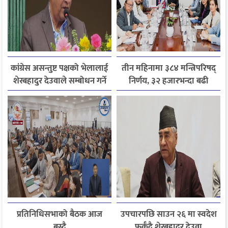
कांग्रेस असन्तुष्ट पक्षको भेलालाई
तीन महिनामा ३८४ मन्त्रिपरिषद्
शेरबहादुर देउवाले सम्बोधन गर्ने
निर्णय, ३२ हजारभन्दा बढी
गुनासो फर्छ्योट
प्रतिनिधिसभाको बैठक आज
उपचारपछि साउन २६ मा स्वदेश
बस्दै
फर्कँदै शेरबहादुर देउवा