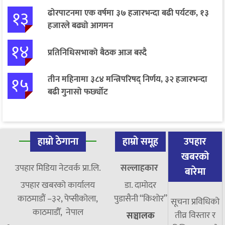
१३
ढोरपाटनमा एक वर्षमा ३७ हजारभन्दा बढी पर्यटक, १३
हजारले बढ्यो आगमन
१४
प्रतिनिधिसभाको बैठक आज बस्दै
१५
तीन महिनामा ३८४ मन्त्रिपरिषद् निर्णय, ३२ हजारभन्दा
बढी गुनासो फर्छ्योट
हाम्रो ठेगाना
हाम्रो समूह
उपहार
खबरको
उपहार मिडिया नेटवर्क प्रा.लि.
सल्लाहकार
बारेमा
उपहार खबरको कार्यालय
डा. दामाेदर
काठमाडौं –३२, पेप्सीकोला,
पुडासैनी “किशाेर”
सूचना प्रविधिको
काठमाडौँ, नेपाल
तीव्र विस्तार र
सञ्चालक