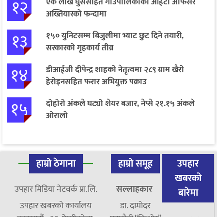
१२
एक लाख घुससहित गाउँपालिकाको आईटी अफिसर
अख्तियारको फन्दामा
१३
१५० युनिटसम्म बिजुलीमा भ्याट छुट दिने तयारी,
सरकारको गृहकार्य तीव्र
१४
डीआईजी दीपेन्द्र शाहको नेतृत्वमा २८९ ग्राम खैरो
हेरोइनसहित फरार अभियुक्त पक्राउ
१५
दोहोरो अंकले घट्यो शेयर बजार, नेप्से २१.१५ अंकले
ओरालो
हाम्रो ठेगाना
हाम्रो समूह
उपहार
खबरको
उपहार मिडिया नेटवर्क प्रा.लि.
सल्लाहकार
बारेमा
उपहार खबरको कार्यालय
डा. दामाेदर