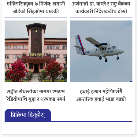
मन्त्रिपरिषद्का ७ निर्णय: लगानी
अर्थमन्त्री डा. वाग्ले र राष्ट्र बैंकका
बोर्डको सिइओमा याङकी
कार्यकारी निर्देशकबीच दोस्रो
उक्याव नियुक्त
चरणको छलफल
सङ्गीत रोयल्टीका नाममा एफएम
हवाई इन्धन महँगिएसँगै
रेडियोमाथि मुद्दा र धरपकड नगर्न
आन्तरिक हवाई भाडा बढ्यो
सर्वोच्चको आदेश
प्रिक्रिया दिनुहोस्