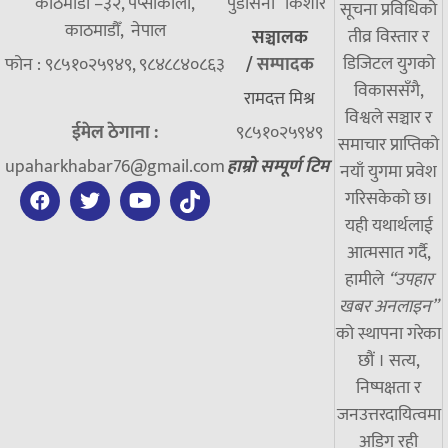
काठमाडौं –३२, पेप्सीकोला,
पुडासैनी “किशाेर”
सूचना प्रविधिको
काठमाडौँ, नेपाल
तीव्र विस्तार र
सञ्चालक
डिजिटल युगको
फोन : ९८५१०२५९४९, ९८४८८४०८६३
/
सम्पादक
विकाससँगै,
रामदत्त मिश्र
विश्वले सञ्चार र
ईमेल ठेगाना :
९८५१०२५९४९
समाचार प्राप्तिको
upaharkhabar76@gmail.com
हाम्रो सम्पूर्ण टिम
नयाँ युगमा प्रवेश
गरिसकेको छ।
यही यथार्थलाई
आत्मसात गर्दै,
हामीले
“उपहार
खबर अनलाइन”
को स्थापना गरेका
छौं । सत्य,
निष्पक्षता र
जनउत्तरदायित्वमा
अडिग रही