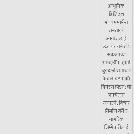
आधुनिक
डिजिटल
माध्यममार्फत
जनताको
आवाजलाई
उजागर गर्ने दृढ
संकल्पका
राख्दछौँ । हामी
बुझ्दछौं समाचार
केवल घटनाको
विवरण होइन; यो
जनचेतना
जगाउने, विचार
निर्माण गर्ने र
नागरिक
जिम्मेवारीलाई