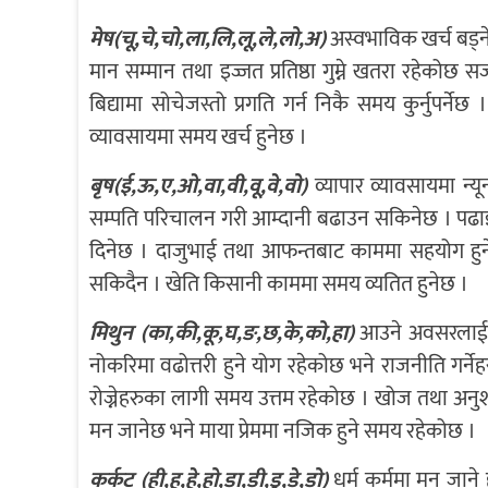
मेष(चू,चे,चो,ला,लि,लू,ले,लो,अ)
अस्वभाविक खर्च बड्न
मान सम्मान तथा इज्जत प्रतिष्ठा गुम्ने खतरा रहेकोछ स
बिद्यामा सोचेजस्तो प्रगति गर्न निकै समय कुर्नुपर्
व्यावसायमा समय खर्च हुनेछ ।
बृष(ई,ऊ,ए,ओ,वा,वी,वू,वे,वो)
व्यापार व्यावसायमा न्य
सम्पति परिचालन गरी आम्दानी बढाउन सकिनेछ । पढाइ
दिनेछ । दाजुभाई तथा आफन्तबाट काममा सहयोग हुने 
सकिदैन । खेति किसानी काममा समय व्यतित हुनेछ ।
मिथुन (का,की,कू,घ,ङ,छ,के,को,हा)
आउने अवसरलाई सह
नोकरिमा वढोत्तरी हुने योग रहेकोछ भने राजनीति गर्नेह
रोज्नेहरुका लागी समय उत्तम रहेकोछ । खोज तथा अनुशन्
मन जानेछ भने माया प्रेममा नजिक हुने समय रहेकोछ ।
कर्कट (ही,हू,हे,हो,डा,डी,डु,डे,डो)
धर्म कर्ममा मन जाने 