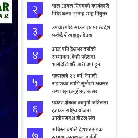
२
पाल आयल निगमको कार्यकारी
निर्देशकमा नागेन्द्र साह नियुक्त
३
उपचारपछि साउन २६ मा स्वदेश
फर्कँदै शेरबहादुर देउवा
आज पनि देशभर वर्षाको
४
सम्भावना, केही प्रदेशमा
भारीदेखि धेरै भारी वर्षा हुने
चेतावनी
पल्सरको २५ वर्ष: नेपाली
५
राइडरका लागि सुनौलो अवसर
कथा सुनाउनुहोस्, पल्सर
जित्नुहोस्
पर्यटन क्षेत्रका कानुनी जटिलता
६
हटाउन राष्ट्रिय योजना
आयोगसमक्ष होटल संघ
बागमतीका पाँचबुँदे माग
अविरल वर्षाले देशभर सडक
७
सञ्जाल अस्तव्यस्त, दर्जनौँ