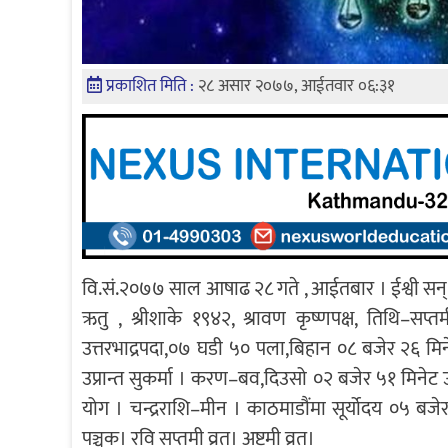
प्रकाशित मिति :
२८ असार २०७७, आईतवार ०६:३१
वि.सं.२०७७ साल आषाढ २८ गते , आईतबार । ईश्वी सन् २०२
ऋतु , श्रीशाके १९४२, श्रावण कृष्णपक्ष, तिथि–सप्
उत्तरभाद्रपदा,०७ घडी ५० पला,बिहान ०८ बजेर २६ मिन
उप्रान्त सुकर्मा । करण–बव,दिउसो ०२ बजेर ५१ मिनेट 
योग । चन्द्रराशि–मीन । काठमाडौंमा सूर्योदय ०५ बजे
पञ्चक। रवि सप्तमी व्रत। अष्टमी व्रत।