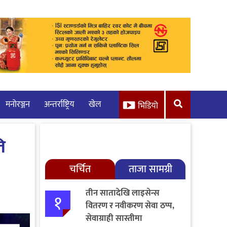
मनाेरञ्जन
अन्तर्राष्ट्रिय
खेल
भिडियो
ि
चर्चित
ताजा सामग्री
तीन सातादेखि लाइसेन्स
१
वितरण र नवीकरण सेवा ठप्प,
सेवाग्राही सास्तीमा