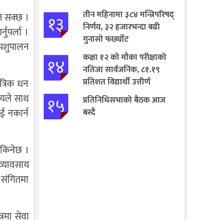
तीन महिनामा ३८४ मन्त्रिपरिषद्
न सक्छ ।
१३
निर्णय, ३२ हजारभन्दा बढी
नुपर्ला ।
गुनासो फर्छ्योट
 पशुपालन
कक्षा १२ को मौका परीक्षाको
१४
नतिजा सार्वजनिक, ८१.१९
प्रतिशत विद्यार्थी उत्तीर्ण
त्रिक धन
मयले साथ
१५
प्रतिनिधिसभाको बैठक आज
ई नकार्न
बस्दै
सकिनेछ ।
 व्यावसाय
त संगितमा
रमा सेवा