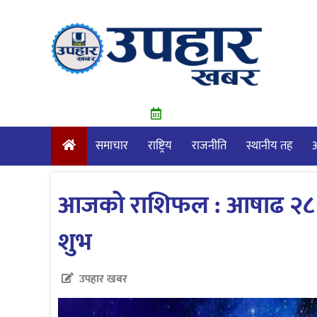
Skip
to
content
समाचार
राष्ट्रिय
राजनीति
स्थानीय तह
आ
आजकाे राशिफल : आषाढ २८ 
शुभ
उपहार खबर