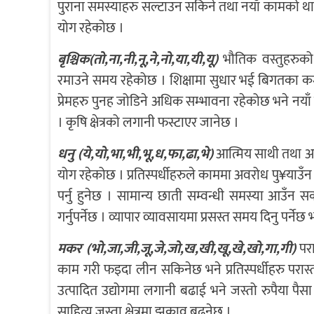
पुराना समस्याहरु सल्टाउन सकिने तथा नयाँ कामको थालन
योग रहेकोछ ।
बृश्चिक(तो,ना,नी,नू,ने,नो,या,यी,यू)
भौतिक वस्तुहरुको 
रमाउने समय रहेकोछ । शिक्षामा सुधार भई बिगतका कमज
प्रेमहरु पुनह जोडिने अधिक सम्भावना रहेकोछ भने नयाँ प
। कृषि क्षेत्रको लगानी फस्टाएर जानेछ ।
धनु (ये,यो,भा,भी,भू,ध,फा,ढा,भे)
आत्मिय साथी तथा आ
योग रहेकोछ । प्रतिस्पर्धीहरुले काममा अवरोध पु¥याउँ
पर्नु हुनेछ । सामान्य छाती सम्वन्धी समस्या आउँन 
गर्नुपर्नेछ । व्यापार व्यावसायमा प्रसस्त समय दिनु पर्
मकर (भो,जा,जी,जू,जे,जो,ख,खी,खू,खे,खो,गा,गी)
परा
काम गरी फइदा लीन सकिनेछ भने प्रतिस्पर्धीहरु परास
उत्पादित उद्योगमा लगानी बढाई भने जस्तो रुपैया पै
साहित्य जस्ता क्षेत्रमा झुकाव बढ्नेछ ।