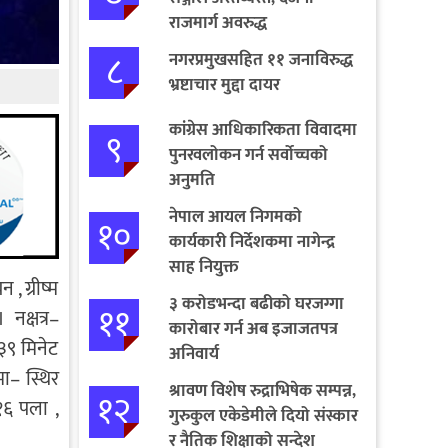
राजमार्ग अवरुद्ध
८
नगरप्रमुखसहित ११ जनाविरुद्ध
भ्रष्टाचार मुद्दा दायर
कांग्रेस आधिकारिकता विवादमा
९
पुनरवलोकन गर्न सर्वोच्चको
अनुमति
नेपाल आयल निगमको
१०
कार्यकारी निर्देशकमा नागेन्द्र
साह नियुक्त
, ग्रीष्म
३ करोडभन्दा बढीको घरजग्गा
११
नक्षत्र–
कारोबार गर्न अब इजाजतपत्र
३९ मिनेट
अनिवार्य
ा– स्थिर
श्रावण विशेष रुद्राभिषेक सम्पन्न,
१२
१६ पला ,
गुरुकुल एकेडेमीले दियो संस्कार
र नैतिक शिक्षाको सन्देश