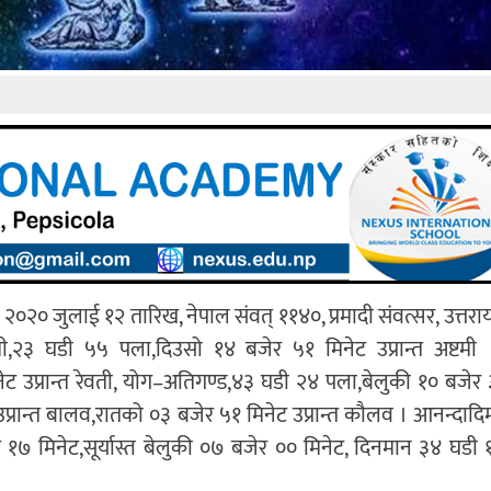
० जुलाई १२ तारिख, नेपाल संवत् ११४०, प्रमादी संवत्सर, उत्तरायन 
तमी,२३ घडी ५५ पला,दिउसो १४ बजेर ५१ मिनेट उप्रान्त अष्टमी । 
ेट उप्रान्त रेवती, योग–अतिगण्ड,४३ घडी २४ पला,बेलुकी १० बजेर 
उप्रान्त बालव,रातको ०३ बजेर ५१ मिनेट उप्रान्त कौलव । आनन्दादिम
र १७ मिनेट,सूर्यास्त बेलुकी ०७ बजेर ०० मिनेट, दिनमान ३४ घडी 