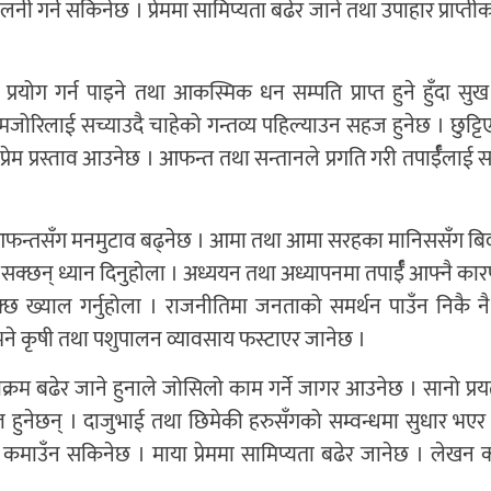
ी गर्न सकिनेछ । प्रेममा सामिप्यता बढेर जाने तथा उपाहार प्राप्त
प्रयोग गर्न पाइने तथा आकस्मिक धन सम्पति प्राप्त हुने हुँदा सु
ोरिलाई सच्याउदै चाहेको गन्तव्य पहिल्याउन सहज हुनेछ । छुट्टि
्रेम प्रस्ताव आउनेछ । आफन्त तथा सन्तानले प्रगति गरी तपार्ईँलाई 
फन्तसँग मनमुटाव बढ्नेछ । आमा तथा आमा सरहका मानिससँग बिव
न सक्छन् ध्यान दिनुहोला । अध्ययन तथा अध्यापनमा तपार्ईँ आफ्नै क
सक्छ ख्याल गर्नुहोला । राजनीतिमा जनताको समर्थन पाउँन निकै नै
नेछ भने कृषी तथा पशुपालन व्यावसाय फस्टाएर जानेछ ।
क्रम बढेर जाने हुनाले जोसिलो काम गर्ने जागर आउनेछ । सानो प्रयत्न
्त हुनेछन् । दाजुभाई तथा छिमेकी हरुसँगको सम्वन्धमा सुधार भएर
सा कमाउँन सकिनेछ । माया प्रेममा सामिप्यता बढेर जानेछ । लेखन