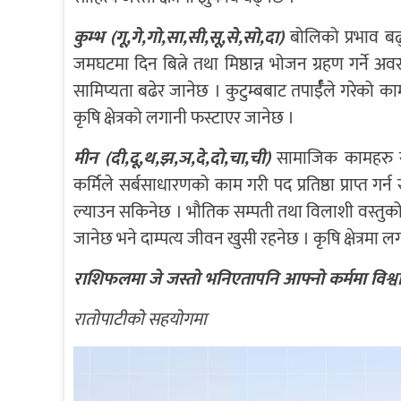
कुम्भ (गू,गे,गो,सा,सी,सू,से,सो,दा)
बोलिको प्रभाव बढ्न
जमघटमा दिन बित्ने तथा मिष्ठान्न भोजन ग्रहण गर्ने अवस
सामिप्यता बढेर जानेछ । कुटुम्बबाट तपार्ईँले गरेको 
कृषि क्षेत्रको लगानी फस्टाएर जानेछ ।
मीन (दी,दू,थ,झ,ञ,दे,दो,चा,ची)
सामाजिक कामहरु समय
कर्मिले सर्बसाधारणको काम गरी पद प्रतिष्ठा प्राप्त ग
ल्याउन सकिनेछ । भौतिक सम्पती तथा विलाशी वस्तुको प्रय
जानेछ भने दाम्पत्य जीवन खुसी रहनेछ । कृषि क्षेत्रमा
राशिफलमा जे जस्तो भनिएतापनि आफ्नो कर्ममा विश्व
राताेपाटीकाे सहयाेगमा