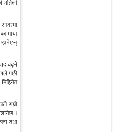
ीको गतिलो
ख सागरमा
एका माया
सम्झनेछन्
ाद बढ्ने
ारणले पछी
 मिहिनेत
ले राम्रो
 जानेछ ।
 कला तथा