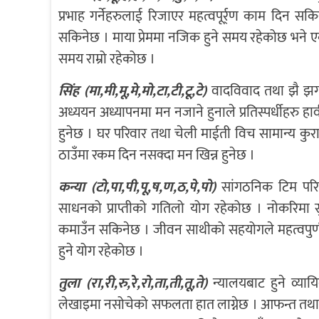
प्रभाह गर्नेहरुलाई रिजाएर महत्वपूर्र्ण काम दिन
सकिनेछ । माया प्रेममा नजिक हुने समय रहेकोछ भने
समय राम्रो रहेकोछ ।
सिंह (मा,मी,मू,मे,मो,टा,टी,टू,टे)
वादविवाद तथा झै झगड
अध्ययन अध्यापनमा मन नजाने हुनाले प्रतिस्पर्धीहरु हाव
हुनेछ । घर परिवार तथा चेली माईती विच सामान्य कुरामा 
ठाउँमा रकम दिन नसक्दा मन खिन्न हुनेछ ।
कन्या (टो,पा,पी,पू,ष,ण,ठ,पे,पो)
सांगठनिक टिम परि
साधनको प्राप्तीको गतिलो योग रहेकोछ । नोकरिमा सु
कमाउँन सकिनेछ । जीवन साथीको सहयोगले महत्वपुर्ण का
हुने योग रहेकोछ ।
तुला (रा,री,रु,रे,रो,ता,ती,तू,ते)
न्यालयबाट हुने व्याय
लेखाइमा नसोचेको सफलता हात लाग्नेछ । आफन्त तथा म