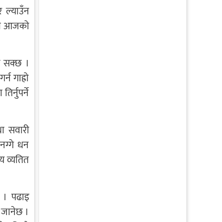
 ल्याउँन
ागी आजको
न सक्छ ।
्न गाह्रो
र्नुपर्ने
था सवारी
नग्गे धन
य व्यतित
छ । पढाइ
 जानेछ ।