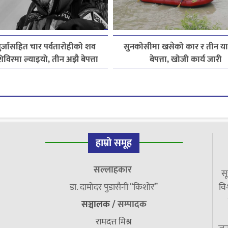
पुर्जासहित चार पर्वतारोहीको शव
सुनकोसीमा खसेको कार र तीन यात्
विरमा ल्याइयो, तीन अझै बेपत्ता
बेपत्ता, खोजी कार्य जारी
हाम्रो समूह
सल्लाहकार
सू
डा. दामाेदर पुडासैनी “किशाेर”
विश
सञ्चालक /
सम्पादक
रामदत्त मिश्र