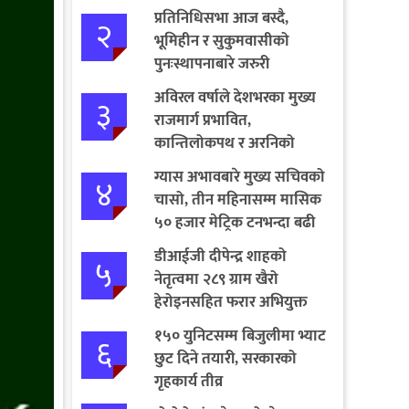
प्रतिनिधिसभा आज बस्दै,
२
भूमिहीन र सुकुमवासीको
पुनःस्थापनाबारे जरुरी
प्रस्तावमाथि छलफल हुने
अविरल वर्षाले देशभरका मुख्य
३
राजमार्ग प्रभावित,
कान्तिलोकपथ र अरनिको
राजमार्ग पूर्ण अवरुद्ध
ग्यास अभावबारे मुख्य सचिवको
४
चासो, तीन महिनासम्म मासिक
५० हजार मेट्रिक टनभन्दा बढी
आयात गर्ने निर्णय
डीआईजी दीपेन्द्र शाहको
५
नेतृत्वमा २८९ ग्राम खैरो
हेरोइनसहित फरार अभियुक्त
पक्राउ
१५० युनिटसम्म बिजुलीमा भ्याट
६
छुट दिने तयारी, सरकारको
गृहकार्य तीव्र