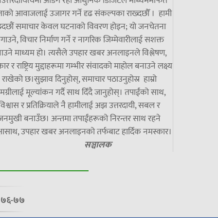
उत्तरदायित्वमा अडिग रही आधुनिक डिजिटल माध्यममार्फत
ाको आवाजलाई उजागर गर्ने दृढ संकल्पका राख्दछौँ । हामी
झ्दछौं समाचार केवल घटनाको विवरण होइन; यो जनचेतना
गाउने, विचार निर्माण गर्ने र नागरिक जिम्मेवारीलाई सशक्त
ाउने माध्यम हो। त्यसैले उपहार खबर अनलाइनले विश्लेषण,
ार र राष्ट्रिय मुद्दाहरूमा गम्भीर संवादको माहोल बनाउने लक्ष्य
राखेको छ।सुझाव दिनुहोस्, समाचार पठाउनुहोस्र हाम्रो
मग्रीलाई मूल्यांकन गर्दै साथ दिँदै जानुहोस्। तपाईंको साथ,
विश्वास र प्रतिक्रियाले नै हामीलाई अझ उत्तरदायी, सबल र
जनमुखी बनाउँछ। अन्तमा तपाईंहरूको निरन्तर साथ रहने
्षासाथ, उपहार खबर अनलाइनको तर्फबाट हार्दिक नमस्कार।
सञ्चालक
७/०७६-७७