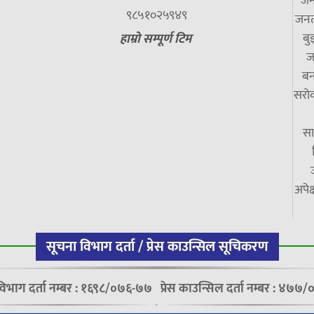
जन
९८५१०२५९४९
जनत
बु
हाम्रो सम्पूर्ण टिम
ज
बन
सरोक
सा
अपेक
सूचना विभाग दर्ता / प्रेस काउन्सिल सूचिकरण
विभाग दर्ता नम्बर : १६९८/०७६-७७
प्रेस काउन्सिल दर्ता नम्बर : ४७