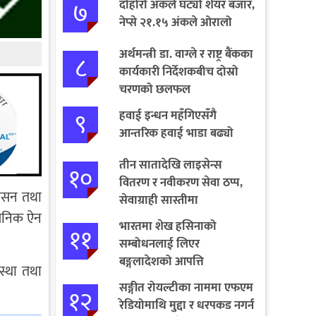
७
दोहोरो अंकले घट्यो शेयर बजार,
नेप्से २१.१५ अंकले ओरालो
अर्थमन्त्री डा. वाग्ले र राष्ट्र बैंकका
८
कार्यकारी निर्देशकबीच दोस्रो
चरणको छलफल
९
हवाई इन्धन महँगिएसँगै
आन्तरिक हवाई भाडा बढ्यो
तीन सातादेखि लाइसेन्स
१०
वितरण र नवीकरण सेवा ठप्प,
शासन तथा
सेवाग्राही सास्तीमा
सैनिक ऐन
भारतमा शेख हसिनाको
११
सम्बोधनलाई लिएर
बङ्गलादेशको आपत्ति
स्था तथा
सङ्गीत रोयल्टीका नाममा एफएम
१२
रेडियोमाथि मुद्दा र धरपकड नगर्न