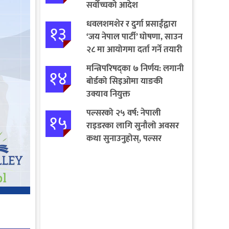
सर्वोच्चको आदेश
धवलशमशेर र दुर्गा प्रसाईंद्वारा
१३
‘जय नेपाल पार्टी’ घोषणा, साउन
२८ मा आयोगमा दर्ता गर्ने तयारी
मन्त्रिपरिषद्का ७ निर्णय: लगानी
१४
बोर्डको सिइओमा याङकी
उक्याव नियुक्त
पल्सरको २५ वर्ष: नेपाली
१५
राइडरका लागि सुनौलो अवसर
कथा सुनाउनुहोस्, पल्सर
जित्नुहोस्