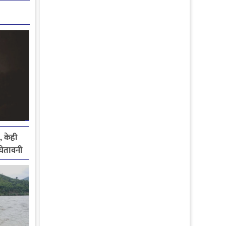
, केही
े चेतावनी