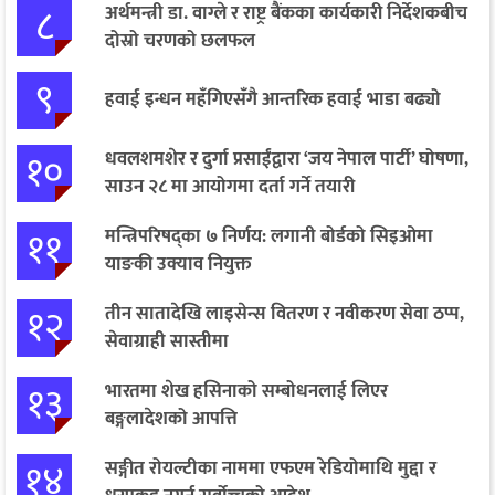
८
अर्थमन्त्री डा. वाग्ले र राष्ट्र बैंकका कार्यकारी निर्देशकबीच
दोस्रो चरणको छलफल
९
हवाई इन्धन महँगिएसँगै आन्तरिक हवाई भाडा बढ्यो
१०
धवलशमशेर र दुर्गा प्रसाईंद्वारा ‘जय नेपाल पार्टी’ घोषणा,
साउन २८ मा आयोगमा दर्ता गर्ने तयारी
११
मन्त्रिपरिषद्का ७ निर्णय: लगानी बोर्डको सिइओमा
याङकी उक्याव नियुक्त
१२
तीन सातादेखि लाइसेन्स वितरण र नवीकरण सेवा ठप्प,
सेवाग्राही सास्तीमा
१३
भारतमा शेख हसिनाको सम्बोधनलाई लिएर
बङ्गलादेशको आपत्ति
१४
सङ्गीत रोयल्टीका नाममा एफएम रेडियोमाथि मुद्दा र