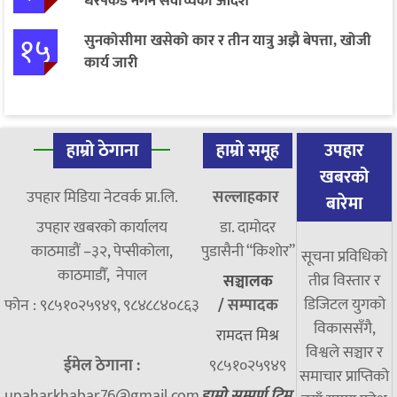
धरपकड नगर्न सर्वोच्चको आदेश
१५
सुनकोसीमा खसेको कार र तीन यात्रु अझै बेपत्ता, खोजी
कार्य जारी
हाम्रो ठेगाना
हाम्रो समूह
उपहार
खबरको
उपहार मिडिया नेटवर्क प्रा.लि.
सल्लाहकार
बारेमा
उपहार खबरको कार्यालय
डा. दामाेदर
काठमाडौं –३२, पेप्सीकोला,
पुडासैनी “किशाेर”
सूचना प्रविधिको
काठमाडौँ, नेपाल
तीव्र विस्तार र
सञ्चालक
डिजिटल युगको
फोन : ९८५१०२५९४९, ९८४८८४०८६३
/
सम्पादक
विकाससँगै,
रामदत्त मिश्र
विश्वले सञ्चार र
ईमेल ठेगाना :
९८५१०२५९४९
समाचार प्राप्तिको
upaharkhabar76@gmail.com
हाम्रो सम्पूर्ण टिम