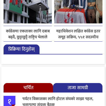
कांग्रेसमा एकताका लागि दबाब
महाधिवेशन लक्षित कांग्रेस इतर
बढ्दै, छुट्टाछुट्टै राष्ट्रिय भेलाले
समूह सक्रिय, ५५१ सदस्यीय
बढायो राजनीतिक तनाव
मूल आयोजक समिति गठन
प्रिक्रिया दिनुहोस्
चर्चित
ताजा सामग्री
१
पर्यटन विकासका लागि होटल संघको साझा पहल,
भक्तपुरमा संयुक्त बैठक