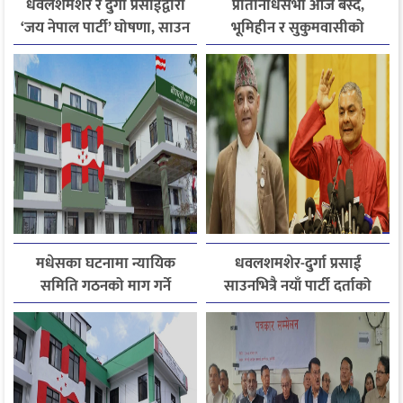
धवलशमशेर र दुर्गा प्रसाईंद्वारा
प्रतिनिधिसभा आज बस्दै,
‘जय नेपाल पार्टी’ घोषणा, साउन
भूमिहीन र सुकुमवासीको
२८ मा आयोगमा दर्ता गर्ने तयारी
पुनःस्थापनाबारे जरुरी
प्रस्तावमाथि छलफल हुने
मधेसका घटनामा न्यायिक
धवलशमशेर-दुर्गा प्रसाईं
समिति गठनको माग गर्ने
साउनभित्रै नयाँ पार्टी दर्ताको
कांग्रेसको निर्णय
तयारीमा, राजसंस्था र हिन्दुराष्ट्र
एजेन्डा