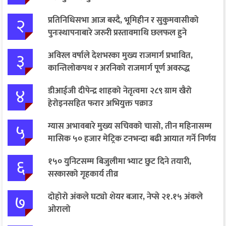
२
प्रतिनिधिसभा आज बस्दै, भूमिहीन र सुकुमवासीको
पुनःस्थापनाबारे जरुरी प्रस्तावमाथि छलफल हुने
३
अविरल वर्षाले देशभरका मुख्य राजमार्ग प्रभावित,
कान्तिलोकपथ र अरनिको राजमार्ग पूर्ण अवरुद्ध
४
डीआईजी दीपेन्द्र शाहको नेतृत्वमा २८९ ग्राम खैरो
हेरोइनसहित फरार अभियुक्त पक्राउ
५
ग्यास अभावबारे मुख्य सचिवको चासो, तीन महिनासम्म
मासिक ५० हजार मेट्रिक टनभन्दा बढी आयात गर्ने निर्णय
६
१५० युनिटसम्म बिजुलीमा भ्याट छुट दिने तयारी,
सरकारको गृहकार्य तीव्र
७
दोहोरो अंकले घट्यो शेयर बजार, नेप्से २१.१५ अंकले
ओरालो