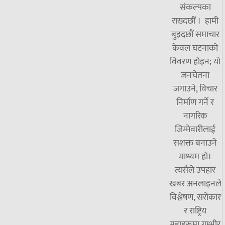
संकल्पका
राख्दछौँ । हामी
बुझ्दछौं समाचार
केवल घटनाको
विवरण होइन; यो
जनचेतना
जगाउने, विचार
निर्माण गर्ने र
नागरिक
जिम्मेवारीलाई
सशक्त बनाउने
माध्यम हो।
त्यसैले उपहार
खबर अनलाइनले
विश्लेषण, सरोकार
र राष्ट्रिय
मुद्दाहरूमा गम्भीर