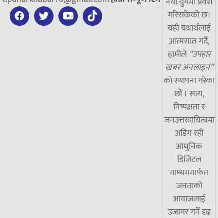
नयाँ युगमा प्रवेश
गरिसकेको छ।
यही यथार्थलाई
आत्मसात गर्दै,
हामीले
“उपहार
खबर अनलाइन”
को स्थापना गरेका
छौं । सत्य,
निष्पक्षता र
जनउत्तरदायित्वमा
अडिग रही
आधुनिक
डिजिटल
माध्यममार्फत
जनताको
आवाजलाई
उजागर गर्ने दृढ