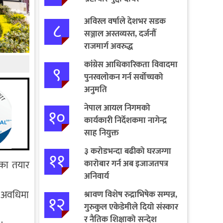
अविरल वर्षाले देशभर सडक
८
सञ्जाल अस्तव्यस्त, दर्जनौँ
राजमार्ग अवरुद्ध
कांग्रेस आधिकारिकता विवादमा
९
पुनरवलोकन गर्न सर्वोच्चको
अनुमति
नेपाल आयल निगमको
१०
कार्यकारी निर्देशकमा नागेन्द्र
साह नियुक्त
३ करोडभन्दा बढीको घरजग्गा
११
कारोबार गर्न अब इजाजतपत्र
िका तयार
अनिवार्य
र अवधिमा
श्रावण विशेष रुद्राभिषेक सम्पन्न,
१२
गुरुकुल एकेडेमीले दियो संस्कार
र नैतिक शिक्षाको सन्देश