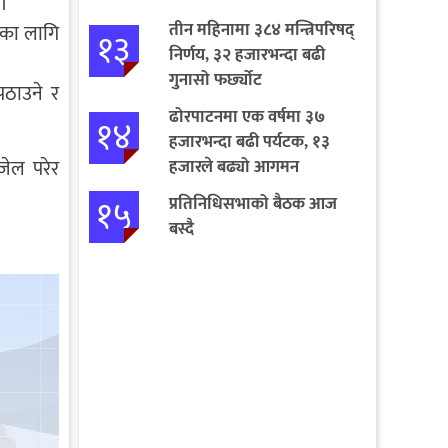
 ।
तीन महिनामा ३८४ मन्त्रिपरिषद्
ाका लागि
१३
निर्णय, ३२ हजारभन्दा बढी
गुनासो फर्छ्योट
पठाउने र
ढोरपाटनमा एक वर्षमा ३७
१४
हजारभन्दा बढी पर्यटक, १३
जेल परेर
हजारले बढ्यो आगमन
१५
प्रतिनिधिसभाको बैठक आज
बस्दै