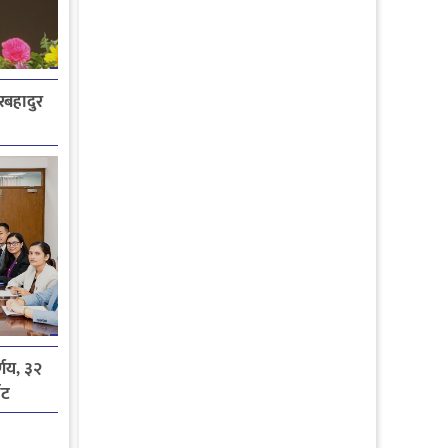
ेरबहादुर
्णय, ३२
ोट