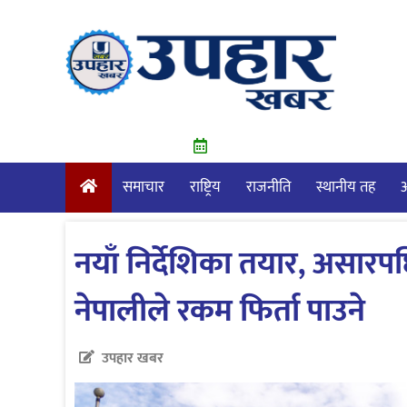
Skip
to
content
समाचार
राष्ट्रिय
राजनीति
स्थानीय तह
आ
नयाँ निर्देशिका तयार, असारप
नेपालीले रकम फिर्ता पाउने
उपहार खबर