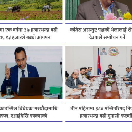
मा एक वर्षमा ३७ हजारभन्दा बढी
कांग्रेस असन्तुष्ट पक्षको भेलालाई श
टक, १३ हजारले बढ्यो आगमन
देउवाले सम्बोधन गर्ने
 काउन्सिल विधेयक’ मस्यौदामाथि
तीन महिनामा ३८४ मन्त्रिपरिषद् निर
फल, एआईदेखि पत्रकारको
हजारभन्दा बढी गुनासो फर्छ्य
सेन्ससम्मका विषयमा सुझाव