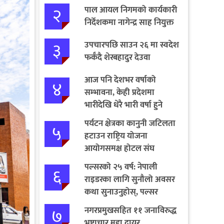
२
पाल आयल निगमको कार्यकारी
निर्देशकमा नागेन्द्र साह नियुक्त
३
उपचारपछि साउन २६ मा स्वदेश
फर्कँदै शेरबहादुर देउवा
आज पनि देशभर वर्षाको
४
सम्भावना, केही प्रदेशमा
भारीदेखि धेरै भारी वर्षा हुने
चेतावनी
पर्यटन क्षेत्रका कानुनी जटिलता
५
हटाउन राष्ट्रिय योजना
आयोगसमक्ष होटल संघ
बागमतीका पाँचबुँदे माग
पल्सरको २५ वर्ष: नेपाली
६
राइडरका लागि सुनौलो अवसर
कथा सुनाउनुहोस्, पल्सर
जित्नुहोस्
७
नगरप्रमुखसहित ११ जनाविरुद्ध
भ्रष्टाचार मुद्दा दायर