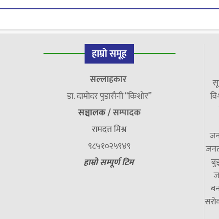
हाम्रो समूह
सल्लाहकार
सू
डा. दामाेदर पुडासैनी “किशाेर”
विश
सञ्चालक /
सम्पादक
रामदत्त मिश्र
जन
९८५१०२५९४९
जनत
बु
हाम्रो सम्पूर्ण टिम
ज
बन
सरोक