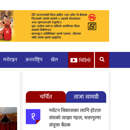
मनाेरञ्जन
अन्तर्राष्ट्रिय
खेल
भिडियो
चर्चित
ताजा सामग्री
पर्यटन विकासका लागि होटल
१
संघको साझा पहल, भक्तपुरमा
संयुक्त बैठक