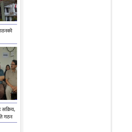
 गठनको
 सक्रिय,
ति गठन