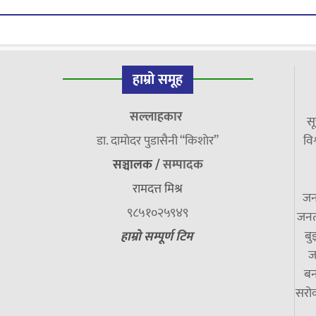
हाम्रो समूह
सल्लाहकार
सू
डा. दामाेदर पुडासैनी “किशाेर”
विश
सञ्चालक /
सम्पादक
रामदत्त मिश्र
जन
९८५१०२५९४९
जनत
बु
हाम्रो सम्पूर्ण टिम
ज
बन
सरोक