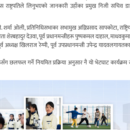
स राष्ट्रपतिले लिनुभएको जानकारी उहाँका प्रमुख निजी सचिव डा
 के.पी. शर्मा ओली, प्रतिनिधिसभाका सभामुख अग्निप्रसाद सापकोटा, राष्ट्
नेता शेरबहादुर देउवा, पूर्व प्रधानमन्त्रीहरू पुष्पकमल दाहाल, माधवकुम
व अध्यक्ष खिलराज रेग्मी, पूर्व उपप्रधानमन्त्री उपेन्द्र यादवलगायतक
रूसँग छलफल गर्ने नियमित प्रक्रिया अनुसार नै यो भेटघाट कार्यक्र