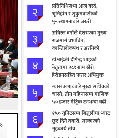
प्रतिनिधिसभा आज बस्दै,
२
भूमिहीन र सुकुमवासीको
पुनःस्थापनाबारे जरुरी
प्रस्तावमाथि छलफल हुने
अविरल वर्षाले देशभरका मुख्य
३
राजमार्ग प्रभावित,
कान्तिलोकपथ र अरनिको
राजमार्ग पूर्ण अवरुद्ध
डीआईजी दीपेन्द्र शाहको
४
नेतृत्वमा २८९ ग्राम खैरो
हेरोइनसहित फरार अभियुक्त
पक्राउ
ग्यास अभावबारे मुख्य सचिवको
५
चासो, तीन महिनासम्म मासिक
५० हजार मेट्रिक टनभन्दा बढी
आयात गर्ने निर्णय
१५० युनिटसम्म बिजुलीमा भ्याट
६
छुट दिने तयारी, सरकारको
गृहकार्य तीव्र