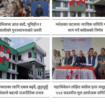
निधिसभा आज बस्दै, भूमिहीन र
मधेसका घटनामा न्यायिक समिति
वासीको पुनःस्थापनाबारे जरुरी
माग गर्ने कांग्रेसको निर्णय
प्रस्तावमाथि छलफल हुने
एकताका लागि दबाब बढ्दै, छुट्टाछुट्टै
महाधिवेशन लक्षित कांग्रेस इतर समूह
िय भेलाले बढायो राजनीतिक तनाव
५५१ सदस्यीय मूल आयोजक समि