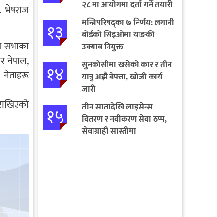
२८ मा आयोगमा दर्ता गर्ने तयारी
. भेषराज
मन्त्रिपरिषद्का ७ निर्णय: लगानी
१३
बोर्डको सिइओमा याङकी
रिय सभाका
उक्याव नियुक्त
ार नेपाल,
सुनकोसीमा खसेको कार र तीन
१४
ा नेताहरू
यात्रु अझै बेपत्ता, खोजी कार्य
जारी
म राखिएको
तीन सातादेखि लाइसेन्स
१५
वितरण र नवीकरण सेवा ठप्प,
सेवाग्राही सास्तीमा