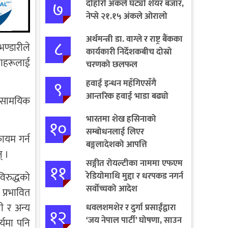
७
दोहोरो अंकले घट्यो शेयर बजार,
नेप्से २१.१५ अंकले ओरालो
अर्थमन्त्री डा. वाग्ले र राष्ट्र बैंकका
८
भण्डारीले
कार्यकारी निर्देशकबीच दोस्रो
ाहरूलाई
चरणको छलफल
९
हवाई इन्धन महँगिएसँगै
आन्तरिक हवाई भाडा बढ्यो
समसामयिक
भारतमा शेख हसिनाको
१०
सम्बोधनलाई लिएर
ायम गर्न
बङ्गलादेशको आपत्ति
् ।
सङ्गीत रोयल्टीका नाममा एफएम
११
रेडियोमाथि मुद्दा र धरपकड नगर्न
विरुद्धको
सर्वोच्चको आदेश
 प्रभावित
ली र अन्य
धवलशमशेर र दुर्गा प्रसाईंद्वारा
१२
‘जय नेपाल पार्टी’ घोषणा, साउन
र्यमा पनि