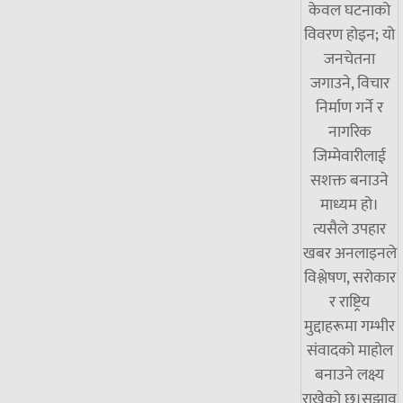
केवल घटनाको
विवरण होइन; यो
जनचेतना
जगाउने, विचार
निर्माण गर्ने र
नागरिक
जिम्मेवारीलाई
सशक्त बनाउने
माध्यम हो।
त्यसैले उपहार
खबर अनलाइनले
विश्लेषण, सरोकार
र राष्ट्रिय
मुद्दाहरूमा गम्भीर
संवादको माहोल
बनाउने लक्ष्य
राखेको छ।सुझाव