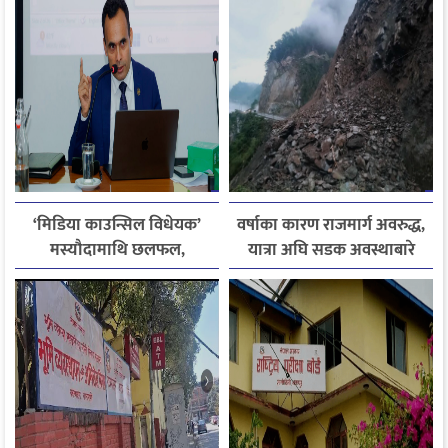
जितिन् एक लाख
‘मिडिया काउन्सिल विधेयक’
वर्षाका कारण राजमार्ग अवरुद्ध,
मस्यौदामाथि छलफल,
यात्रा अघि सडक अवस्थाबारे
एआईदेखि पत्रकारको
जानकारी लिन आग्रह
लाइसेन्ससम्मका विषयमा
सुझाव