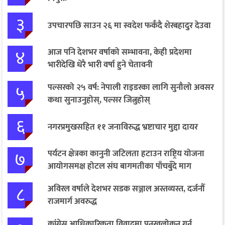
३
उपचारपछि साउन २६ मा स्वदेश फर्कँदै शेरबहादुर देउवा
४
आज पनि देशभर वर्षाको सम्भावना, केही प्रदेशमा
भारीदेखि धेरै भारी वर्षा हुने चेतावनी
५
पल्सरको २५ वर्ष: नेपाली राइडरका लागि सुनौलो अवसर
कथा सुनाउनुहोस्, पल्सर जित्नुहोस्
६
नगरप्रमुखसहित ११ जनाविरुद्ध भ्रष्टाचार मुद्दा दायर
७
पर्यटन क्षेत्रका कानुनी जटिलता हटाउन राष्ट्रिय योजना
आयोगसमक्ष होटल संघ बागमतीका पाँचबुँदे माग
८
अविरल वर्षाले देशभर सडक सञ्जाल अस्तव्यस्त, दर्जनौँ
राजमार्ग अवरुद्ध
कांग्रेस आधिकारिकता विवादमा पुनरवलोकन गर्न