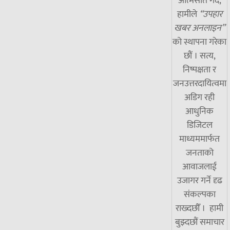
आत्मसात गर्दै,
हामीले
“उपहार
खबर अनलाइन”
को स्थापना गरेका
छौं । सत्य,
निष्पक्षता र
जनउत्तरदायित्वमा
अडिग रही
आधुनिक
डिजिटल
माध्यममार्फत
जनताको
आवाजलाई
उजागर गर्ने दृढ
संकल्पका
राख्दछौँ । हामी
बुझ्दछौं समाचार