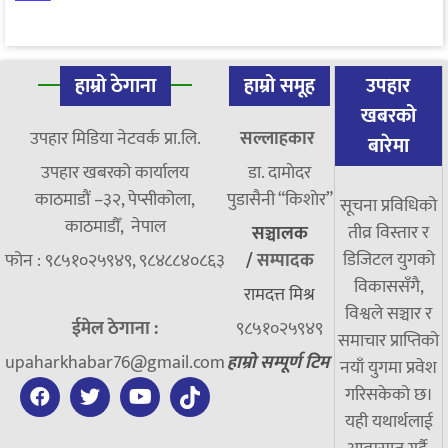
हाम्रो ठेगाना
हाम्रो समूह
उपहार
खबरको
उपहार मिडिया नेटवर्क प्रा.लि.
सल्लाहकार
बारेमा
उपहार खबरको कार्यालय
डा. दामाेदर
काठमाडौं –३२, पेप्सीकोला,
पुडासैनी “किशाेर”
सूचना प्रविधिको
काठमाडौँ, नेपाल
तीव्र विस्तार र
सञ्चालक
डिजिटल युगको
फोन : ९८५१०२५९४९, ९८४८८४०८६३
/
सम्पादक
विकाससँगै,
रामदत्त मिश्र
विश्वले सञ्चार र
ईमेल ठेगाना :
९८५१०२५९४९
समाचार प्राप्तिको
upaharkhabar76@gmail.com
हाम्रो सम्पूर्ण टिम
नयाँ युगमा प्रवेश
गरिसकेको छ।
यही यथार्थलाई