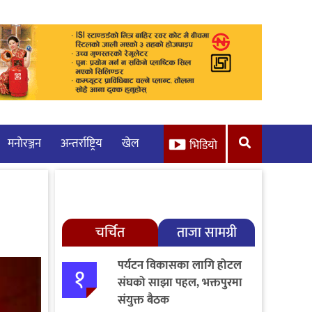
मनाेरञ्जन
अन्तर्राष्ट्रिय
खेल
भिडियो
चर्चित
ताजा सामग्री
पर्यटन विकासका लागि होटल
१
संघको साझा पहल, भक्तपुरमा
संयुक्त बैठक