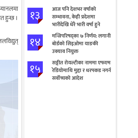
प्यानलमा
आज पनि देशभर वर्षाको
१३
सम्भावना, केही प्रदेशमा
त हुन्छ ।
भारीदेखि धेरै भारी वर्षा हुने
चेतावनी
मन्त्रिपरिषद्का ७ निर्णय: लगानी
१४
विद्युत्
बोर्डको सिइओमा याङकी
उक्याव नियुक्त
सङ्गीत रोयल्टीका नाममा एफएम
१५
रेडियोमाथि मुद्दा र धरपकड नगर्न
सर्वोच्चको आदेश