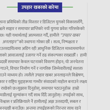
उपहार खबरको बारेमा
चना प्रविधिको तीव्र विस्तार र डिजिटल युगको विकाससँगै,
्वले सञ्चार र समाचार प्राप्तिको नयाँ युगमा प्रवेश गरिसकेको
छ। यही यथार्थलाई आत्मसात गर्दै, हामीले
“उपहार खबर
अनलाइन”
को स्थापना गरेका छौं । सत्य, निष्पक्षता र
उत्तरदायित्वमा अडिग रही आधुनिक डिजिटल माध्यममार्फत
ाको आवाजलाई उजागर गर्ने दृढ संकल्पका राख्दछौँ । हामी
झ्दछौं समाचार केवल घटनाको विवरण होइन; यो जनचेतना
गाउने, विचार निर्माण गर्ने र नागरिक जिम्मेवारीलाई सशक्त
ाउने माध्यम हो। त्यसैले उपहार खबर अनलाइनले विश्लेषण,
ार र राष्ट्रिय मुद्दाहरूमा गम्भीर संवादको माहोल बनाउने लक्ष्य
राखेको छ।सुझाव दिनुहोस्, समाचार पठाउनुहोस्र हाम्रो
मग्रीलाई मूल्यांकन गर्दै साथ दिँदै जानुहोस्। तपाईंको साथ,
विश्वास र प्रतिक्रियाले नै हामीलाई अझ उत्तरदायी, सबल र
जनमुखी बनाउँछ। अन्तमा तपाईंहरूको निरन्तर साथ रहने