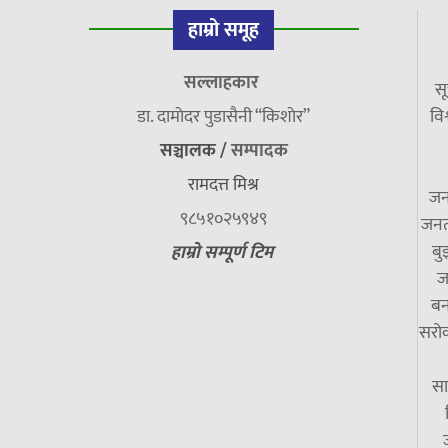
हाम्रो समूह
सल्लाहकार
सू
डा. दामाेदर पुडासैनी “किशाेर”
विश
सञ्चालक /
सम्पादक
रामदत्त मिश्र
जन
९८५१०२५९४९
जनत
बु
हाम्रो सम्पूर्ण टिम
ज
बन
सरोक
सा