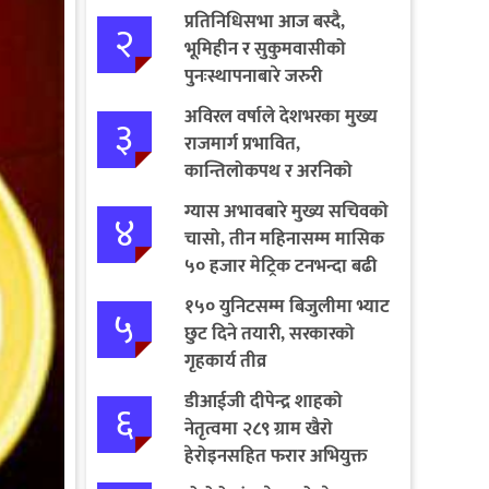
प्रतिनिधिसभा आज बस्दै,
२
भूमिहीन र सुकुमवासीको
पुनःस्थापनाबारे जरुरी
प्रस्तावमाथि छलफल हुने
अविरल वर्षाले देशभरका मुख्य
३
राजमार्ग प्रभावित,
कान्तिलोकपथ र अरनिको
राजमार्ग पूर्ण अवरुद्ध
ग्यास अभावबारे मुख्य सचिवको
४
चासो, तीन महिनासम्म मासिक
५० हजार मेट्रिक टनभन्दा बढी
आयात गर्ने निर्णय
१५० युनिटसम्म बिजुलीमा भ्याट
५
छुट दिने तयारी, सरकारको
गृहकार्य तीव्र
डीआईजी दीपेन्द्र शाहको
६
नेतृत्वमा २८९ ग्राम खैरो
हेरोइनसहित फरार अभियुक्त
पक्राउ