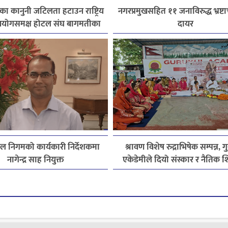
ेत्रका कानुनी जटिलता हटाउन राष्ट्रिय
नगरप्रमुखसहित ११ जनाविरुद्ध भ्रष्टाच
योगसमक्ष होटल संघ बागमतीका
दायर
पाँचबुँदे माग
 निगमको कार्यकारी निर्देशकमा
श्रावण विशेष रुद्राभिषेक सम्पन्न, 
नागेन्द्र साह नियुक्त
एकेडेमीले दियो संस्कार र नैतिक श
सन्देश