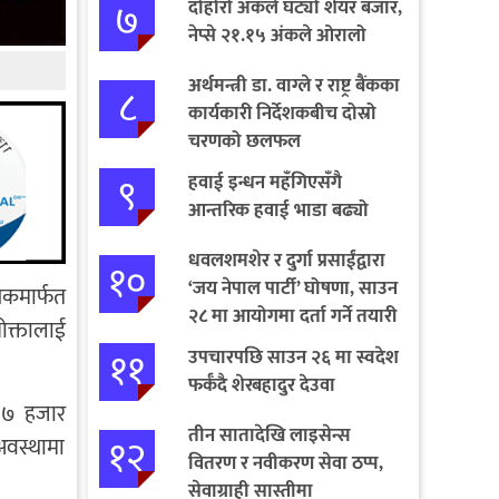
७
दोहोरो अंकले घट्यो शेयर बजार,
नेप्से २१.१५ अंकले ओरालो
अर्थमन्त्री डा. वाग्ले र राष्ट्र बैंकका
८
कार्यकारी निर्देशकबीच दोस्रो
चरणको छलफल
९
हवाई इन्धन महँगिएसँगै
आन्तरिक हवाई भाडा बढ्यो
धवलशमशेर र दुर्गा प्रसाईंद्वारा
१०
‘जय नेपाल पार्टी’ घोषणा, साउन
यकमार्फत
२८ मा आयोगमा दर्ता गर्ने तयारी
ोक्तालाई
११
उपचारपछि साउन २६ मा स्वदेश
फर्कँदै शेरबहादुर देउवा
ा ७ हजार
तीन सातादेखि लाइसेन्स
१२
अवस्थामा
वितरण र नवीकरण सेवा ठप्प,
सेवाग्राही सास्तीमा