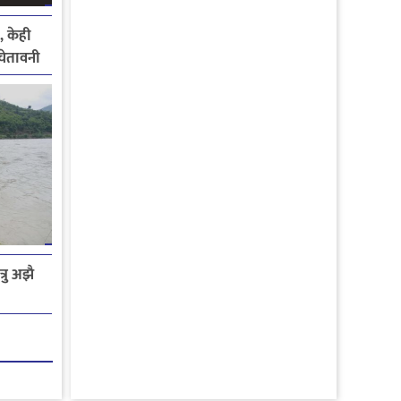
, केही
े चेतावनी
रु अझै