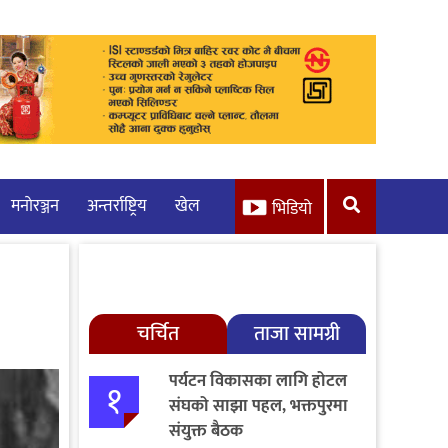
मनाेरञ्जन
अन्तर्राष्ट्रिय
खेल
भिडियो
चर्चित
ताजा सामग्री
पर्यटन विकासका लागि होटल
१
संघको साझा पहल, भक्तपुरमा
संयुक्त बैठक