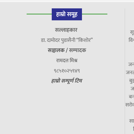
हाम्रो समूह
सल्लाहकार
सू
डा. दामाेदर पुडासैनी “किशाेर”
विश
सञ्चालक /
सम्पादक
रामदत्त मिश्र
जन
९८५१०२५९४९
जनत
बु
हाम्रो सम्पूर्ण टिम
ज
बन
सरोक
सा