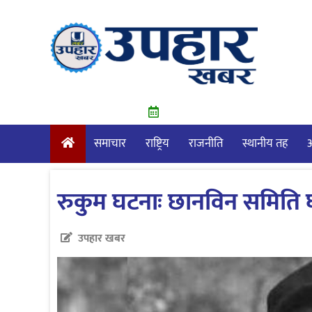
Skip
to
content
समाचार
राष्ट्रिय
राजनीति
स्थानीय तह
आ
रुकुम घटनाः छानविन समिति घट
उपहार खबर