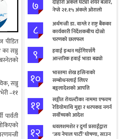
७
दोहोरो अंकले घट्यो शेयर बजार,
नेप्से २१.१५ अंकले ओरालो
अर्थमन्त्री डा. वाग्ले र राष्ट्र बैंकका
८
कार्यकारी निर्देशकबीच दोस्रो
चरणको छलफल
आज पीडित
९
का सञ्जु
हवाई इन्धन महँगिएसँगै
आन्तरिक हवाई भाडा बढ्यो
 बस्नेतको
भारतमा शेख हसिनाको
१०
सम्बोधनलाई लिएर
क, सञ्जु
बङ्गलादेशको आपत्ति
भेरी –११
सङ्गीत रोयल्टीका नाममा एफएम
११
रेडियोमाथि मुद्दा र धरपकड नगर्न
सर्वोच्चको आदेश
 पार्वती
 तोकिएको
धवलशमशेर र दुर्गा प्रसाईंद्वारा
१२
णमन्त्री
‘जय नेपाल पार्टी’ घोषणा, साउन