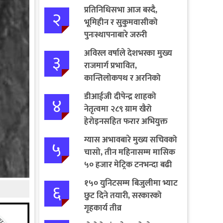
प्रतिनिधिसभा आज बस्दै,
२
भूमिहीन र सुकुमवासीको
पुनःस्थापनाबारे जरुरी
प्रस्तावमाथि छलफल हुने
अविरल वर्षाले देशभरका मुख्य
३
राजमार्ग प्रभावित,
कान्तिलोकपथ र अरनिको
राजमार्ग पूर्ण अवरुद्ध
डीआईजी दीपेन्द्र शाहको
४
नेतृत्वमा २८९ ग्राम खैरो
हेरोइनसहित फरार अभियुक्त
पक्राउ
ग्यास अभावबारे मुख्य सचिवको
५
चासो, तीन महिनासम्म मासिक
५० हजार मेट्रिक टनभन्दा बढी
आयात गर्ने निर्णय
१५० युनिटसम्म बिजुलीमा भ्याट
६
छुट दिने तयारी, सरकारको
गृहकार्य तीव्र