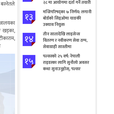
२८ मा आयोगमा दर्ता गर्ने तयारी
 बस्नेतले
मन्त्रिपरिषद्का ७ निर्णय: लगानी
१३
बोर्डको सिइओमा याङकी
त्रालयका
उक्याव नियुक्त
र खड्का,
तीन सातादेखि लाइसेन्स
१४
टीकाराम,
वितरण र नवीकरण सेवा ठप्प,
स
सेवाग्राही सास्तीमा
पल्सरको २५ वर्ष: नेपाली
१५
राइडरका लागि सुनौलो अवसर
कथा सुनाउनुहोस्, पल्सर
जित्नुहोस्