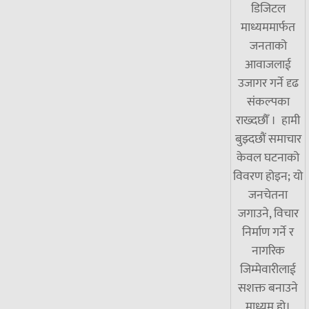
डिजिटल
माध्यममार्फत
जनताको
आवाजलाई
उजागर गर्ने दृढ
संकल्पका
राख्दछौँ । हामी
बुझ्दछौं समाचार
केवल घटनाको
विवरण होइन; यो
जनचेतना
जगाउने, विचार
निर्माण गर्ने र
नागरिक
जिम्मेवारीलाई
सशक्त बनाउने
माध्यम हो।