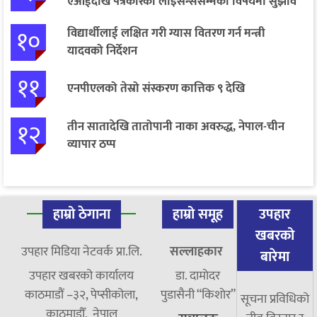
एआईदेखि पत्रकारको लाइसेन्ससम्मका विषयमा सुझाव
१०
विद्यार्थीलाई लक्षित गरी ग्यास वितरण गर्न मन्त्री
यादवको निर्देशन
११
एनपीएलको तेस्रो संस्करण कात्तिक ९ देखि
१२
तीन सातादेखि तातोपानी नाका अवरुद्ध, नेपाल-चीन
व्यापार ठप्प
हाम्रो ठेगाना
हाम्रो समूह
उपहार
खबरको
उपहार मिडिया नेटवर्क प्रा.लि.
सल्लाहकार
बारेमा
उपहार खबरको कार्यालय
डा. दामाेदर
काठमाडौं –३२, पेप्सीकोला,
पुडासैनी “किशाेर”
सूचना प्रविधिको
काठमाडौँ, नेपाल