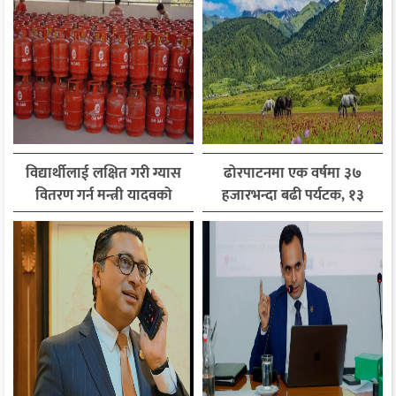
विद्यार्थीलाई लक्षित गरी ग्यास
ढोरपाटनमा एक वर्षमा ३७
वितरण गर्न मन्त्री यादवको
हजारभन्दा बढी पर्यटक, १३
निर्देशन
हजारले बढ्यो आगमन