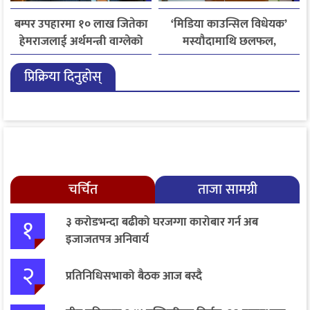
बम्पर उपहारमा १० लाख जितेका
‘मिडिया काउन्सिल विधेयक’
हेमराजलाई अर्थमन्त्री वाग्लेको
मस्यौदामाथि छलफल,
फोन, रुपन्देहीकी सपनाले
एआईदेखि पत्रकारको
प्रिक्रिया दिनुहोस्
जितिन् एक लाख
लाइसेन्ससम्मका विषयमा
सुझाव
चर्चित
ताजा सामग्री
१
३ करोडभन्दा बढीको घरजग्गा कारोबार गर्न अब
इजाजतपत्र अनिवार्य
२
प्रतिनिधिसभाको बैठक आज बस्दै