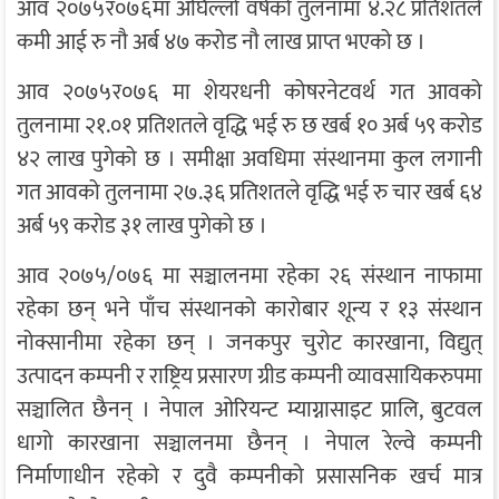
आव २०७५र०७६मा अघिल्लो वर्षको तुलनामा ४.२८ प्रतिशतले
कमी आई रु नौ अर्ब ४७ करोड नौ लाख प्राप्त भएको छ ।
आव २०७५र०७६ मा शेयरधनी कोषरनेटवर्थ गत आवको
तुलनामा २१.०१ प्रतिशतले वृद्धि भई रु छ खर्ब १० अर्ब ५९ करोड
४२ लाख पुगेको छ । समीक्षा अवधिमा संस्थानमा कुल लगानी
गत आवको तुलनामा २७.३६ प्रतिशतले वृद्धि भई रु चार खर्ब ६४
अर्ब ५९ करोड ३१ लाख पुगेको छ ।
आव २०७५/०७६ मा सञ्चालनमा रहेका २६ संस्थान नाफामा
रहेका छन् भने पाँच संस्थानको कारोबार शून्य र १३ संस्थान
नोक्सानीमा रहेका छन् । जनकपुर चुरोट कारखाना, विद्युत्
उत्पादन कम्पनी र राष्ट्रिय प्रसारण ग्रीड कम्पनी व्यावसायिकरुपमा
सञ्चालित छैनन् । नेपाल ओरियन्ट म्याग्नासाइट प्रालि, बुटवल
धागो कारखाना सञ्चालनमा छैनन् । नेपाल रेल्वे कम्पनी
निर्माणाधीन रहेको र दुवै कम्पनीको प्रसासनिक खर्च मात्र