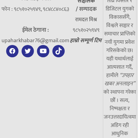
तीव्र विस्तार र
सञ्चालक
डिजिटल युगको
फोन : ९८५१०२५९४९, ९८४८८४०८६३
/
सम्पादक
विकाससँगै,
रामदत्त मिश्र
विश्वले सञ्चार र
ईमेल ठेगाना :
९८५१०२५९४९
समाचार प्राप्तिको
upaharkhabar76@gmail.com
हाम्रो सम्पूर्ण टिम
नयाँ युगमा प्रवेश
गरिसकेको छ।
यही यथार्थलाई
आत्मसात गर्दै,
हामीले
“उपहार
खबर अनलाइन”
को स्थापना गरेका
छौं । सत्य,
निष्पक्षता र
जनउत्तरदायित्वमा
अडिग रही
आधुनिक