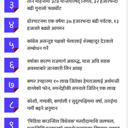
३
तीन महिनामा ३८४ मन्त्रिपरिषद् निर्णय, ३२ हजारभन्दा
बढी गुनासो फर्छ्योट
४
ढोरपाटनमा एक वर्षमा ३७ हजारभन्दा बढी पर्यटक, १३
हजारले बढ्यो आगमन
५
कांग्रेस असन्तुष्ट पक्षको भेलालाई शेरबहादुर देउवाले
सम्बोधन गर्ने
६
वर्षाका कारण राजमार्ग अवरुद्ध, यात्रा अघि सडक
अवस्थाबारे जानकारी लिन आग्रह
७
बम्पर उपहारमा १० लाख जितेका हेमराजलाई अर्थमन्त्री
वाग्लेको फोन, रुपन्देहीकी सपनाले जितिन् एक लाख
८
कोशी, गण्डकी, कर्णाली र सुदूरपश्चिममा वर्षा, तराईमा
गर्मी बढ्ने अनुमान
९
‘मिडिया काउन्सिल विधेयक’ मस्यौदामाथि छलफल,